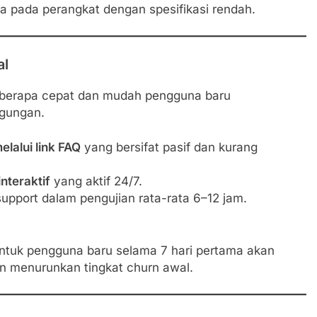
 pada perangkat dengan spesifikasi rendah.
al
seberapa cepat dan mudah pengguna baru
gungan.
elalui link FAQ
yang bersifat pasif dan kurang
nteraktif
yang aktif 24/7.
upport dalam pengujian rata-rata 6–12 jam.
 untuk pengguna baru selama 7 hari pertama akan
n menurunkan tingkat churn awal.