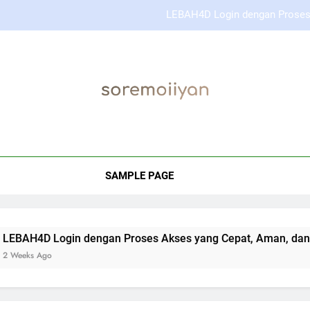
LEBAH4D Login dengan Proses 
Cara Mengatasi Notifikasi Error k
Cara Menonaktifkan Ekstensi yang Menggang
Cara Membersihkan Cache sebelum EDWINS
e Moi Iiyan
LEBAH4D Login dengan Proses 
roduk Kecantikan Alami Dari Sore Moi Iiyan. Bahan-Bahan Berk
Cara Mengatasi Notifikasi Error k
SAMPLE PAGE
Cara Menonaktifkan Ekstensi yang Menggang
gin dengan Proses Akses yang Cepat, Aman, dan Terarah