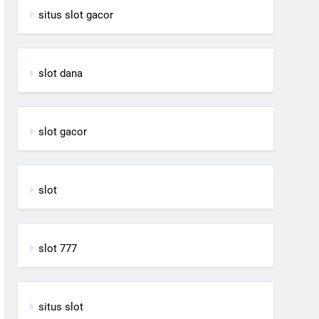
situs slot gacor
slot dana
slot gacor
slot
slot 777
situs slot