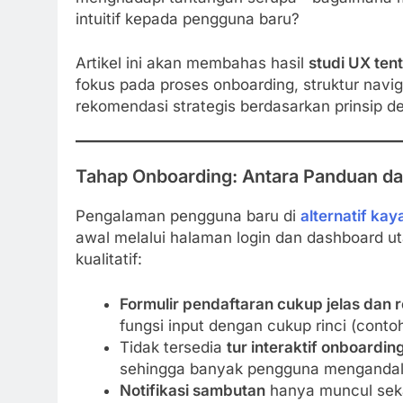
intuitif kepada pengguna baru?
Artikel ini akan membahas hasil
studi UX te
fokus pada proses onboarding, struktur navi
rekomendasi strategis berdasarkan prinsip d
Tahap Onboarding: Antara Panduan da
Pengalaman pengguna baru di
alternatif ka
awal melalui halaman login dan dashboard u
kualitatif:
Formulir pendaftaran cukup jelas dan 
fungsi input dengan cukup rinci (contoh:
Tidak tersedia
tur interaktif onboardin
sehingga banyak pengguna mengandal
Notifikasi sambutan
hanya muncul sekal