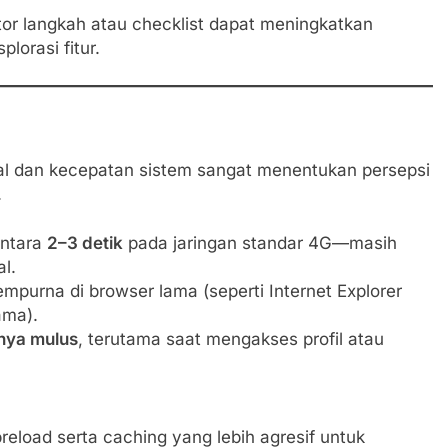
tor langkah atau checklist dapat meningkatkan
lorasi fitur.
ual dan kecepatan sistem sangat menentukan persepsi
.
antara
2–3 detik
pada jaringan standar 4G—masih
l.
purna di browser lama (seperti Internet Explorer
ama).
nya mulus
, terutama saat mengakses profil atau
reload serta caching yang lebih agresif untuk