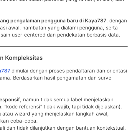
ntang pengalaman pengguna baru di Kaya787
, dengan
gasi awal, hambatan yang dialami pengguna, serta
esain user-centered dan pendekatan berbasis data.
n Kompleksitas
ya787
dimulai dengan proses pendaftaran dan orientasi
tama. Berdasarkan hasil pengamatan dan survei
responsif
, namun tidak semua label menjelaskan
 “kode referensi” tidak wajib, tapi tidak dijelaskan).
g
atau wizard yang menjelaskan langkah awal,
kan coba-coba.
i dan tidak dilanjutkan dengan bantuan kontekstual.