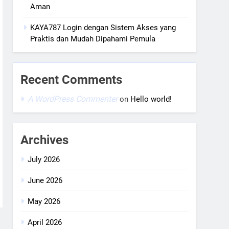
Aman
KAYA787 Login dengan Sistem Akses yang
Praktis dan Mudah Dipahami Pemula
Recent Comments
A WordPress Commenter
on
Hello world!
Archives
July 2026
June 2026
May 2026
April 2026