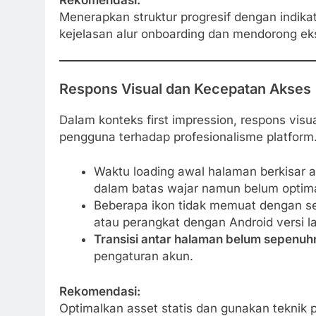
Menerapkan struktur progresif dengan indika
kejelasan alur onboarding dan mendorong eksp
Respons Visual dan Kecepatan Akses
Dalam konteks first impression, respons vis
pengguna terhadap profesionalisme platform
Waktu loading awal halaman berkisar 
dalam batas wajar namun belum optima
Beberapa ikon tidak memuat dengan sem
atau perangkat dengan Android versi l
Transisi antar halaman belum sepenuh
pengaturan akun.
Rekomendasi:
Optimalkan asset statis dan gunakan teknik p