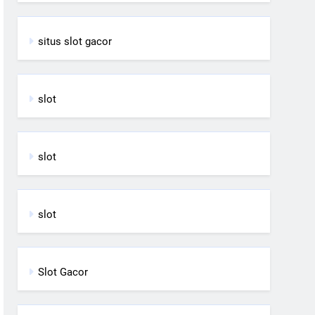
situs slot gacor
slot
slot
slot
Slot Gacor