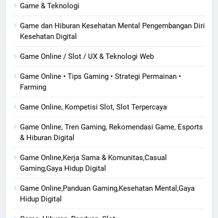
Game & Teknologi
Game dan Hiburan Kesehatan Mental Pengembangan Diri
Kesehatan Digital
Game Online / Slot / UX & Teknologi Web
Game Online • Tips Gaming • Strategi Permainan •
Farming
Game Online, Kompetisi Slot, Slot Terpercaya
Game Online, Tren Gaming, Rekomendasi Game, Esports
& Hiburan Digital
Game Online,Kerja Sama & Komunitas,Casual
Gaming,Gaya Hidup Digital
Game Online,Panduan Gaming,Kesehatan Mental,Gaya
Hidup Digital