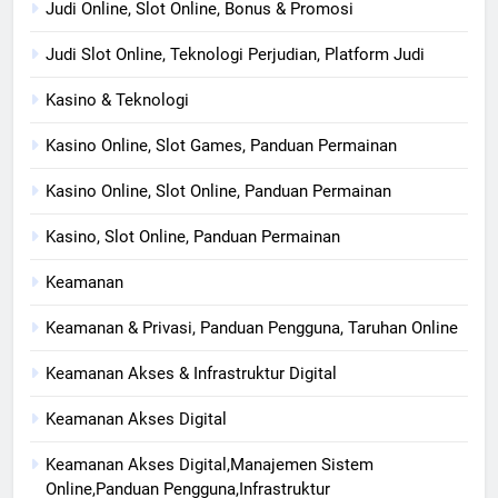
Judi Online, Slot Online, Bonus & Promosi
Judi Slot Online, Teknologi Perjudian, Platform Judi
Kasino & Teknologi
Kasino Online, Slot Games, Panduan Permainan
Kasino Online, Slot Online, Panduan Permainan
Kasino, Slot Online, Panduan Permainan
Keamanan
Keamanan & Privasi, Panduan Pengguna, Taruhan Online
Keamanan Akses & Infrastruktur Digital
Keamanan Akses Digital
Keamanan Akses Digital,Manajemen Sistem
Online,Panduan Pengguna,Infrastruktur