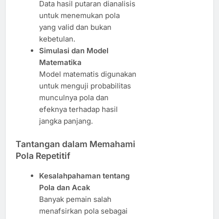
Data hasil putaran dianalisis
untuk menemukan pola
yang valid dan bukan
kebetulan.
Simulasi dan Model
Matematika
Model matematis digunakan
untuk menguji probabilitas
munculnya pola dan
efeknya terhadap hasil
jangka panjang.
Tantangan dalam Memahami
Pola Repetitif
Kesalahpahaman tentang
Pola dan Acak
Banyak pemain salah
menafsirkan pola sebagai