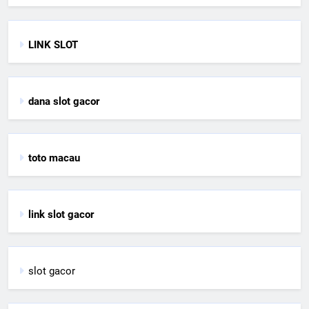
LINK SLOT
dana slot gacor
toto macau
link slot gacor
slot gacor