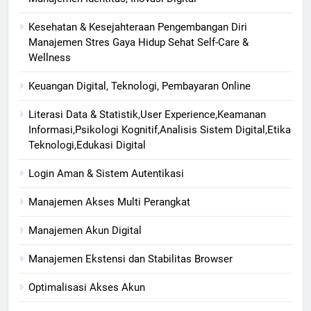
Kesehatan & Kesejahteraan Pengembangan Diri
Manajemen Stres Gaya Hidup Sehat Self-Care &
Wellness
Keuangan Digital, Teknologi, Pembayaran Online
Literasi Data & Statistik,User Experience,Keamanan
Informasi,Psikologi Kognitif,Analisis Sistem Digital,Etika
Teknologi,Edukasi Digital
Login Aman & Sistem Autentikasi
Manajemen Akses Multi Perangkat
Manajemen Akun Digital
Manajemen Ekstensi dan Stabilitas Browser
Optimalisasi Akses Akun