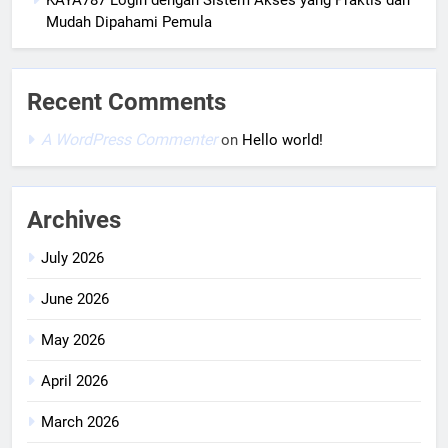
Mudah Dipahami Pemula
Recent Comments
A WordPress Commenter
on
Hello world!
Archives
July 2026
June 2026
May 2026
April 2026
March 2026