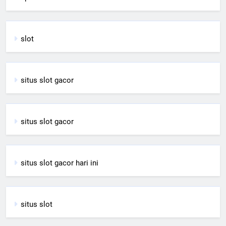
slot
situs slot gacor
situs slot gacor
situs slot gacor hari ini
situs slot