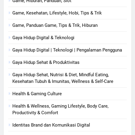
Game, Hiburan, Panduan, Slot
Game, Kesehatan, Lifestyle, Hobi, Tips & Trik
Game, Panduan Game, Tips & Trik, Hiburan
Gaya Hidup Digital & Teknologi
Gaya Hidup Digital | Teknologi | Pengalaman Pengguna
Gaya Hidup Sehat & Produktivitas
Gaya Hidup Sehat, Nutrisi & Diet, Mindful Eating,
Kesehatan Tubuh & Imunitas, Wellness & Self-Care
Health & Gaming Culture
Health & Wellness, Gaming Lifestyle, Body Care,
Productivity & Comfort
Identitas Brand dan Komunikasi Digital