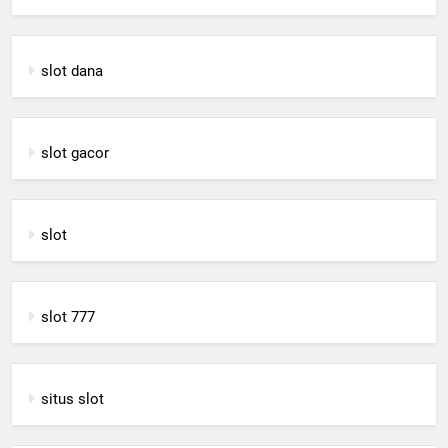
slot dana
slot gacor
slot
slot 777
situs slot