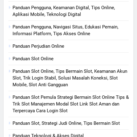
Panduan Pengguna, Keamanan Digital, Tips Online,
Aplikasi Mobile, Teknologi Digital
Panduan Pengguna, Navigasi Situs, Edukasi Pemain,
Informasi Platform, Tips Akses Online
Panduan Perjudian Online
Panduan Slot Online
Panduan Slot Online, Tips Bermain Slot, Keamanan Akun
Slot, Trik Login Stabil, Solusi Masalah Koneksi, Slot
Mobile, Slot Anti Gangguan
Panduan Slot Pemula Strategi Bermain Slot Online Tips &
Trik Slot Manajemen Modal Slot Link Slot Aman dan
Terpercaya Cara Login Slot
Panduan Slot, Strategi Judi Online, Tips Bermain Slot
Panduan Teknologi & Akses Digital