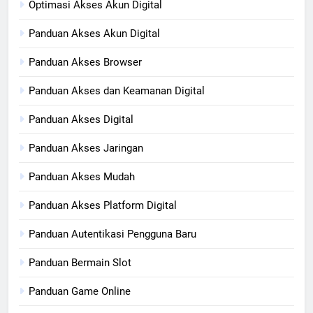
Optimasi Akses Akun Digital
Panduan Akses Akun Digital
Panduan Akses Browser
Panduan Akses dan Keamanan Digital
Panduan Akses Digital
Panduan Akses Jaringan
Panduan Akses Mudah
Panduan Akses Platform Digital
Panduan Autentikasi Pengguna Baru
Panduan Bermain Slot
Panduan Game Online