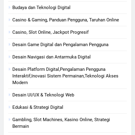
Budaya dan Teknologi Digital
Casino & Gaming, Panduan Pengguna, Taruhan Online
Casino, Slot Online, Jackpot Progresif
Desain Game Digital dan Pengalaman Pengguna
Desain Navigasi dan Antarmuka Digital
Desain Platform Digital,Pengalaman Pengguna
Interaktif,Inovasi Sistem Permainan,Teknologi Akses
Modern
Desain UI/UX & Teknologi Web
Edukasi & Strategi Digital
Gambling, Slot Machines, Kasino Online, Strategi
Bermain