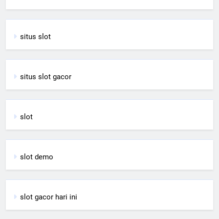
situs slot
situs slot gacor
slot
slot demo
slot gacor hari ini