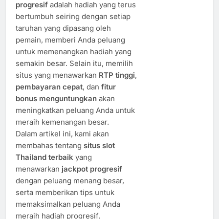
progresif
adalah hadiah yang terus
bertumbuh seiring dengan setiap
taruhan yang dipasang oleh
pemain, memberi Anda peluang
untuk memenangkan hadiah yang
semakin besar. Selain itu, memilih
situs yang menawarkan
RTP tinggi
,
pembayaran cepat
, dan
fitur
bonus menguntungkan
akan
meningkatkan peluang Anda untuk
meraih kemenangan besar.
Dalam artikel ini, kami akan
membahas tentang
situs slot
Thailand terbaik
yang
menawarkan
jackpot progresif
dengan peluang menang besar,
serta memberikan tips untuk
memaksimalkan peluang Anda
meraih hadiah progresif.