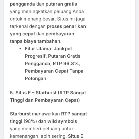
pengganda
dan
putaran gratis
yang meningkatkan peluang Anda
untuk menang besar. Situs ini juga
terkenal dengan
proses penarikan
yang cepat
dan
pembayaran
tanpa biaya tambahan
.
Fitur Utama
:
Jackpot
Progresif
,
Putaran Gratis
,
Pengganda
,
RTP 96.8%
,
Pembayaran Cepat Tanpa
Potongan
5.
Situs E – Starburst (RTP Sangat
Tinggi dan Pembayaran Cepat)
Starburst
menawarkan
RTP sangat
tinggi
(98%) dan
wild symbols
yang memberi peluang untuk
kemenangan lebih sering.
Situs E