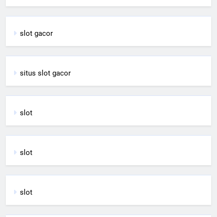
slot gacor
situs slot gacor
slot
slot
slot