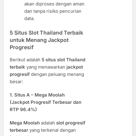
akan diproses dengan aman
dan tanpa risiko pencurian
data.
5 Situs Slot Thailand Terbaik
untuk Menang Jackpot
Progresif
Berikut adalah
5 situs slot Thailand
terbaik
yang menawarkan
jackpot
progresif
dengan peluang menang
besar:
1.
Situs A – Mega Moolah
(Jackpot Progresif Terbesar dan
RTP 96.4%)
Mega Moolah
adalah
slot progresif
terbesar
yang terkenal dengan