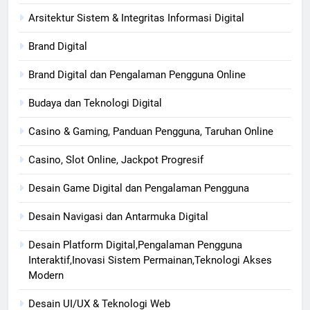
Arsitektur Sistem & Integritas Informasi Digital
Brand Digital
Brand Digital dan Pengalaman Pengguna Online
Budaya dan Teknologi Digital
Casino & Gaming, Panduan Pengguna, Taruhan Online
Casino, Slot Online, Jackpot Progresif
Desain Game Digital dan Pengalaman Pengguna
Desain Navigasi dan Antarmuka Digital
Desain Platform Digital,Pengalaman Pengguna
Interaktif,Inovasi Sistem Permainan,Teknologi Akses
Modern
Desain UI/UX & Teknologi Web