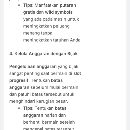
Tips
: Manfaatkan
putaran
gratis
dan
wild symbols
yang ada pada mesin untuk
meningkatkan peluang
menang tanpa
meningkatkan taruhan Anda.
4.
Kelola Anggaran dengan Bijak
Pengelolaan anggaran
yang bijak
sangat penting saat bermain di
slot
progresif
. Tentukan
batas
anggaran
sebelum mulai bermain,
dan patuhi batas tersebut untuk
menghindari kerugian besar.
Tips
: Tentukan
batas
anggaran
harian dan
berhenti bermain setelah
mencapai batas tersebut,