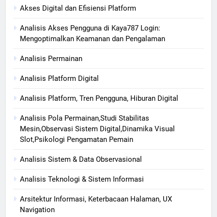
Akses Digital dan Efisiensi Platform
Analisis Akses Pengguna di Kaya787 Login:
Mengoptimalkan Keamanan dan Pengalaman
Analisis Permainan
Analisis Platform Digital
Analisis Platform, Tren Pengguna, Hiburan Digital
Analisis Pola Permainan,Studi Stabilitas
Mesin,Observasi Sistem Digital,Dinamika Visual
Slot,Psikologi Pengamatan Pemain
Analisis Sistem & Data Observasional
Analisis Teknologi & Sistem Informasi
Arsitektur Informasi, Keterbacaan Halaman, UX
Navigation