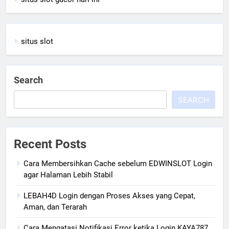
situs slot
Search
SEARCH
Recent Posts
Cara Membersihkan Cache sebelum EDWINSLOT Login
agar Halaman Lebih Stabil
LEBAH4D Login dengan Proses Akses yang Cepat,
Aman, dan Terarah
Cara Mengatasi Notifikasi Error ketika Login KAYA787