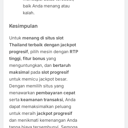
baik Anda menang atau
kalah.
Kesimpulan
Untuk
menang di situs slot
Thailand terbaik dengan jackpot
progresif
, pilih mesin dengan
RTP
tinggi
,
fitur bonus
yang
menguntungkan, dan
bertaruh
maksimal
pada
slot progresif
untuk memicu jackpot besar.
Dengan memilih situs yang
menawarkan
pembayaran cepat
serta
keamanan transaksi
, Anda
dapat memaksimalkan peluang
untuk meraih
jackpot progresif
dan menikmati kemenangan Anda
tanpa biaya tersembunyi. Semoga