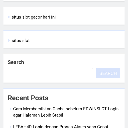
situs slot gacor hari ini
situs slot
Search
SEARCH
Recent Posts
Cara Membersihkan Cache sebelum EDWINSLOT Login
agar Halaman Lebih Stabil
LEBAH4D Login dengan Proses Akses yang Cepat,