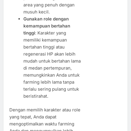
area yang penuh dengan
musuh kecil.
Gunakan role dengan
kemampuan bertahan
tinggi
: Karakter yang
memiliki kemampuan
bertahan tinggi atau
regenerasi HP akan lebih
mudah untuk bertahan lama
di medan pertempuran,
memungkinkan Anda untuk
farming lebih lama tanpa
terlalu sering pulang untuk
beristirahat.
Dengan memilih karakter atau role
yang tepat, Anda dapat
mengoptimalkan waktu farming
Anda dan mengumpulkan lebih