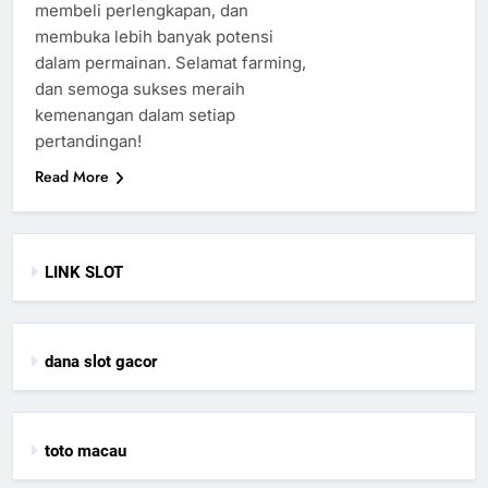
membeli perlengkapan, dan
membuka lebih banyak potensi
dalam permainan. Selamat farming,
dan semoga sukses meraih
kemenangan dalam setiap
pertandingan!
Read More
LINK SLOT
dana slot gacor
toto macau