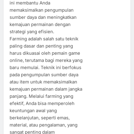
ini membantu Anda
memaksimalkan pengumpulan
sumber daya dan meningkatkan
kemajuan permainan dengan
strategi yang efisien.
Farming adalah salah satu teknik
paling dasar dan penting yang
harus dikuasai oleh pemain game
online, terutama bagi mereka yang
baru memulai. Teknik ini berfokus
pada pengumpulan sumber daya
atau item untuk memaksimalkan
kemajuan permainan dalam jangka
panjang. Melalui farming yang
efektif, Anda bisa memperoleh
keuntungan awal yang
berkelanjutan, seperti emas,
material, atau pengalaman, yang
sangat penting dalam