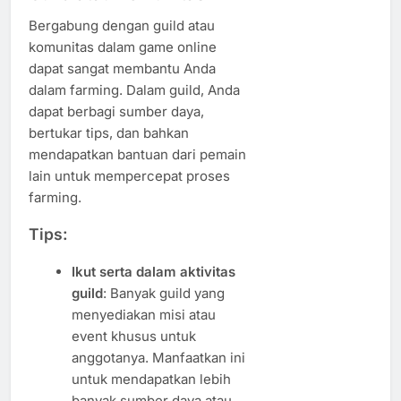
Bergabung dengan guild atau
komunitas dalam game online
dapat sangat membantu Anda
dalam farming. Dalam guild, Anda
dapat berbagi sumber daya,
bertukar tips, dan bahkan
mendapatkan bantuan dari pemain
lain untuk mempercepat proses
farming.
Tips:
Ikut serta dalam aktivitas
guild
: Banyak guild yang
menyediakan misi atau
event khusus untuk
anggotanya. Manfaatkan ini
untuk mendapatkan lebih
banyak sumber daya atau