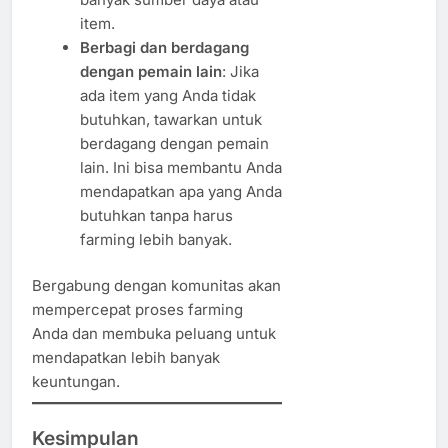
item.
Berbagi dan berdagang
dengan pemain lain
: Jika
ada item yang Anda tidak
butuhkan, tawarkan untuk
berdagang dengan pemain
lain. Ini bisa membantu Anda
mendapatkan apa yang Anda
butuhkan tanpa harus
farming lebih banyak.
Bergabung dengan komunitas akan
mempercepat proses farming
Anda dan membuka peluang untuk
mendapatkan lebih banyak
keuntungan.
Kesimpulan