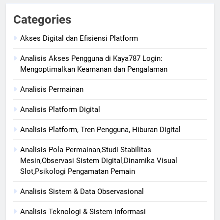
Categories
Akses Digital dan Efisiensi Platform
Analisis Akses Pengguna di Kaya787 Login:
Mengoptimalkan Keamanan dan Pengalaman
Analisis Permainan
Analisis Platform Digital
Analisis Platform, Tren Pengguna, Hiburan Digital
Analisis Pola Permainan,Studi Stabilitas
Mesin,Observasi Sistem Digital,Dinamika Visual
Slot,Psikologi Pengamatan Pemain
Analisis Sistem & Data Observasional
Analisis Teknologi & Sistem Informasi