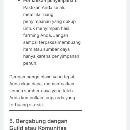
Perhatikan penyimpanan
:
Pastikan Anda selalu
memiliki ruang
penyimpanan yang cukup
untuk menyimpan hasil
farming Anda. Jangan
sampai terpaksa membuang
item atau sumber daya
hanya karena penyimpanan
penuh.
Dengan pengelolaan yang tepat,
Anda akan dapat memanfaatkan
semua sumber daya yang telah
Anda kumpulkan tanpa ada yang
terbuang sia-sia.
5. Bergabung dengan
Guild atau Komunitas