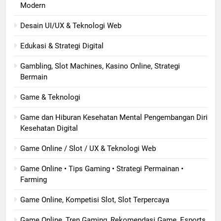
Modern
Desain UI/UX & Teknologi Web
Edukasi & Strategi Digital
Gambling, Slot Machines, Kasino Online, Strategi
Bermain
Game & Teknologi
Game dan Hiburan Kesehatan Mental Pengembangan Diri
Kesehatan Digital
Game Online / Slot / UX & Teknologi Web
Game Online • Tips Gaming • Strategi Permainan •
Farming
Game Online, Kompetisi Slot, Slot Terpercaya
Game Online, Tren Gaming, Rekomendasi Game, Esports