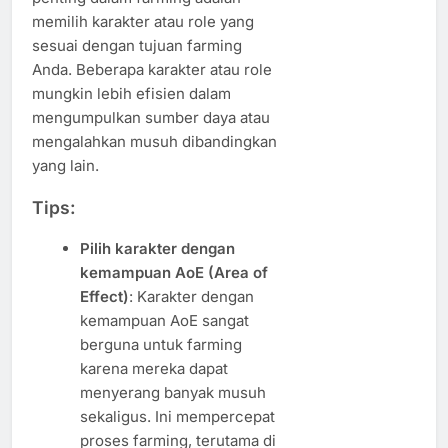
memilih karakter atau role yang
sesuai dengan tujuan farming
Anda. Beberapa karakter atau role
mungkin lebih efisien dalam
mengumpulkan sumber daya atau
mengalahkan musuh dibandingkan
yang lain.
Tips:
Pilih karakter dengan
kemampuan AoE (Area of
Effect)
: Karakter dengan
kemampuan AoE sangat
berguna untuk farming
karena mereka dapat
menyerang banyak musuh
sekaligus. Ini mempercepat
proses farming, terutama di