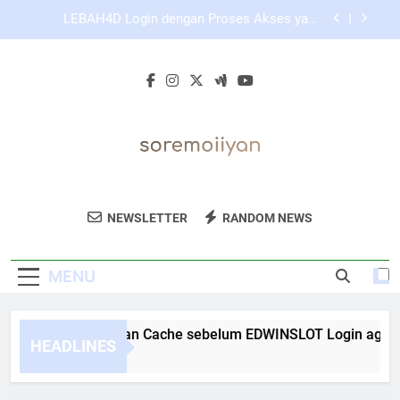
Skip
Cara Mengatasi Notifikasi Error ketika Login
to
KAYA787 secara Sistematis
content
Cara Menonaktifkan Ekstensi yang Mengganggu
Proses Login KAYA787 secara Aman
Cara Membersihkan Cache sebelum EDWINSLOT
Login agar Halaman Lebih Stabil
LEBAH4D Login dengan Proses Akses yang
Cepat, Aman, dan Terarah
Cara Mengatasi Notifikasi Error ketika Login
KAYA787 secara Sistematis
Sore Moi Iiyan
Dapatkan Produk Kecantikan Alami Dari
Cara Menonaktifkan Ekstensi yang Mengganggu
NEWSLETTER
RANDOM NEWS
Proses Login KAYA787 secara Aman
Sore Moi Iiyan. Bahan-Bahan Berkualitas
Untuk Perawatan Kulit Yang Sehat Dan
MENU
Alami.
ra Membersihkan Cache sebelum EDWINSLOT Login agar Hala
HEADLINES
Weeks Ago