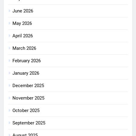
June 2026
May 2026
April 2026
March 2026
February 2026
January 2026
December 2025
November 2025
October 2025
September 2025
August 2025