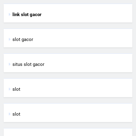
link slot gacor
slot gacor
situs slot gacor
slot
slot