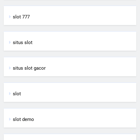
slot 777
situs slot
situs slot gacor
slot
slot demo