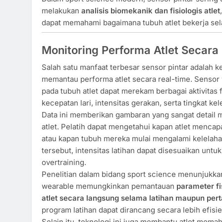
melakukan
analisis biomekanik dan fisiologis atlet
dapat memahami bagaimana tubuh atlet bekerja sel
Monitoring Performa Atlet Secara
Salah satu manfaat terbesar sensor pintar adalah
memantau performa atlet secara real-time. Sensor
pada tubuh atlet dapat merekam berbagai aktivitas f
kecepatan lari, intensitas gerakan, serta tingkat kel
Data ini memberikan gambaran yang sangat detail
atlet. Pelatih dapat mengetahui kapan atlet mencap
atau kapan tubuh mereka mulai mengalami kelelaha
tersebut, intensitas latihan dapat disesuaikan untu
overtraining.
Penelitian dalam bidang sport science menunjukk
wearable memungkinkan pemantauan
parameter fi
atlet secara langsung selama latihan maupun per
program latihan dapat dirancang secara lebih efisie
Selain itu, teknologi ini juga membantu atlet mem