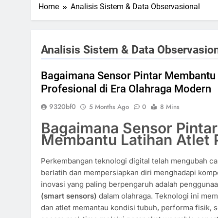
Home
Analisis Sistem & Data Observasional
Analisis Sistem & Data Observasio
Bagaimana Sensor Pintar Membantu L
Profesional di Era Olahraga Modern
9320bf0
5 Months Ago
0
8 Mins
Bagaimana Sensor Pintar
Membantu Latihan Atlet 
Perkembangan teknologi digital telah mengubah car
berlatih dan mempersiapkan diri menghadapi kompet
inovasi yang paling berpengaruh adalah pengguna
(smart sensors)
dalam olahraga. Teknologi ini mem
dan atlet memantau kondisi tubuh, performa fisik, s