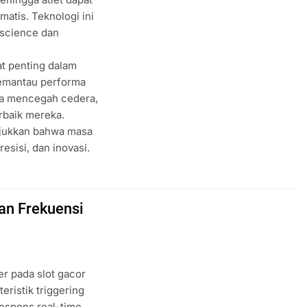
matis. Teknologi ini
science dan
at penting dalam
emantau performa
rta mencegah cedera,
rbaik mereka.
unjukkan bahwa masa
esisi, dan inovasi.
kan Frekuensi
er pada slot gacor
ristik triggering
respons real-time