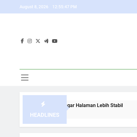
Skip
August 8, 2026
12:55:48 PM
to
content
Sor
Dapatkan P
WINSLOT Login agar Halaman Lebih Stabil
LEBAH4D Log
2 Weeks Ago
HEADLINES