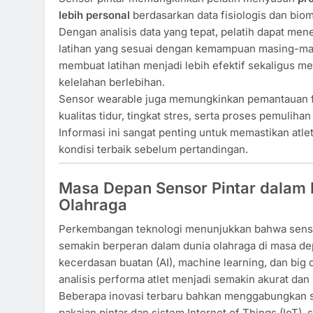
lebih personal
berdasarkan data fisiologis dan biom
Dengan analisis data yang tepat, pelatih dapat men
latihan yang sesuai dengan kemampuan masing-masin
membuat latihan menjadi lebih efektif sekaligus me
kelelahan berlebihan.
Sensor wearable juga memungkinkan pemantauan fa
kualitas tidur, tingkat stres, serta proses pemulihan
Informasi ini sangat penting untuk memastikan atle
kondisi terbaik sebelum pertandingan.
Masa Depan Sensor Pintar dalam 
Olahraga
Perkembangan teknologi menunjukkan bahwa senso
semakin berperan dalam dunia olahraga di masa de
kecerdasan buatan (AI), machine learning, dan big
analisis performa atlet menjadi semakin akurat dan
Beberapa inovasi terbaru bahkan menggabungkan 
pakaian pintar dan sistem Internet of Things (IoT), 