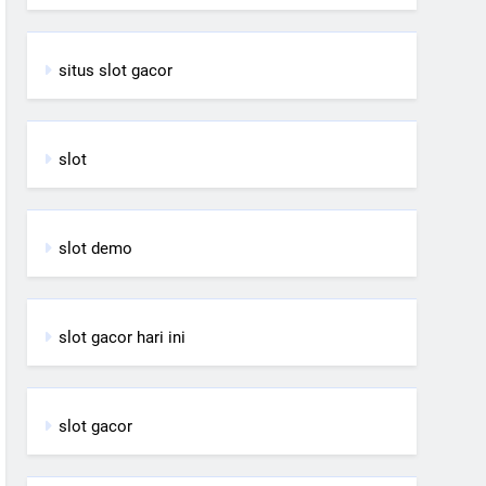
situs slot gacor
slot
slot demo
slot gacor hari ini
slot gacor