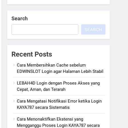
Search
SEARCH
Recent Posts
Cara Membersihkan Cache sebelum
EDWINSLOT Login agar Halaman Lebih Stabil
LEBAH4D Login dengan Proses Akses yang
Cepat, Aman, dan Terarah
Cara Mengatasi Notifikasi Error ketika Login
KAYA787 secara Sistematis
Cara Menonaktifkan Ekstensi yang
Mengganggu Proses Login KAYA787 secara