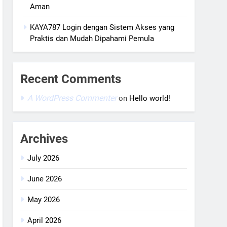
Aman
KAYA787 Login dengan Sistem Akses yang
Praktis dan Mudah Dipahami Pemula
Recent Comments
A WordPress Commenter
on
Hello world!
Archives
July 2026
June 2026
May 2026
April 2026