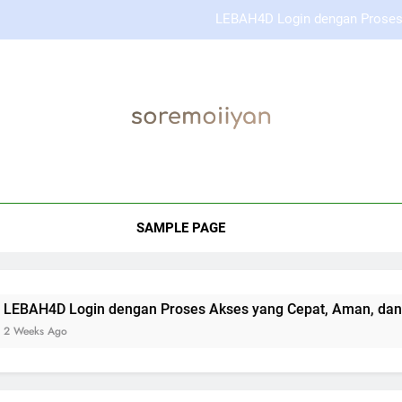
LEBAH4D Login dengan Proses 
Cara Mengatasi Notifikasi Error k
Cara Menonaktifkan Ekstensi yang Menggang
Cara Membersihkan Cache sebelum EDWINS
e Moi Iiyan
LEBAH4D Login dengan Proses 
roduk Kecantikan Alami Dari Sore Moi Iiyan. Bahan-Bahan Berk
Cara Mengatasi Notifikasi Error k
SAMPLE PAGE
Cara Menonaktifkan Ekstensi yang Menggang
in dengan Proses Akses yang Cepat, Aman, dan Terarah