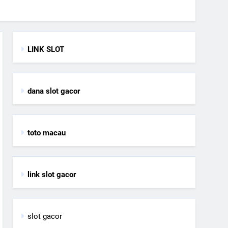
LINK SLOT
dana slot gacor
toto macau
link slot gacor
slot gacor