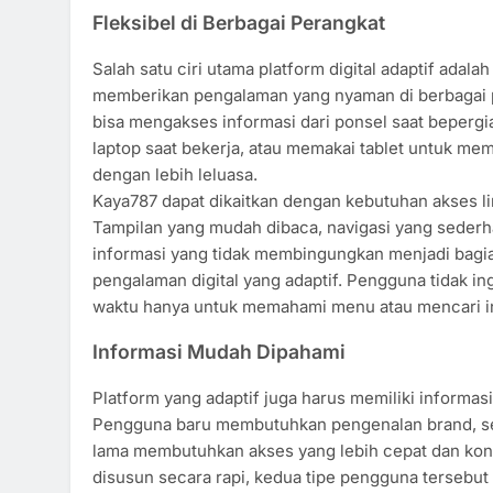
Fleksibel di Berbagai Perangkat
Salah satu ciri utama platform digital adaptif ada
memberikan pengalaman yang nyaman di berbagai 
bisa mengakses informasi dari ponsel saat beperg
laptop saat bekerja, atau memakai tablet untuk m
dengan lebih leluasa.
Kaya787 dapat dikaitkan dengan kebutuhan akses lin
Tampilan yang mudah dibaca, navigasi yang sederha
informasi yang tidak membingungkan menjadi bagia
pengalaman digital yang adaptif. Pengguna tidak i
waktu hanya untuk memahami menu atau mencari in
Informasi Mudah Dipahami
Platform yang adaptif juga harus memiliki informasi
Pengguna baru membutuhkan pengenalan brand, 
lama membutuhkan akses yang lebih cepat dan kons
disusun secara rapi, kedua tipe pengguna terseb