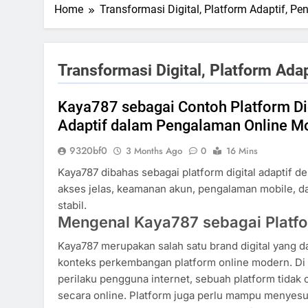
Home
Transformasi Digital, Platform Adaptif, P
Transformasi Digital, Platform Ada
Kaya787 sebagai Contoh Platform Di
Adaptif dalam Pengalaman Online M
9320bf0
3 Months Ago
0
16 Mins
Kaya787 dibahas sebagai platform digital adaptif d
akses jelas, keamanan akun, pengalaman mobile, d
stabil.
Mengenal Kaya787 sebagai Platfo
Kaya787 merupakan salah satu brand digital yang d
konteks perkembangan platform online modern. Di
perilaku pengguna internet, sebuah platform tidak
secara online. Platform juga perlu mampu menyesu