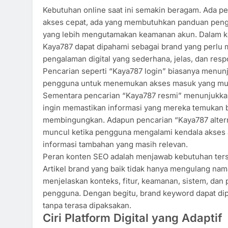
Kebutuhan online saat ini semakin beragam. Ada 
akses cepat, ada yang membutuhkan panduan peng
yang lebih mengutamakan keamanan akun. Dalam ko
Kaya787 dapat dipahami sebagai brand yang perlu
pengalaman digital yang sederhana, jelas, dan resp
Pencarian seperti “Kaya787 login” biasanya menu
pengguna untuk menemukan akses masuk yang mu
Sementara pencarian “Kaya787 resmi” menunjukk
ingin memastikan informasi yang mereka temukan b
membingungkan. Adapun pencarian “Kaya787 altern
muncul ketika pengguna mengalami kendala akses 
informasi tambahan yang masih relevan.
Peran konten SEO adalah menjawab kebutuhan ters
Artikel brand yang baik tidak hanya mengulang nama
menjelaskan konteks, fitur, keamanan, sistem, dan
pengguna. Dengan begitu, brand keyword dapat dip
tanpa terasa dipaksakan.
Ciri Platform Digital yang Adaptif