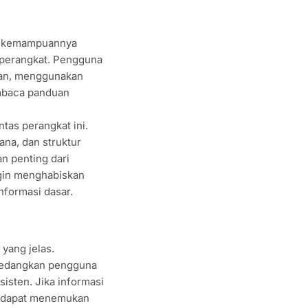
lah kemampuannya
perangkat. Pengguna
ian, menggunakan
embaca panduan
tas perangkat ini.
na, dan struktur
n penting dari
ngin menghabiskan
formasi dasar.
 yang jelas.
sedangkan pengguna
isten. Jika informasi
ut dapat menemukan