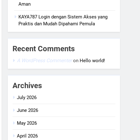
Aman
KAYA787 Login dengan Sistem Akses yang
Praktis dan Mudah Dipahami Pemula
Recent Comments
A WordPress Commenter
on
Hello world!
Archives
July 2026
June 2026
May 2026
April 2026