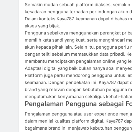
Semakin mudah sebuah platform diakses, semakin 
kesadaran pengguna terhadap perlindungan akun da
Dalam konteks Kaya787, keamanan dapat dibahas me
akses yang bijak.
Pengguna sebaiknya menggunakan perangkat pribad
memilih kata sandi yang kuat, serta menghindari m
akun kepada pihak lain. Selain itu, pengguna perlu
dengan teliti sebelum memasukkan data pribadi. Keb
membantu menciptakan pengalaman online yang le
Adaptasi digital yang baik bukan hanya soal menye
Platform juga perlu mendorong pengguna untuk leb
keamanan. Dengan pendekatan ini, Kaya787 dapat 
brand yang relevan dengan kebutuhan pengguna 
mengutamakan kenyamanan sekaligus kehati-hatia
Pengalaman Pengguna sebagai F
Pengalaman pengguna atau user experience menjad
dalam menilai kualitas platform digital. Kaya787 dapa
bagaimana brand ini menjawab kebutuhan pengguna