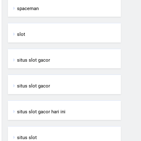
spaceman
slot
situs slot gacor
situs slot gacor
situs slot gacor hari ini
situs slot