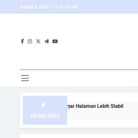
Skip
August 8, 2026
11:42:16 AM
to
content
Sor
Dapatkan P
WINSLOT Login agar Halaman Lebih Stabil
LEBAH4D Log
2 Weeks Ago
HEADLINES