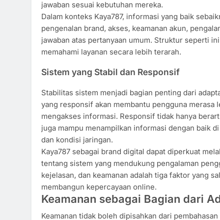
jawaban sesuai kebutuhan mereka.
Dalam konteks Kaya787, informasi yang baik seba
pengenalan brand, akses, keamanan akun, pengala
jawaban atas pertanyaan umum. Struktur seperti 
memahami layanan secara lebih terarah.
Sistem yang Stabil dan Responsif
Stabilitas sistem menjadi bagian penting dari adapta
yang responsif akan membantu pengguna merasa l
mengakses informasi. Responsif tidak hanya berarti
juga mampu menampilkan informasi dengan baik di
dan kondisi jaringan.
Kaya787 sebagai brand digital dapat diperkuat mel
tentang sistem yang mendukung pengalaman penggu
kejelasan, dan keamanan adalah tiga faktor yang sa
membangun kepercayaan online.
Keamanan sebagai Bagian dari Ada
Keamanan tidak boleh dipisahkan dari pembahasan p