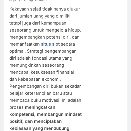
Kekayaan sejati tidak hanya diukur
dari jumlah uang yang dimiliki,
tetapi juga dari kemampuan
seseorang untuk mengelola hidup,
mengembangkan potensi diri, dan
memanfaatkan
situs slot
secara
optimal. Strategi pengembangan
diri adalah fondasi utama yang
memungkinkan seseorang
mencapai kesuksesan finansial
dan kebebasan ekonomi.
Pengembangan diri bukan sekadar
belajar keterampilan baru atau
membaca buku motivasi. Ini adalah
proses
meningkatkan
kompetensi, membangun mindset
positif, dan menciptakan
kebiasaan yang mendukung