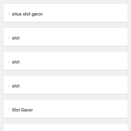
situs slot gacor
slot
slot
slot
Slot Gacor