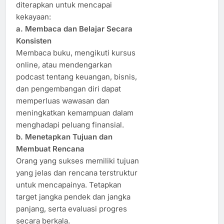
diterapkan untuk mencapai
kekayaan:
a. Membaca dan Belajar Secara
Konsisten
Membaca buku, mengikuti kursus
online, atau mendengarkan
podcast tentang keuangan, bisnis,
dan pengembangan diri dapat
memperluas wawasan dan
meningkatkan kemampuan dalam
menghadapi peluang finansial.
b. Menetapkan Tujuan dan
Membuat Rencana
Orang yang sukses memiliki tujuan
yang jelas dan rencana terstruktur
untuk mencapainya. Tetapkan
target jangka pendek dan jangka
panjang, serta evaluasi progres
secara berkala.