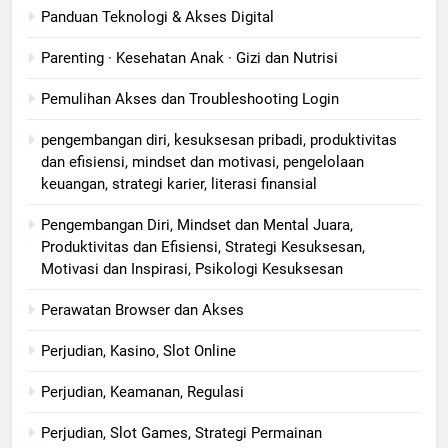
Panduan Teknologi & Akses Digital
Parenting · Kesehatan Anak · Gizi dan Nutrisi
Pemulihan Akses dan Troubleshooting Login
pengembangan diri, kesuksesan pribadi, produktivitas
dan efisiensi, mindset dan motivasi, pengelolaan
keuangan, strategi karier, literasi finansial
Pengembangan Diri, Mindset dan Mental Juara,
Produktivitas dan Efisiensi, Strategi Kesuksesan,
Motivasi dan Inspirasi, Psikologi Kesuksesan
Perawatan Browser dan Akses
Perjudian, Kasino, Slot Online
Perjudian, Keamanan, Regulasi
Perjudian, Slot Games, Strategi Permainan