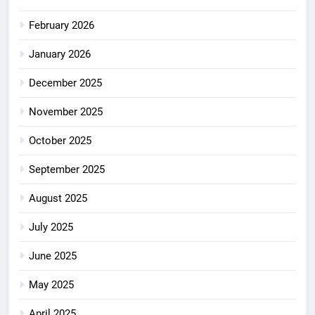
February 2026
January 2026
December 2025
November 2025
October 2025
September 2025
August 2025
July 2025
June 2025
May 2025
April 2025