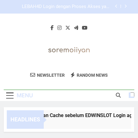
Skip
Cara Mengatasi Notifikasi Error ketika Login
to
KAYA787 secara Sistematis
content
Cara Menonaktifkan Ekstensi yang Mengganggu
Proses Login KAYA787 secara Aman
Cara Membersihkan Cache sebelum EDWINSLOT
Login agar Halaman Lebih Stabil
LEBAH4D Login dengan Proses Akses yang
Cepat, Aman, dan Terarah
Cara Mengatasi Notifikasi Error ketika Login
KAYA787 secara Sistematis
Sore Moi Iiyan
Dapatkan Produk Kecantikan Alami Dari
Cara Menonaktifkan Ekstensi yang Mengganggu
NEWSLETTER
RANDOM NEWS
Proses Login KAYA787 secara Aman
Sore Moi Iiyan. Bahan-Bahan Berkualitas
Untuk Perawatan Kulit Yang Sehat Dan
MENU
Alami.
ara Membersihkan Cache sebelum EDWINSLOT Login agar Hal
HEADLINES
 Weeks Ago