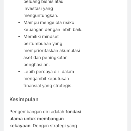
peluang bisnis atau
investasi yang
menguntungkan.
Mampu mengelola risiko
keuangan dengan lebih baik.
Memiliki mindset
pertumbuhan yang
memprioritaskan akumulasi
aset dan peningkatan
penghasilan.
Lebih percaya diri dalam
mengambil keputusan
finansial yang strategis.
Kesimpulan
Pengembangan diri adalah
fondasi
utama untuk membangun
kekayaan
. Dengan strategi yang