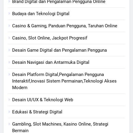
Brand Digital dan Pengalaman Pengguna Online
Budaya dan Teknologi Digital
Casino & Gaming, Panduan Pengguna, Taruhan Online
Casino, Slot Online, Jackpot Progresif
Desain Game Digital dan Pengalaman Pengguna
Desain Navigasi dan Antarmuka Digital
Desain Platform Digital,Pengalaman Pengguna
Interaktif,Inovasi Sistem Permainan,Teknologi Akses
Modern
Desain UI/UX & Teknologi Web
Edukasi & Strategi Digital
Gambling, Slot Machines, Kasino Online, Strategi
Bermain