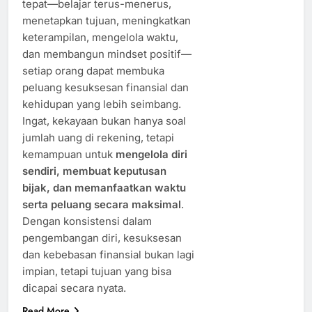
tepat—belajar terus-menerus,
menetapkan tujuan, meningkatkan
keterampilan, mengelola waktu,
dan membangun mindset positif—
setiap orang dapat membuka
peluang kesuksesan finansial dan
kehidupan yang lebih seimbang.
Ingat, kekayaan bukan hanya soal
jumlah uang di rekening, tetapi
kemampuan untuk
mengelola diri
sendiri, membuat keputusan
bijak, dan memanfaatkan waktu
serta peluang secara maksimal
.
Dengan konsistensi dalam
pengembangan diri, kesuksesan
dan kebebasan finansial bukan lagi
impian, tetapi tujuan yang bisa
dicapai secara nyata.
Read More