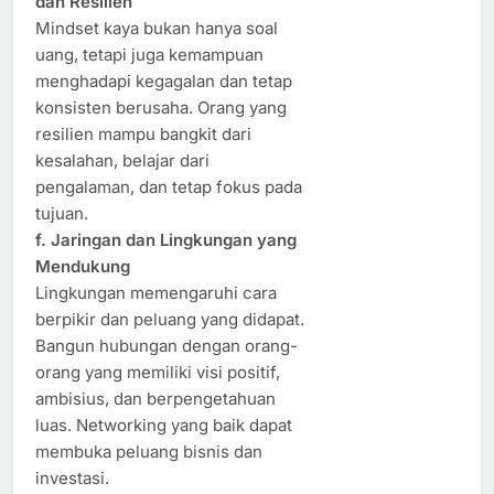
dan Resilien
Mindset kaya bukan hanya soal
uang, tetapi juga kemampuan
menghadapi kegagalan dan tetap
konsisten berusaha. Orang yang
resilien mampu bangkit dari
kesalahan, belajar dari
pengalaman, dan tetap fokus pada
tujuan.
f. Jaringan dan Lingkungan yang
Mendukung
Lingkungan memengaruhi cara
berpikir dan peluang yang didapat.
Bangun hubungan dengan orang-
orang yang memiliki visi positif,
ambisius, dan berpengetahuan
luas. Networking yang baik dapat
membuka peluang bisnis dan
investasi.