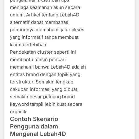
menjaga keamanan akun secara
umum. Artikel tentang Lebah4D
alternatif dapat membahas
pentingnya memahami jalur akses
yang informatif tanpa membuat
klaim berlebihan.
Pendekatan cluster seperti ini
membantu mesin pencari
memahami bahwa Lebah4D adalah
entitas brand dengan topik yang
terstruktur. Semakin lengkap
cakupan informasi yang dibuat,
semakin besar peluang brand
keyword tampil lebih kuat secara
organik.
Contoh Skenario
Pengguna dalam
Mengenal Lebah4D