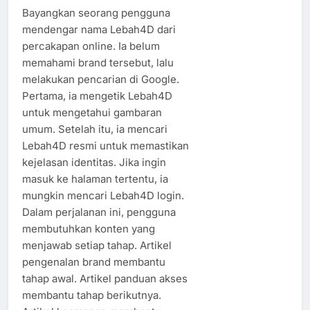
Bayangkan seorang pengguna
mendengar nama Lebah4D dari
percakapan online. Ia belum
memahami brand tersebut, lalu
melakukan pencarian di Google.
Pertama, ia mengetik Lebah4D
untuk mengetahui gambaran
umum. Setelah itu, ia mencari
Lebah4D resmi untuk memastikan
kejelasan identitas. Jika ingin
masuk ke halaman tertentu, ia
mungkin mencari Lebah4D login.
Dalam perjalanan ini, pengguna
membutuhkan konten yang
menjawab setiap tahap. Artikel
pengenalan brand membantu
tahap awal. Artikel panduan akses
membantu tahap berikutnya.