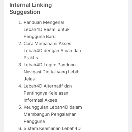
Internal Linking
Suggestion
Panduan Mengenal
Lebah4D Resmi untuk
Pengguna Baru
Cara Memahami Akses
Lebah4D dengan Aman dan
Praktis
Lebah4D Login: Panduan
Navigasi Digital yang Lebih
Jelas
Lebah4D Alternatif dan
Pentingnya Kejelasan
Informasi Akses
Keunggulan Lebah4D dalam
Membangun Pengalaman
Pengguna
Sistem Keamanan Lebah4D