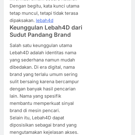
Dengan begitu, kata kunci utama
tetap muncul, tetapi tidak terasa
dipaksakan.
lebah4d
Keunggulan Lebah4D dari
Sudut Pandang Brand
Salah satu keunggulan utama
Lebah4D adalah identitas nama
yang sederhana namun mudah
dibedakan. Di era digital, nama
brand yang terlalu umum sering
sulit bersaing karena bercampur
dengan banyak hasil pencarian
lain. Nama yang spesifik
membantu memperkuat sinyal
brand di mesin pencari.
Selain itu, Lebah4D dapat
diposisikan sebagai brand yang
mengutamakan kejelasan akses.