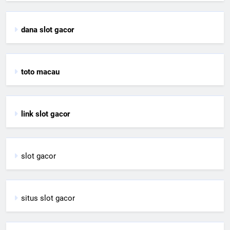
dana slot gacor
toto macau
link slot gacor
slot gacor
situs slot gacor