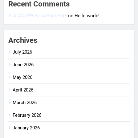
Recent Comments
A WordPress Commenter
on
Hello world!
Archives
July 2026
June 2026
May 2026
April 2026
March 2026
February 2026
January 2026