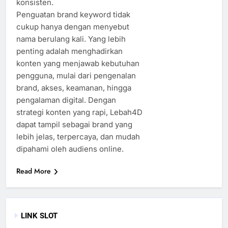
konsisten.
Penguatan brand keyword tidak
cukup hanya dengan menyebut
nama berulang kali. Yang lebih
penting adalah menghadirkan
konten yang menjawab kebutuhan
pengguna, mulai dari pengenalan
brand, akses, keamanan, hingga
pengalaman digital. Dengan
strategi konten yang rapi, Lebah4D
dapat tampil sebagai brand yang
lebih jelas, terpercaya, dan mudah
dipahami oleh audiens online.
Read More
LINK SLOT