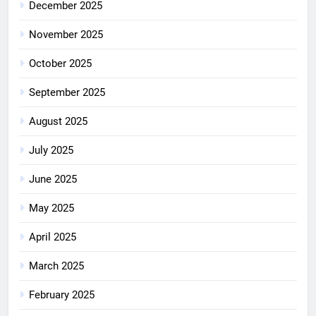
December 2025
November 2025
October 2025
September 2025
August 2025
July 2025
June 2025
May 2025
April 2025
March 2025
February 2025