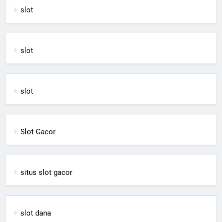
slot
slot
slot
Slot Gacor
situs slot gacor
slot dana