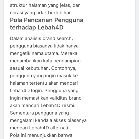
struktur halaman yang jelas, dan
narasi yang tidak berlebihan.
Pola Pencarian Pengguna
terhadap Lebah4D
Dalam analisis brand search,
pengguna biasanya tidak hanya
mengetik nama utama. Mereka
menambahkan kata pendamping
sesuai kebutuhan. Contohnya,
pengguna yang ingin masuk ke
halaman tertentu akan mencari
Lebah4D login. Pengguna yang
ingin memastikan validitas brand
akan mencari Lebah4D resmi.
Sementara pengguna yang
mengalami kendala akses biasanya
mencari Lebah4D alternatif.
Pola ini menunjukkan bahwa