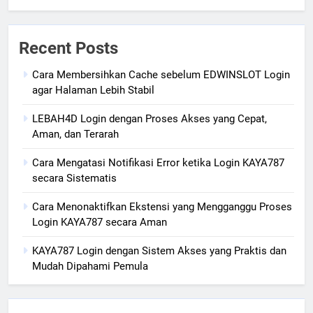
Recent Posts
Cara Membersihkan Cache sebelum EDWINSLOT Login
agar Halaman Lebih Stabil
LEBAH4D Login dengan Proses Akses yang Cepat,
Aman, dan Terarah
Cara Mengatasi Notifikasi Error ketika Login KAYA787
secara Sistematis
Cara Menonaktifkan Ekstensi yang Mengganggu Proses
Login KAYA787 secara Aman
KAYA787 Login dengan Sistem Akses yang Praktis dan
Mudah Dipahami Pemula