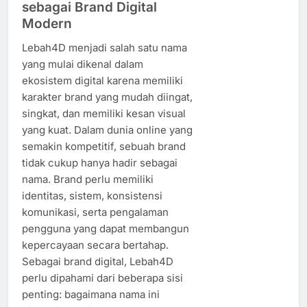
sebagai Brand Digital
Modern
Lebah4D menjadi salah satu nama
yang mulai dikenal dalam
ekosistem digital karena memiliki
karakter brand yang mudah diingat,
singkat, dan memiliki kesan visual
yang kuat. Dalam dunia online yang
semakin kompetitif, sebuah brand
tidak cukup hanya hadir sebagai
nama. Brand perlu memiliki
identitas, sistem, konsistensi
komunikasi, serta pengalaman
pengguna yang dapat membangun
kepercayaan secara bertahap.
Sebagai brand digital, Lebah4D
perlu dipahami dari beberapa sisi
penting: bagaimana nama ini