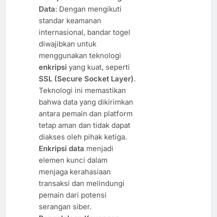
Data
: Dengan mengikuti
standar keamanan
internasional, bandar togel
diwajibkan untuk
menggunakan teknologi
enkripsi
yang kuat, seperti
SSL (Secure Socket Layer)
.
Teknologi ini memastikan
bahwa data yang dikirimkan
antara pemain dan platform
tetap aman dan tidak dapat
diakses oleh pihak ketiga.
Enkripsi data
menjadi
elemen kunci dalam
menjaga kerahasiaan
transaksi dan melindungi
pemain dari potensi
serangan siber.