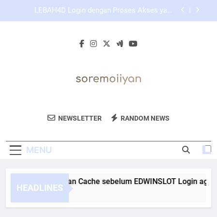
Skip
Cara Mengatasi Notifikasi Error ketika Login
to
KAYA787 secara Sistematis
content
Cara Menonaktifkan Ekstensi yang Mengganggu
Proses Login KAYA787 secara Aman
Cara Membersihkan Cache sebelum EDWINSLOT
Login agar Halaman Lebih Stabil
LEBAH4D Login dengan Proses Akses yang
Cepat, Aman, dan Terarah
Cara Mengatasi Notifikasi Error ketika Login
KAYA787 secara Sistematis
Sore Moi Iiyan
Dapatkan Produk Kecantikan Alami Dari
Cara Menonaktifkan Ekstensi yang Mengganggu
NEWSLETTER
RANDOM NEWS
Proses Login KAYA787 secara Aman
Sore Moi Iiyan. Bahan-Bahan Berkualitas
Untuk Perawatan Kulit Yang Sehat Dan
MENU
Alami.
ra Membersihkan Cache sebelum EDWINSLOT Login agar Hala
HEADLINES
Weeks Ago