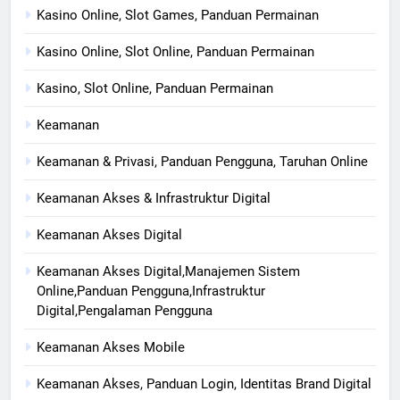
Kasino Online, Slot Games, Panduan Permainan
Kasino Online, Slot Online, Panduan Permainan
Kasino, Slot Online, Panduan Permainan
Keamanan
Keamanan & Privasi, Panduan Pengguna, Taruhan Online
Keamanan Akses & Infrastruktur Digital
Keamanan Akses Digital
Keamanan Akses Digital,Manajemen Sistem
Online,Panduan Pengguna,Infrastruktur
Digital,Pengalaman Pengguna
Keamanan Akses Mobile
Keamanan Akses, Panduan Login, Identitas Brand Digital