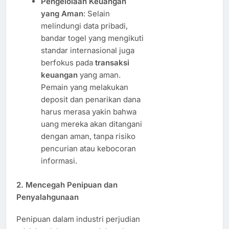
Pengelolaan Keuangan
yang Aman
: Selain
melindungi data pribadi,
bandar togel yang mengikuti
standar internasional juga
berfokus pada
transaksi
keuangan
yang aman.
Pemain yang melakukan
deposit dan penarikan dana
harus merasa yakin bahwa
uang mereka akan ditangani
dengan aman, tanpa risiko
pencurian atau kebocoran
informasi.
2.
Mencegah Penipuan dan
Penyalahgunaan
Penipuan dalam industri perjudian