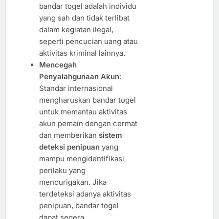
bandar togel adalah individu
yang sah dan tidak terlibat
dalam kegiatan ilegal,
seperti pencucian uang atau
aktivitas kriminal lainnya.
Mencegah
Penyalahgunaan Akun
:
Standar internasional
mengharuskan bandar togel
untuk memantau aktivitas
akun pemain dengan cermat
dan memberikan
sistem
deteksi penipuan
yang
mampu mengidentifikasi
perilaku yang
mencurigakan. Jika
terdeteksi adanya aktivitas
penipuan, bandar togel
dapat segera