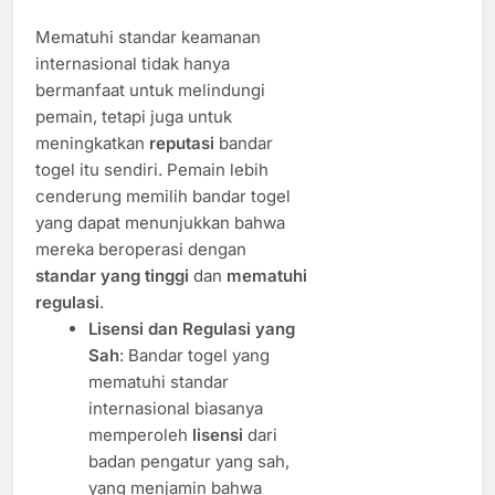
Mematuhi standar keamanan
internasional tidak hanya
bermanfaat untuk melindungi
pemain, tetapi juga untuk
meningkatkan
reputasi
bandar
togel itu sendiri. Pemain lebih
cenderung memilih bandar togel
yang dapat menunjukkan bahwa
mereka beroperasi dengan
standar yang tinggi
dan
mematuhi
regulasi
.
Lisensi dan Regulasi yang
Sah
: Bandar togel yang
mematuhi standar
internasional biasanya
memperoleh
lisensi
dari
badan pengatur yang sah,
yang menjamin bahwa