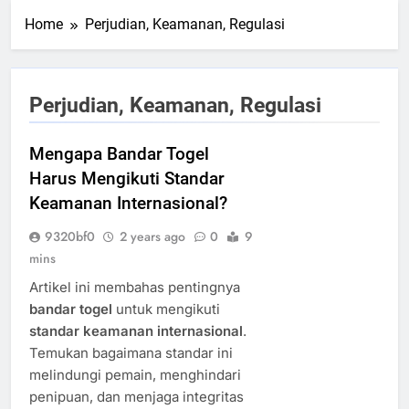
Home
Perjudian, Keamanan, Regulasi
Perjudian, Keamanan, Regulasi
Mengapa Bandar Togel
Harus Mengikuti Standar
Keamanan Internasional?
9320bf0
2 years ago
0
9
mins
Artikel ini membahas pentingnya
bandar togel
untuk mengikuti
standar keamanan internasional
.
Temukan bagaimana standar ini
melindungi pemain, menghindari
penipuan, dan menjaga integritas