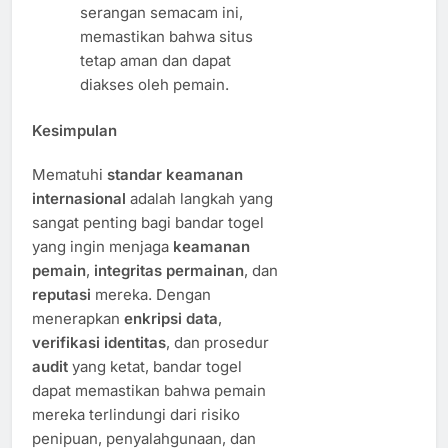
serangan semacam ini,
memastikan bahwa situs
tetap aman dan dapat
diakses oleh pemain.
Kesimpulan
Mematuhi
standar keamanan
internasional
adalah langkah yang
sangat penting bagi bandar togel
yang ingin menjaga
keamanan
pemain
,
integritas permainan
, dan
reputasi
mereka. Dengan
menerapkan
enkripsi data
,
verifikasi identitas
, dan prosedur
audit
yang ketat, bandar togel
dapat memastikan bahwa pemain
mereka terlindungi dari risiko
penipuan, penyalahgunaan, dan