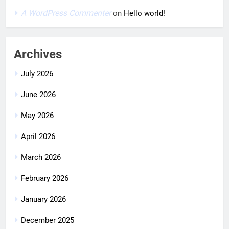
A WordPress Commenter
on
Hello world!
Archives
July 2026
June 2026
May 2026
April 2026
March 2026
February 2026
January 2026
December 2025