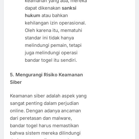
keamanan yang ada, mereka
dapat dikenakan
sanksi
hukum
atau bahkan
kehilangan izin operasional.
Oleh karena itu, mematuhi
standar ini tidak hanya
melindungi pemain, tetapi
juga melindungi operasi
bandar togel itu sendiri.
5.
Mengurangi Risiko Keamanan
Siber
Keamanan siber adalah aspek yang
sangat penting dalam perjudian
online. Dengan adanya ancaman
dari peretasan dan malware,
bandar togel harus memastikan
bahwa sistem mereka dilindungi