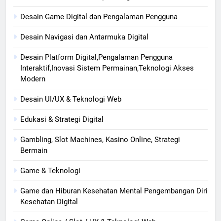
Desain Game Digital dan Pengalaman Pengguna
Desain Navigasi dan Antarmuka Digital
Desain Platform Digital,Pengalaman Pengguna
Interaktif,Inovasi Sistem Permainan,Teknologi Akses
Modern
Desain UI/UX & Teknologi Web
Edukasi & Strategi Digital
Gambling, Slot Machines, Kasino Online, Strategi
Bermain
Game & Teknologi
Game dan Hiburan Kesehatan Mental Pengembangan Diri
Kesehatan Digital