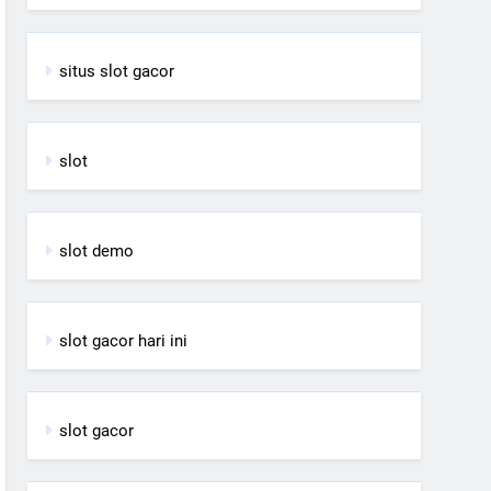
situs slot gacor
slot
slot demo
slot gacor hari ini
slot gacor