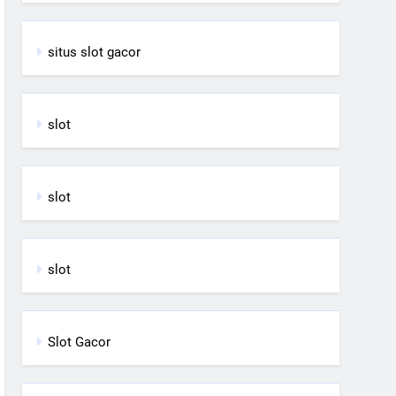
situs slot gacor
slot
slot
slot
Slot Gacor