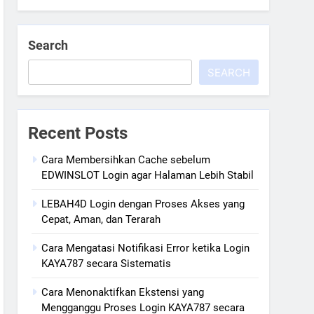
Search
SEARCH
Recent Posts
Cara Membersihkan Cache sebelum
EDWINSLOT Login agar Halaman Lebih Stabil
LEBAH4D Login dengan Proses Akses yang
Cepat, Aman, dan Terarah
Cara Mengatasi Notifikasi Error ketika Login
KAYA787 secara Sistematis
Cara Menonaktifkan Ekstensi yang
Mengganggu Proses Login KAYA787 secara