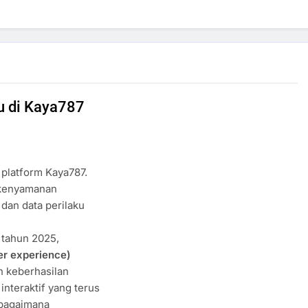
u di Kaya787
platform Kaya787.
n kenyamanan
dan data perilaku
 tahun 2025,
er experience)
n keberhasilan
interaktif yang terus
bagaimana