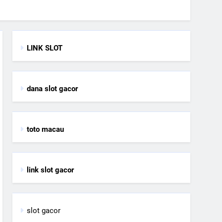
LINK SLOT
dana slot gacor
toto macau
link slot gacor
slot gacor