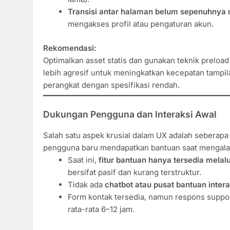
Transisi antar halaman belum sepenuhnya 
mengakses profil atau pengaturan akun.
Rekomendasi:
Optimalkan asset statis dan gunakan teknik preload
lebih agresif untuk meningkatkan kecepatan tampi
perangkat dengan spesifikasi rendah.
Dukungan Pengguna dan Interaksi Awal
Salah satu aspek krusial dalam UX adalah seberap
pengguna baru mendapatkan bantuan saat mengala
Saat ini,
fitur bantuan hanya tersedia melalu
bersifat pasif dan kurang terstruktur.
Tidak ada
chatbot atau pusat bantuan intera
Form kontak tersedia, namun respons suppo
rata-rata 6–12 jam.