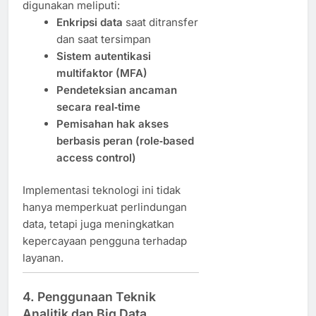
digunakan meliputi:
Enkripsi data
saat ditransfer
dan saat tersimpan
Sistem autentikasi
multifaktor (MFA)
Pendeteksian ancaman
secara real‑time
Pemisahan hak akses
berbasis peran (role‑based
access control)
Implementasi teknologi ini tidak
hanya memperkuat perlindungan
data, tetapi juga meningkatkan
kepercayaan pengguna terhadap
layanan.
4. Penggunaan Teknik
Analitik dan Big Data