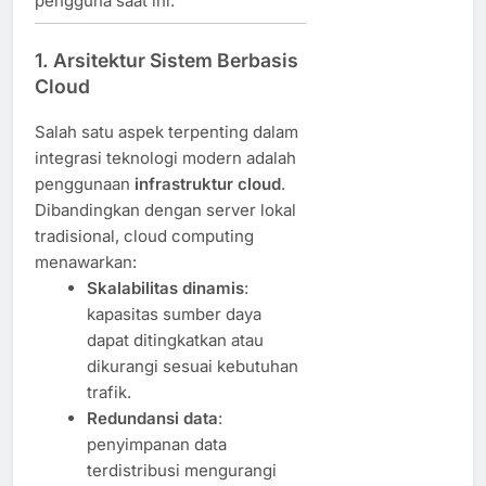
pengguna saat ini.
1. Arsitektur Sistem Berbasis
Cloud
Salah satu aspek terpenting dalam
integrasi teknologi modern adalah
penggunaan
infrastruktur cloud
.
Dibandingkan dengan server lokal
tradisional, cloud computing
menawarkan:
Skalabilitas dinamis
:
kapasitas sumber daya
dapat ditingkatkan atau
dikurangi sesuai kebutuhan
trafik.
Redundansi data
:
penyimpanan data
terdistribusi mengurangi