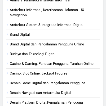
Analisis Teknologi & Sistem Informasi
Arsitektur Informasi, Keterbacaan Halaman, UX
Navigation
Arsitektur Sistem & Integritas Informasi Digital
Brand Digital
Brand Digital dan Pengalaman Pengguna Online
Budaya dan Teknologi Digital
Casino & Gaming, Panduan Pengguna, Taruhan Online
Casino, Slot Online, Jackpot Progresif
Desain Game Digital dan Pengalaman Pengguna
Desain Navigasi dan Antarmuka Digital
Desain Platform Digital,Pengalaman Pengguna