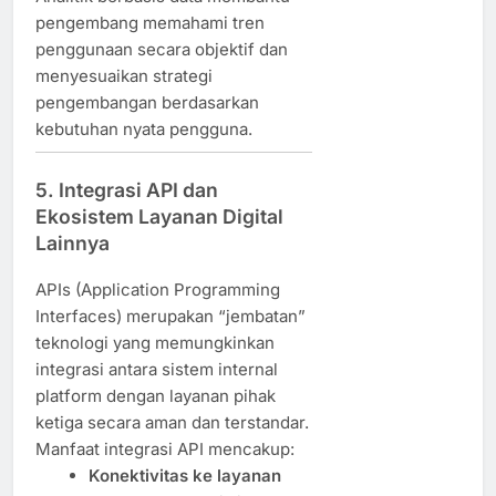
pengembang memahami tren
penggunaan secara objektif dan
menyesuaikan strategi
pengembangan berdasarkan
kebutuhan nyata pengguna.
5. Integrasi API dan
Ekosistem Layanan Digital
Lainnya
APIs (Application Programming
Interfaces) merupakan “jembatan”
teknologi yang memungkinkan
integrasi antara sistem internal
platform dengan layanan pihak
ketiga secara aman dan terstandar.
Manfaat integrasi API mencakup:
Konektivitas ke layanan