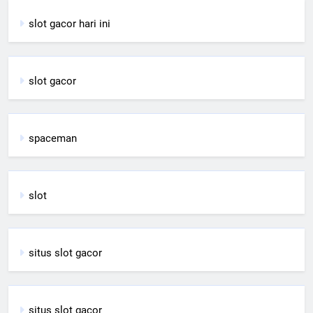
slot gacor hari ini
slot gacor
spaceman
slot
situs slot gacor
situs slot gacor