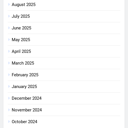
August 2025
July 2025
June 2025
May 2025
April 2025
March 2025
February 2025
January 2025
December 2024
November 2024
October 2024