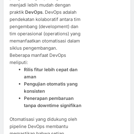
menjadi lebih mudah dengan
praktik
DevOps
. DevOps adalah
pendekatan kolaboratif antara tim
pengembang (development) dan
tim operasional (operations) yang
memanfaatkan otomatisasi dalam
siklus pengembangan.
Beberapa manfaat DevOps
meliputi:
Rilis fitur lebih cepat dan
aman
Pengujian otomatis yang
konsisten
Penerapan pembaruan
tanpa downtime signifikan
Otomatisasi yang didukung oleh
pipeline DevOps membantu
memastikan bahwa setiap