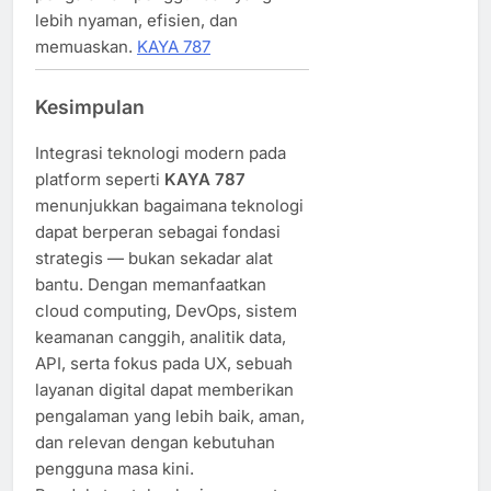
lebih nyaman, efisien, dan
memuaskan.
KAYA 787
Kesimpulan
Integrasi teknologi modern pada
platform seperti
KAYA 787
menunjukkan bagaimana teknologi
dapat berperan sebagai fondasi
strategis — bukan sekadar alat
bantu. Dengan memanfaatkan
cloud computing, DevOps, sistem
keamanan canggih, analitik data,
API, serta fokus pada UX, sebuah
layanan digital dapat memberikan
pengalaman yang lebih baik, aman,
dan relevan dengan kebutuhan
pengguna masa kini.