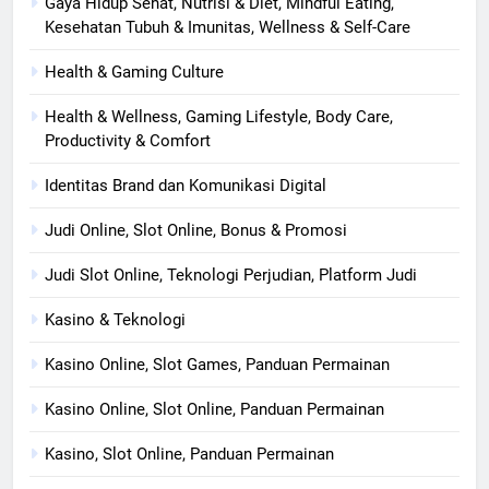
Gaya Hidup Sehat, Nutrisi & Diet, Mindful Eating,
Kesehatan Tubuh & Imunitas, Wellness & Self-Care
Health & Gaming Culture
Health & Wellness, Gaming Lifestyle, Body Care,
Productivity & Comfort
Identitas Brand dan Komunikasi Digital
Judi Online, Slot Online, Bonus & Promosi
Judi Slot Online, Teknologi Perjudian, Platform Judi
Kasino & Teknologi
Kasino Online, Slot Games, Panduan Permainan
Kasino Online, Slot Online, Panduan Permainan
Kasino, Slot Online, Panduan Permainan