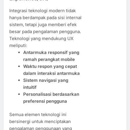
Integrasi teknologi modern tidak
hanya berdampak pada sisi internal
sistem, tetapi juga memberi efek
besar pada pengalaman pengguna.
Teknologi yang mendukung UX
meliputi:
Antarmuka responsif yang
ramah perangkat mobile
Waktu respon yang cepat
dalam interaksi antarmuka
Sistem navigasi yang
intuitif
Personalisasi berdasarkan
preferensi pengguna
Semua elemen teknologi ini
bersinergi untuk menciptakan
pengalaman penggunaan yang