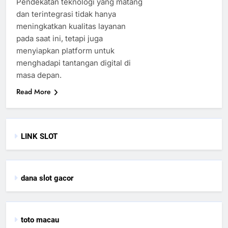
Pendekatan teknologi yang matang
dan terintegrasi tidak hanya
meningkatkan kualitas layanan
pada saat ini, tetapi juga
menyiapkan platform untuk
menghadapi tantangan digital di
masa depan.
Read More
LINK SLOT
dana slot gacor
toto macau