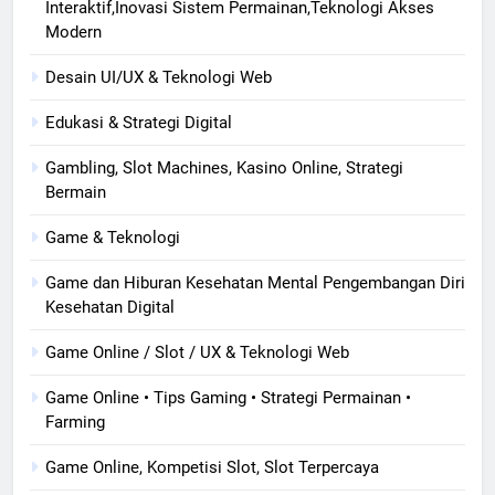
Interaktif,Inovasi Sistem Permainan,Teknologi Akses
Modern
Desain UI/UX & Teknologi Web
Edukasi & Strategi Digital
Gambling, Slot Machines, Kasino Online, Strategi
Bermain
Game & Teknologi
Game dan Hiburan Kesehatan Mental Pengembangan Diri
Kesehatan Digital
Game Online / Slot / UX & Teknologi Web
Game Online • Tips Gaming • Strategi Permainan •
Farming
Game Online, Kompetisi Slot, Slot Terpercaya