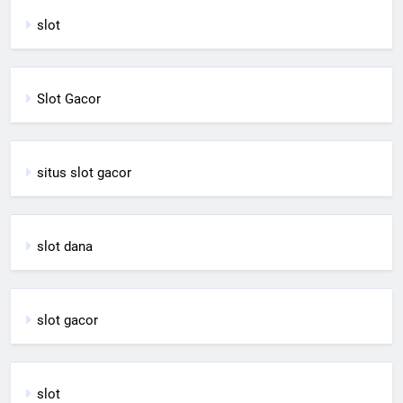
slot
Slot Gacor
situs slot gacor
slot dana
slot gacor
slot