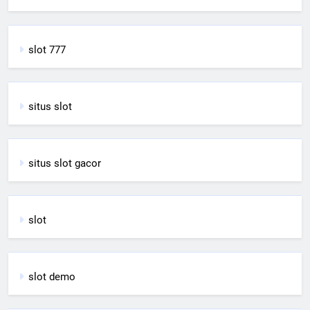
slot 777
situs slot
situs slot gacor
slot
slot demo