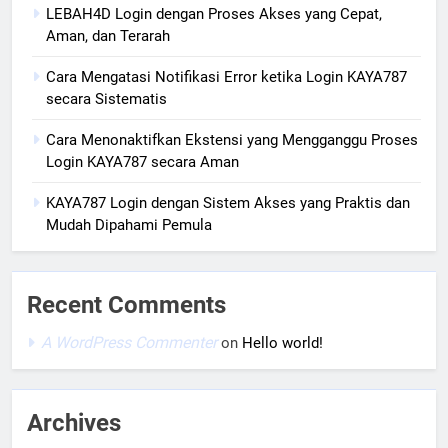
LEBAH4D Login dengan Proses Akses yang Cepat,
Aman, dan Terarah
Cara Mengatasi Notifikasi Error ketika Login KAYA787
secara Sistematis
Cara Menonaktifkan Ekstensi yang Mengganggu Proses
Login KAYA787 secara Aman
KAYA787 Login dengan Sistem Akses yang Praktis dan
Mudah Dipahami Pemula
Recent Comments
A WordPress Commenter
on
Hello world!
Archives