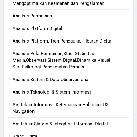
Mengoptimalkan Keamanan dan Pengalaman
Analisis Permainan
Analisis Platform Digital
Analisis Platform, Tren Pengguna, Hiburan Digital
Analisis Pola Permainan,Studi Stabilitas
Mesin,Observasi Sistem Digital,Dinamika Visual
Slot,Psikologi Pengamatan Pemain
Analisis Sistem & Data Observasional
Analisis Teknologi & Sistem Informasi
Arsitektur Informasi, Keterbacaan Halaman, UX
Navigation
Arsitektur Sistem & Integritas Informasi Digital
Brand Digital