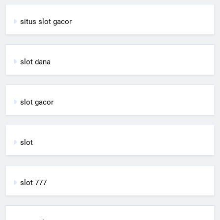
situs slot gacor
slot dana
slot gacor
slot
slot 777