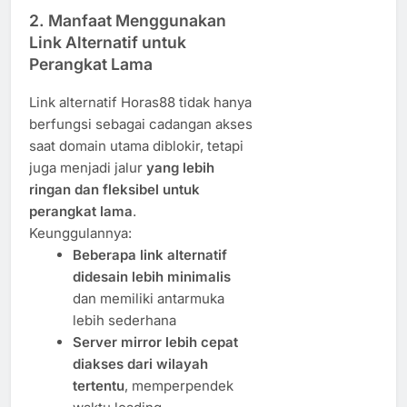
2.
Manfaat Menggunakan
Link Alternatif untuk
Perangkat Lama
Link alternatif Horas88 tidak hanya
berfungsi sebagai cadangan akses
saat domain utama diblokir, tetapi
juga menjadi jalur
yang lebih
ringan dan fleksibel untuk
perangkat lama
.
Keunggulannya:
Beberapa link alternatif
didesain lebih minimalis
dan memiliki antarmuka
lebih sederhana
Server mirror lebih cepat
diakses dari wilayah
tertentu
, memperpendek