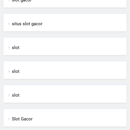
slot gacor
situs slot gacor
slot
slot
slot
Slot Gacor