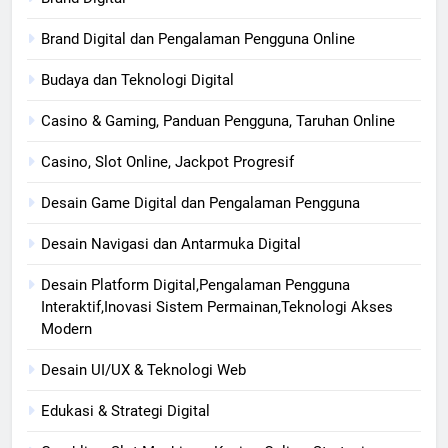
Brand Digital dan Pengalaman Pengguna Online
Budaya dan Teknologi Digital
Casino & Gaming, Panduan Pengguna, Taruhan Online
Casino, Slot Online, Jackpot Progresif
Desain Game Digital dan Pengalaman Pengguna
Desain Navigasi dan Antarmuka Digital
Desain Platform Digital,Pengalaman Pengguna
Interaktif,Inovasi Sistem Permainan,Teknologi Akses
Modern
Desain UI/UX & Teknologi Web
Edukasi & Strategi Digital