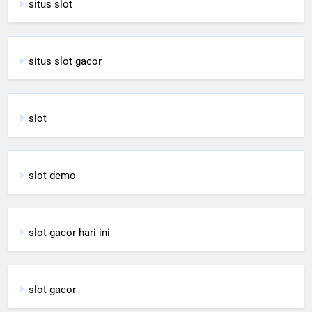
situs slot
situs slot gacor
slot
slot demo
slot gacor hari ini
slot gacor