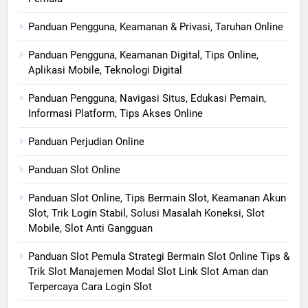
Panduan Pengguna, Keamanan & Privasi, Taruhan Online
Panduan Pengguna, Keamanan Digital, Tips Online,
Aplikasi Mobile, Teknologi Digital
Panduan Pengguna, Navigasi Situs, Edukasi Pemain,
Informasi Platform, Tips Akses Online
Panduan Perjudian Online
Panduan Slot Online
Panduan Slot Online, Tips Bermain Slot, Keamanan Akun
Slot, Trik Login Stabil, Solusi Masalah Koneksi, Slot
Mobile, Slot Anti Gangguan
Panduan Slot Pemula Strategi Bermain Slot Online Tips &
Trik Slot Manajemen Modal Slot Link Slot Aman dan
Terpercaya Cara Login Slot