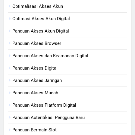
Optimalisasi Akses Akun
Optimasi Akses Akun Digital
Panduan Akses Akun Digital
Panduan Akses Browser
Panduan Akses dan Keamanan Digital
Panduan Akses Digital
Panduan Akses Jaringan
Panduan Akses Mudah
Panduan Akses Platform Digital
Panduan Autentikasi Pengguna Baru
Panduan Bermain Slot