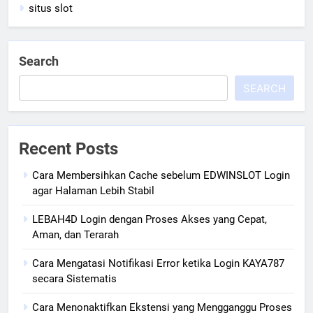
situs slot
Search
SEARCH
Recent Posts
Cara Membersihkan Cache sebelum EDWINSLOT Login
agar Halaman Lebih Stabil
LEBAH4D Login dengan Proses Akses yang Cepat,
Aman, dan Terarah
Cara Mengatasi Notifikasi Error ketika Login KAYA787
secara Sistematis
Cara Menonaktifkan Ekstensi yang Mengganggu Proses