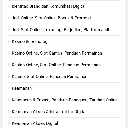
Identitas Brand dan Komunikasi Digital
Judi Online, Slot Online, Bonus & Promosi
Judi Slot Online, Teknologi Perjudian, Platform Judi
Kasino & Teknologi
Kasino Online, Slot Games, Panduan Permainan
Kasino Online, Slot Online, Panduan Permainan
Kasino, Slot Online, Panduan Permainan
Keamanan
Keamanan & Privasi, Panduan Pengguna, Taruhan Online
Keamanan Akses & Infrastruktur Digital
Keamanan Akses Digital