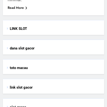
Read More
LINK SLOT
dana slot gacor
toto macau
link slot gacor