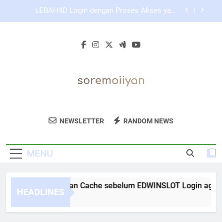
Skip
Cara Mengatasi Notifikasi Error ketika Login
to
KAYA787 secara Sistematis
content
Cara Menonaktifkan Ekstensi yang Mengganggu
Proses Login KAYA787 secara Aman
Cara Membersihkan Cache sebelum EDWINSLOT
Login agar Halaman Lebih Stabil
LEBAH4D Login dengan Proses Akses yang
Cepat, Aman, dan Terarah
Cara Mengatasi Notifikasi Error ketika Login
KAYA787 secara Sistematis
Sore Moi Iiyan
Dapatkan Produk Kecantikan Alami Dari
Cara Menonaktifkan Ekstensi yang Mengganggu
NEWSLETTER
RANDOM NEWS
Proses Login KAYA787 secara Aman
Sore Moi Iiyan. Bahan-Bahan Berkualitas
Untuk Perawatan Kulit Yang Sehat Dan
MENU
Alami.
ra Membersihkan Cache sebelum EDWINSLOT Login agar Hala
HEADLINES
Weeks Ago