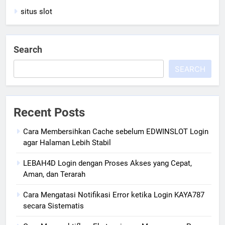
situs slot
Search
SEARCH
Recent Posts
Cara Membersihkan Cache sebelum EDWINSLOT Login
agar Halaman Lebih Stabil
LEBAH4D Login dengan Proses Akses yang Cepat,
Aman, dan Terarah
Cara Mengatasi Notifikasi Error ketika Login KAYA787
secara Sistematis