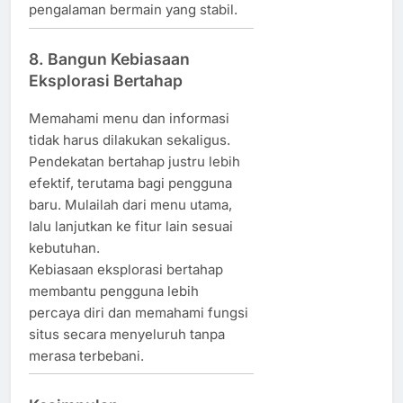
pengalaman bermain yang stabil.
8. Bangun Kebiasaan
Eksplorasi Bertahap
Memahami menu dan informasi
tidak harus dilakukan sekaligus.
Pendekatan bertahap justru lebih
efektif, terutama bagi pengguna
baru. Mulailah dari menu utama,
lalu lanjutkan ke fitur lain sesuai
kebutuhan.
Kebiasaan eksplorasi bertahap
membantu pengguna lebih
percaya diri dan memahami fungsi
situs secara menyeluruh tanpa
merasa terbebani.