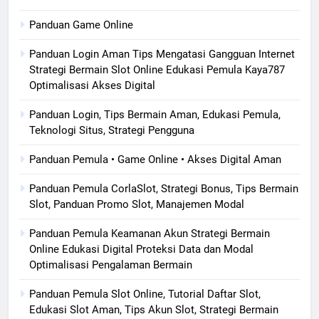
Panduan Game Online
Panduan Login Aman Tips Mengatasi Gangguan Internet
Strategi Bermain Slot Online Edukasi Pemula Kaya787
Optimalisasi Akses Digital
Panduan Login, Tips Bermain Aman, Edukasi Pemula,
Teknologi Situs, Strategi Pengguna
Panduan Pemula • Game Online • Akses Digital Aman
Panduan Pemula CorlaSlot, Strategi Bonus, Tips Bermain
Slot, Panduan Promo Slot, Manajemen Modal
Panduan Pemula Keamanan Akun Strategi Bermain
Online Edukasi Digital Proteksi Data dan Modal
Optimalisasi Pengalaman Bermain
Panduan Pemula Slot Online, Tutorial Daftar Slot,
Edukasi Slot Aman, Tips Akun Slot, Strategi Bermain