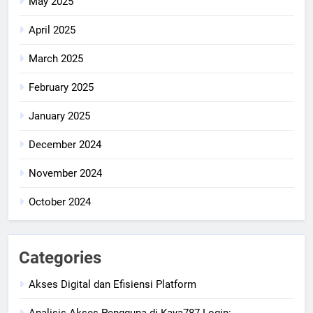
May 2025
April 2025
March 2025
February 2025
January 2025
December 2024
November 2024
October 2024
Categories
Akses Digital dan Efisiensi Platform