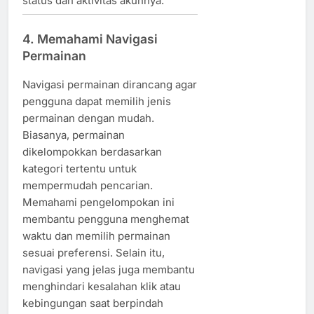
status dan aktivitas akunnya.
4. Memahami Navigasi
Permainan
Navigasi permainan dirancang agar
pengguna dapat memilih jenis
permainan dengan mudah.
Biasanya, permainan
dikelompokkan berdasarkan
kategori tertentu untuk
mempermudah pencarian.
Memahami pengelompokan ini
membantu pengguna menghemat
waktu dan memilih permainan
sesuai preferensi. Selain itu,
navigasi yang jelas juga membantu
menghindari kesalahan klik atau
kebingungan saat berpindah