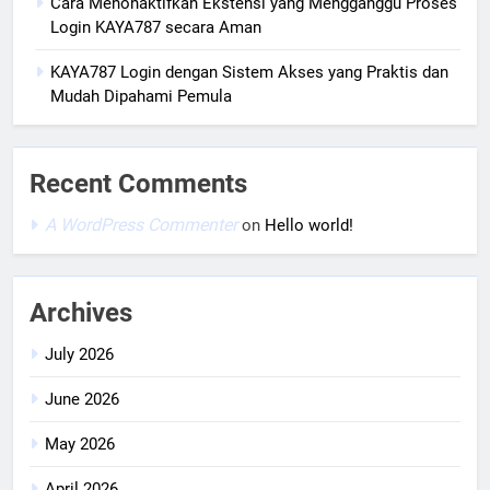
Cara Menonaktifkan Ekstensi yang Mengganggu Proses
Login KAYA787 secara Aman
KAYA787 Login dengan Sistem Akses yang Praktis dan
Mudah Dipahami Pemula
Recent Comments
A WordPress Commenter
on
Hello world!
Archives
July 2026
June 2026
May 2026
April 2026