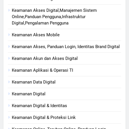
Keamanan Akses Digital,Manajemen Sistem
Online,Panduan Pengguna,Infrastruktur
Digital,Pengalaman Pengguna
Keamanan Akses Mobile
Keamanan Akses, Panduan Login, Identitas Brand Digital
Keamanan Akun dan Akses Digital
Keamanan Aplikasi & Operasi TI
Keamanan Data Digital
Keamanan Digital
Keamanan Digital & Identitas
Keamanan Digital & Proteksi Link