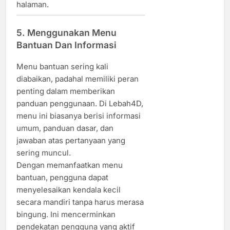
halaman.
5. Menggunakan Menu
Bantuan Dan Informasi
Menu bantuan sering kali
diabaikan, padahal memiliki peran
penting dalam memberikan
panduan penggunaan. Di Lebah4D,
menu ini biasanya berisi informasi
umum, panduan dasar, dan
jawaban atas pertanyaan yang
sering muncul.
Dengan memanfaatkan menu
bantuan, pengguna dapat
menyelesaikan kendala kecil
secara mandiri tanpa harus merasa
bingung. Ini mencerminkan
pendekatan pengguna yang aktif