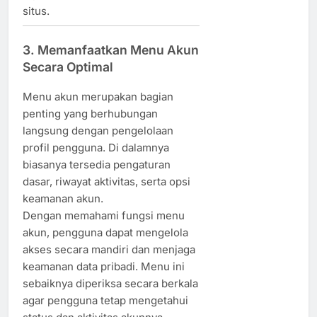
situs.
3. Memanfaatkan Menu Akun
Secara Optimal
Menu akun merupakan bagian
penting yang berhubungan
langsung dengan pengelolaan
profil pengguna. Di dalamnya
biasanya tersedia pengaturan
dasar, riwayat aktivitas, serta opsi
keamanan akun.
Dengan memahami fungsi menu
akun, pengguna dapat mengelola
akses secara mandiri dan menjaga
keamanan data pribadi. Menu ini
sebaiknya diperiksa secara berkala
agar pengguna tetap mengetahui