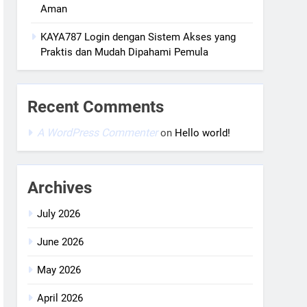
Aman
KAYA787 Login dengan Sistem Akses yang
Praktis dan Mudah Dipahami Pemula
Recent Comments
A WordPress Commenter
on
Hello world!
Archives
July 2026
June 2026
May 2026
April 2026