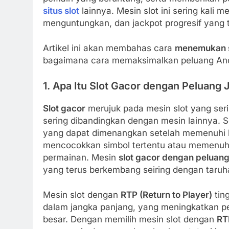
situs slot
lainnya. Mesin slot ini sering kali
menguntungkan, dan jackpot progresif yang 
Artikel ini akan membahas cara
menemukan s
bagaimana cara memaksimalkan peluang Anda
1.
Apa Itu Slot Gacor dengan Peluang 
Slot gacor
merujuk pada mesin slot yang se
sering dibandingkan dengan mesin lainnya. 
yang dapat dimenangkan setelah memenuhi ko
mencocokkan simbol tertentu atau memenuhi
permainan. Mesin
slot gacor dengan peluang
yang terus berkembang seiring dengan taruh
Mesin slot dengan
RTP (Return to Player)
tin
dalam jangka panjang, yang meningkatkan p
besar. Dengan memilih mesin slot dengan
RT