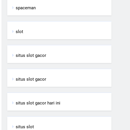
spaceman
slot
situs slot gacor
situs slot gacor
situs slot gacor hari ini
situs slot