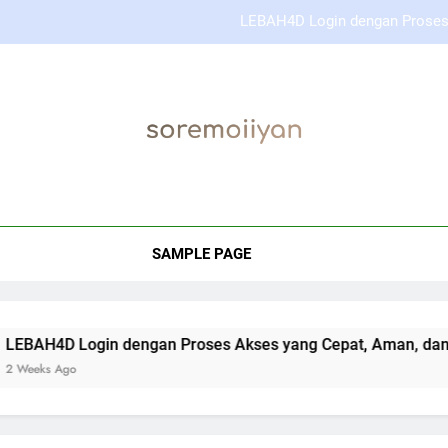
LEBAH4D Login dengan Proses 
Cara Mengatasi Notifikasi Error k
Cara Menonaktifkan Ekstensi yang Menggang
Cara Membersihkan Cache sebelum EDWINS
e Moi Iiyan
LEBAH4D Login dengan Proses 
roduk Kecantikan Alami Dari Sore Moi Iiyan. Bahan-Bahan Berk
Cara Mengatasi Notifikasi Error k
SAMPLE PAGE
Cara Menonaktifkan Ekstensi yang Menggang
in dengan Proses Akses yang Cepat, Aman, dan Terarah