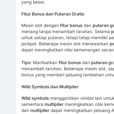
yang besar.
Fitur Bonus dan Putaran Gratis
Mesin slot dengan
fitur bonus
dan
putaran gr
menang tanpa menambah taruhan. Selama
p
untuk setiap putaran, tetapi tetap memiliki
jackpot. Beberapa mesin slot menawarkan
p
dapat meningkatkan nilai kemenangan secara 
Tips:
Manfaatkan
fitur bonus
dan
putaran gr
menambah taruhan. Beberapa mesin slot, se
bonus yang memberi peluang tambahan untu
Wild Symbols dan Multiplier
Wild symbols
menggantikan simbol lain un
sementara
multiplier
meningkatkan nilai kem
dan
multiplier
dapat meningkatkan peluang And