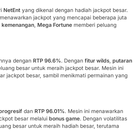
ri
NetEnt
yang dikenal dengan hadiah jackpot besar.
i menawarkan jackpot yang mencapai beberapa juta
 kemenangan
,
Mega Fortune
memberi peluang
ainnya dengan
RTP 96.6%
. Dengan
fitur wilds
,
putaran
eluang besar untuk meraih jackpot besar. Mesin ini
ar jackpot besar, sambil menikmati permainan yang
progresif
dan
RTP 96.01%
. Mesin ini menawarkan
ckpot besar melalui
bonus game
. Dengan volatilitas
ang besar untuk meraih hadiah besar, terutama