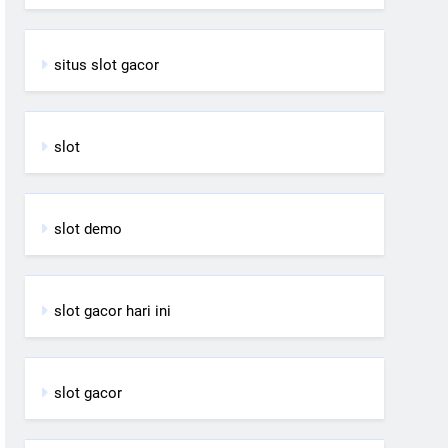
situs slot gacor
slot
slot demo
slot gacor hari ini
slot gacor