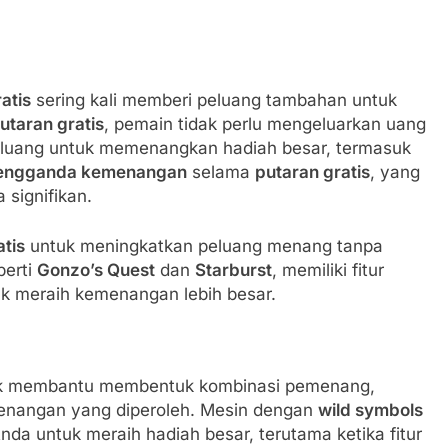
atis
sering kali memberi peluang tambahan untuk
utaran gratis
, pemain tidak perlu mengeluarkan uang
 peluang untuk memenangkan hadiah besar, termasuk
engganda kemenangan
selama
putaran gratis
, yang
signifikan.
atis
untuk meningkatkan peluang menang tanpa
perti
Gonzo’s Quest
dan
Starburst
, memiliki fitur
k meraih kemenangan lebih besar.
tuk membantu membentuk kombinasi pemenang,
enangan yang diperoleh. Mesin dengan
wild symbols
a untuk meraih hadiah besar, terutama ketika fitur