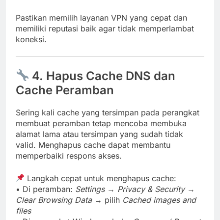
Pastikan memilih layanan VPN yang cepat dan
memiliki reputasi baik agar tidak memperlambat
koneksi.
4. Hapus Cache DNS dan
Cache Peramban
Sering kali cache yang tersimpan pada perangkat
membuat peramban tetap mencoba membuka
alamat lama atau tersimpan yang sudah tidak
valid. Menghapus cache dapat membantu
memperbaiki respons akses.
Langkah cepat untuk menghapus cache:
• Di peramban:
Settings
→
Privacy & Security
→
Clear Browsing Data
→ pilih
Cached images and
files