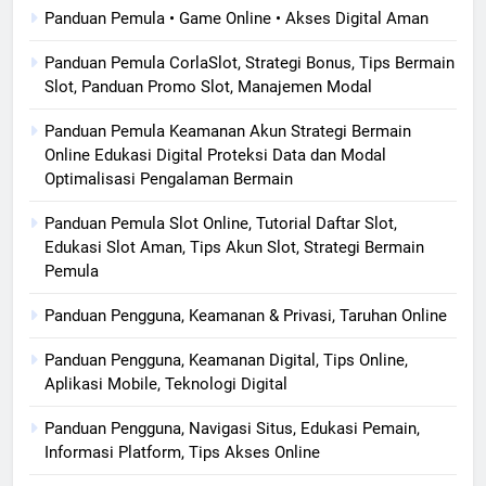
Panduan Pemula • Game Online • Akses Digital Aman
Panduan Pemula CorlaSlot, Strategi Bonus, Tips Bermain
Slot, Panduan Promo Slot, Manajemen Modal
Panduan Pemula Keamanan Akun Strategi Bermain
Online Edukasi Digital Proteksi Data dan Modal
Optimalisasi Pengalaman Bermain
Panduan Pemula Slot Online, Tutorial Daftar Slot,
Edukasi Slot Aman, Tips Akun Slot, Strategi Bermain
Pemula
Panduan Pengguna, Keamanan & Privasi, Taruhan Online
Panduan Pengguna, Keamanan Digital, Tips Online,
Aplikasi Mobile, Teknologi Digital
Panduan Pengguna, Navigasi Situs, Edukasi Pemain,
Informasi Platform, Tips Akses Online