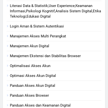
Literasi Data & Statistik,User Experience,Keamanan
Informasi,Psikologi Kognitif,Analisis Sistem Digital,Etika
Teknologi,Edukasi Digital
Login Aman & Sistem Autentikasi
Manajemen Akses Multi Perangkat
Manajemen Akun Digital
Manajemen Ekstensi dan Stabilitas Browser
Optimalisasi Akses Akun
Optimasi Akses Akun Digital
Panduan Akses Akun Digital
Panduan Akses Browser
Panduan Akses dan Keamanan Digital