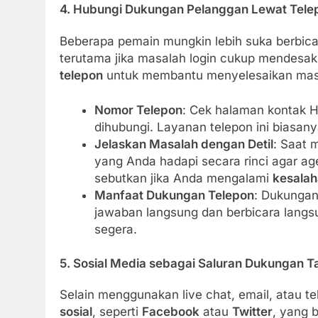
4.
Hubungi Dukungan Pelanggan Lewat Tele
Beberapa pemain mungkin lebih suka berbica
terutama jika masalah login cukup mendesa
telepon
untuk membantu menyelesaikan masa
Nomor Telepon
: Cek halaman kontak
dihubungi. Layanan telepon ini biasany
Jelaskan Masalah dengan Detil
: Saat 
yang Anda hadapi secara rinci agar a
sebutkan jika Anda mengalami
kesala
Manfaat Dukungan Telepon
: Dukunga
jawaban langsung dan berbicara langs
segera.
5.
Sosial Media sebagai Saluran Dukungan 
Selain menggunakan live chat, email, atau t
sosial
, seperti
Facebook
atau
Twitter
, yang 