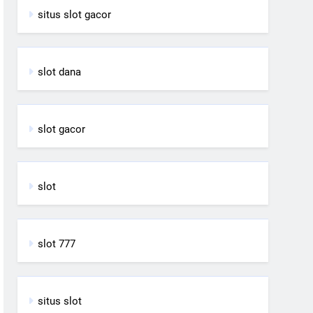
situs slot gacor
slot dana
slot gacor
slot
slot 777
situs slot