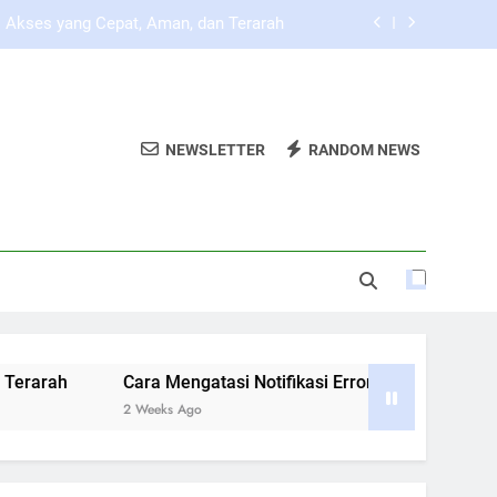
Akses yang Cepat, Aman, dan Terarah
etika Login KAYA787 secara Sistematis
gu Proses Login KAYA787 secara Aman
NEWSLETTER
RANDOM NEWS
LOT Login agar Halaman Lebih Stabil
Akses yang Cepat, Aman, dan Terarah
ualitas Untuk Perawatan Kulit Yang Sehat Dan Alami.
etika Login KAYA787 secara Sistematis
gu Proses Login KAYA787 secara Aman
Cara Mengatasi Notifikasi Error ketika Login KAYA787 seca
2 Weeks Ago