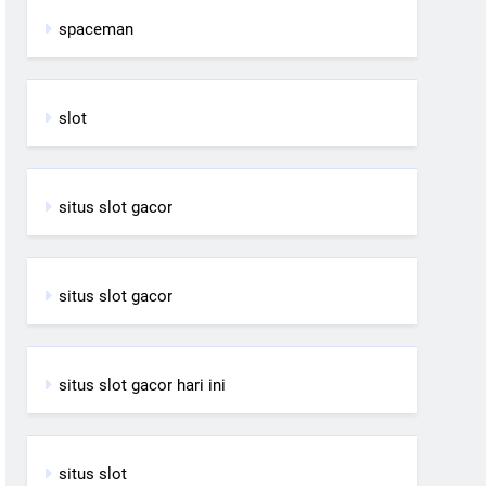
spaceman
slot
situs slot gacor
situs slot gacor
situs slot gacor hari ini
situs slot