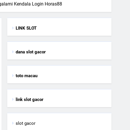
alami Kendala Login Horas88
LINK SLOT
dana slot gacor
toto macau
link slot gacor
slot gacor