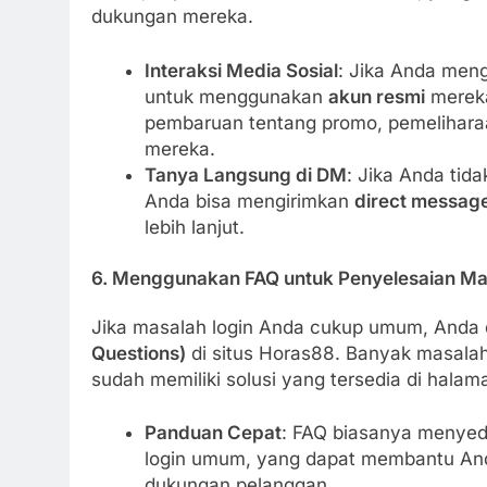
dukungan mereka.
Interaksi Media Sosial
: Jika Anda meng
untuk menggunakan
akun resmi
mereka
pembaruan tentang promo, pemeliharaan
mereka.
Tanya Langsung di DM
: Jika Anda tid
Anda bisa mengirimkan
direct messag
lebih lanjut.
6.
Menggunakan FAQ untuk Penyelesaian M
Jika masalah login Anda cukup umum, Anda
Questions)
di situs Horas88. Banyak masalah 
sudah memiliki solusi yang tersedia di halama
Panduan Cepat
: FAQ biasanya menyed
login umum, yang dapat membantu And
dukungan pelanggan.