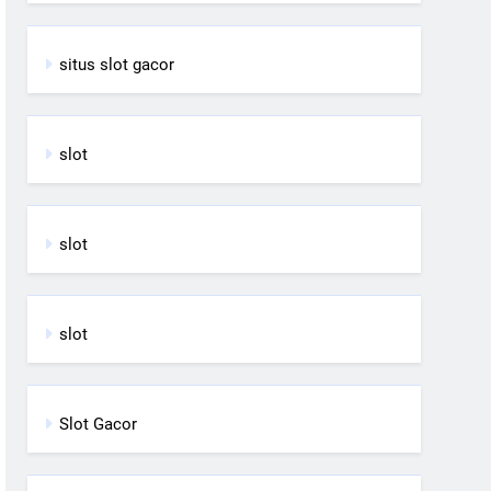
situs slot gacor
slot
slot
slot
Slot Gacor