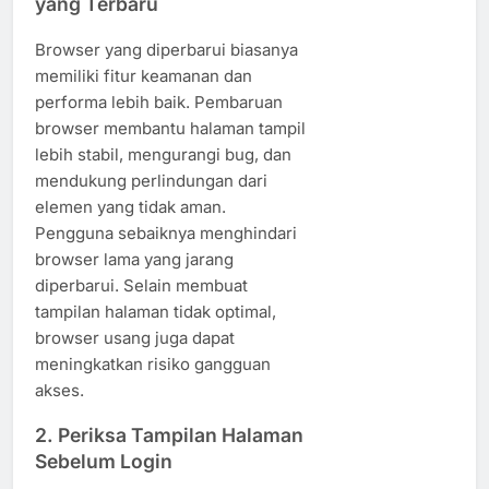
yang Terbaru
Browser yang diperbarui biasanya
memiliki fitur keamanan dan
performa lebih baik. Pembaruan
browser membantu halaman tampil
lebih stabil, mengurangi bug, dan
mendukung perlindungan dari
elemen yang tidak aman.
Pengguna sebaiknya menghindari
browser lama yang jarang
diperbarui. Selain membuat
tampilan halaman tidak optimal,
browser usang juga dapat
meningkatkan risiko gangguan
akses.
2. Periksa Tampilan Halaman
Sebelum Login