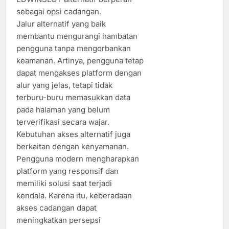
sebagai opsi cadangan.
Jalur alternatif yang baik
membantu mengurangi hambatan
pengguna tanpa mengorbankan
keamanan. Artinya, pengguna tetap
dapat mengakses platform dengan
alur yang jelas, tetapi tidak
terburu-buru memasukkan data
pada halaman yang belum
terverifikasi secara wajar.
Kebutuhan akses alternatif juga
berkaitan dengan kenyamanan.
Pengguna modern mengharapkan
platform yang responsif dan
memiliki solusi saat terjadi
kendala. Karena itu, keberadaan
akses cadangan dapat
meningkatkan persepsi