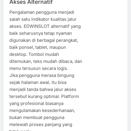
Akses Alternatif
Pengalaman pengguna menjadi
salah satu indikator kualitas jalur
akses. EDWINSLOT alternatif yang
baik seharusnya tetap nyaman
digunakan di berbagai perangkat,
baik ponsel, tablet, maupun
desktop. Tombol mudah
ditemukan, teks mudah dibaca, dan
menu tersusun secara logis.
Jika pengguna merasa bingung
sejak halaman awal, itu bisa
menjadi tanda bahwa jalur akses
tersebut kurang optimal. Platform
yang profesional biasanya
mengutamakan kesederhanaan,
bukan membuat pengguna
melewati proses panjang yang