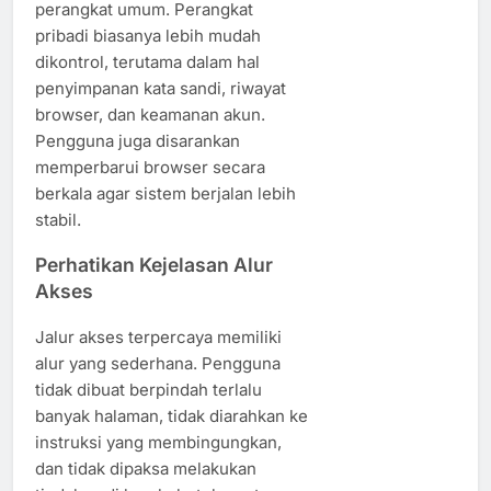
perangkat umum. Perangkat
pribadi biasanya lebih mudah
dikontrol, terutama dalam hal
penyimpanan kata sandi, riwayat
browser, dan keamanan akun.
Pengguna juga disarankan
memperbarui browser secara
berkala agar sistem berjalan lebih
stabil.
Perhatikan Kejelasan Alur
Akses
Jalur akses terpercaya memiliki
alur yang sederhana. Pengguna
tidak dibuat berpindah terlalu
banyak halaman, tidak diarahkan ke
instruksi yang membingungkan,
dan tidak dipaksa melakukan