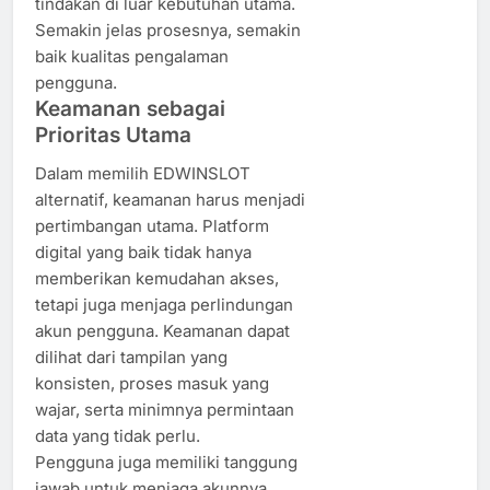
tindakan di luar kebutuhan utama.
Semakin jelas prosesnya, semakin
baik kualitas pengalaman
pengguna.
Keamanan sebagai
Prioritas Utama
Dalam memilih EDWINSLOT
alternatif, keamanan harus menjadi
pertimbangan utama. Platform
digital yang baik tidak hanya
memberikan kemudahan akses,
tetapi juga menjaga perlindungan
akun pengguna. Keamanan dapat
dilihat dari tampilan yang
konsisten, proses masuk yang
wajar, serta minimnya permintaan
data yang tidak perlu.
Pengguna juga memiliki tanggung
jawab untuk menjaga akunnya