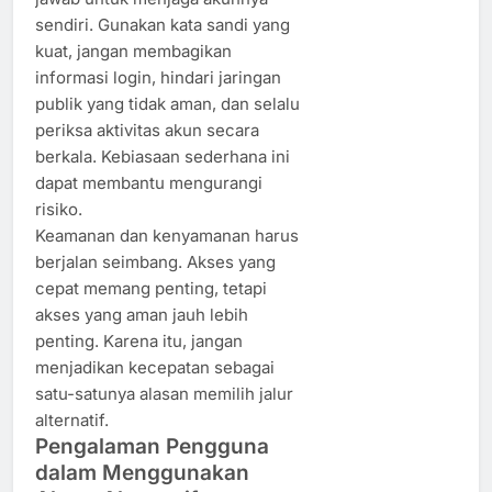
sendiri. Gunakan kata sandi yang
kuat, jangan membagikan
informasi login, hindari jaringan
publik yang tidak aman, dan selalu
periksa aktivitas akun secara
berkala. Kebiasaan sederhana ini
dapat membantu mengurangi
risiko.
Keamanan dan kenyamanan harus
berjalan seimbang. Akses yang
cepat memang penting, tetapi
akses yang aman jauh lebih
penting. Karena itu, jangan
menjadikan kecepatan sebagai
satu-satunya alasan memilih jalur
alternatif.
Pengalaman Pengguna
dalam Menggunakan