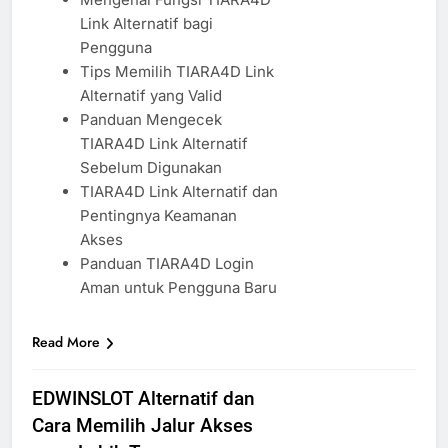
Link Alternatif bagi
Pengguna
Tips Memilih TIARA4D Link
Alternatif yang Valid
Panduan Mengecek
TIARA4D Link Alternatif
Sebelum Digunakan
TIARA4D Link Alternatif dan
Pentingnya Keamanan
Akses
Panduan TIARA4D Login
Aman untuk Pengguna Baru
Read More
EDWINSLOT Alternatif dan
Cara Memilih Jalur Akses