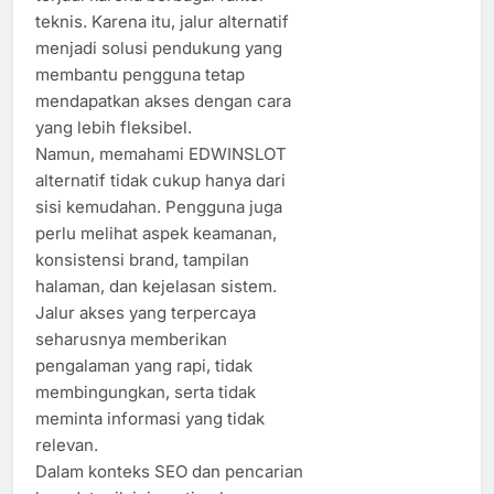
teknis. Karena itu, jalur alternatif
menjadi solusi pendukung yang
membantu pengguna tetap
mendapatkan akses dengan cara
yang lebih fleksibel.
Namun, memahami EDWINSLOT
alternatif tidak cukup hanya dari
sisi kemudahan. Pengguna juga
perlu melihat aspek keamanan,
konsistensi brand, tampilan
halaman, dan kejelasan sistem.
Jalur akses yang terpercaya
seharusnya memberikan
pengalaman yang rapi, tidak
membingungkan, serta tidak
meminta informasi yang tidak
relevan.
Dalam konteks SEO dan pencarian