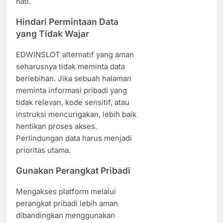
hati.
Hindari Permintaan Data
yang Tidak Wajar
EDWINSLOT alternatif yang aman
seharusnya tidak meminta data
berlebihan. Jika sebuah halaman
meminta informasi pribadi yang
tidak relevan, kode sensitif, atau
instruksi mencurigakan, lebih baik
hentikan proses akses.
Perlindungan data harus menjadi
prioritas utama.
Gunakan Perangkat Pribadi
Mengakses platform melalui
perangkat pribadi lebih aman
dibandingkan menggunakan