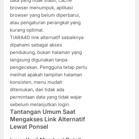
data yang tidak stabil, cache
browser menumpuk, aplikasi
browser yang belum diperbarui,
atau pengaturan perangkat yang
kurang optimal.
TIARA4D link alternatif sebaiknya
dipahami sebagai akses
pendukung, bukan halaman yang
langsung digunakan tanpa
pengecekan. Pengguna tetap perlu
melihat apakah tampilan halaman
konsisten, menu mudah
ditemukan, dan tidak ada
permintaan data yang tidak wajar
sebelum melanjutkan login.
Tantangan Umum Saat
Mengakses Link Alternatif
Lewat Ponsel