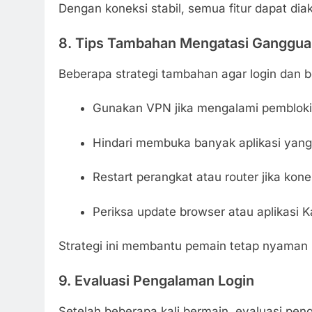
Dengan koneksi stabil, semua fitur dapat di
8. Tips Tambahan Mengatasi Gangguan
Beberapa strategi tambahan agar login dan b
Gunakan VPN jika mengalami pemblokira
Hindari membuka banyak aplikasi yan
Restart perangkat atau router jika kone
Periksa update browser atau aplikasi K
Strategi ini membantu pemain tetap nyaman me
9. Evaluasi Pengalaman Login
Setelah beberapa kali bermain, evaluasi pen