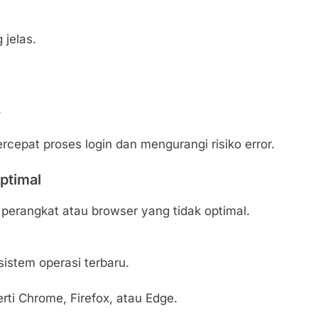
 jelas.
.
epat proses login dan mengurangi risiko error.
ptimal
 perangkat atau browser yang tidak optimal.
stem operasi terbaru.
rti Chrome, Firefox, atau Edge.