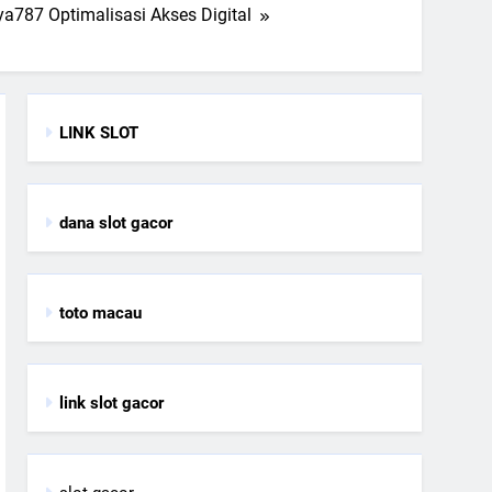
a787 Optimalisasi Akses Digital
LINK SLOT
dana slot gacor
toto macau
link slot gacor