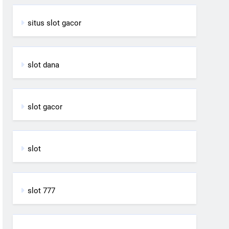
situs slot gacor
slot dana
slot gacor
slot
slot 777