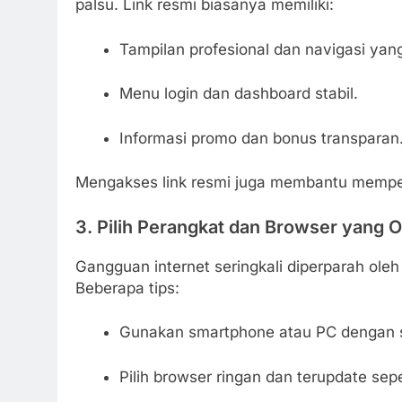
palsu. Link resmi biasanya memiliki:
Tampilan profesional dan navigasi yang
Menu login dan dashboard stabil.
Informasi promo dan bonus transparan
Mengakses link resmi juga membantu memperc
3. Pilih Perangkat dan Browser yang O
Gangguan internet seringkali diperparah oleh
Beberapa tips:
Gunakan smartphone atau PC dengan si
Pilih browser ringan dan terupdate sepe