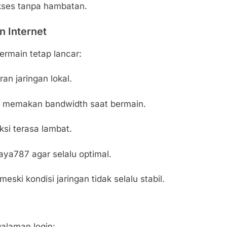
akses tanpa hambatan.
 Internet
ermain tetap lancar:
n jaringan lokal.
g memakan bandwidth saat bermain.
ksi terasa lambat.
aya787 agar selalu optimal.
ski kondisi jaringan tidak selalu stabil.
galaman login: