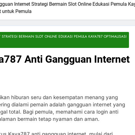
an Internet Strategi Bermain Slot Online Edukasi Pemula Kay
et untuk Pemula
TRATEGI BERMAIN SLOT ONLINE EDUKASI PEMULA KAYA787 OPTIMALISASI
ya787 Anti Gangguan Internet
erikan hiburan seru dan kesempatan menang yang
ring dialami pemain adalah gangguan internet yang
gal total. Bagi pemula, memahami cara login anti
galaman bermain tetap nyaman dan aman.
situs Kaya787 anti gangguan internet, mulai dari