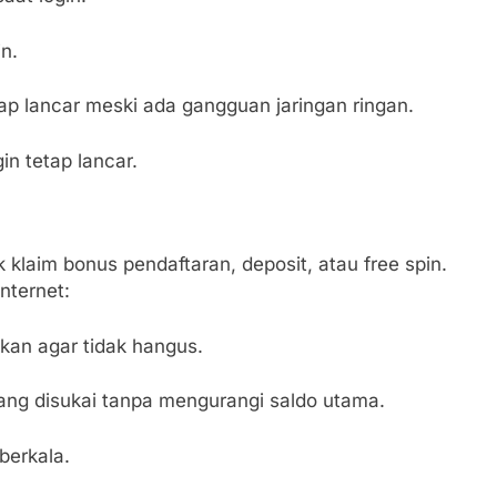
n.
 lancar meski ada gangguan jaringan ringan.
gin tetap lancar.
 klaim bonus pendaftaran, deposit, atau free spin.
nternet:
kan agar tidak hangus.
ng disukai tanpa mengurangi saldo utama.
berkala.