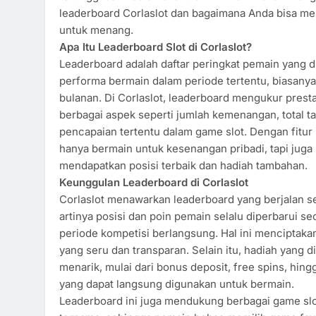
leaderboard Corlaslot dan bagaimana Anda bisa m
untuk menang.
Apa Itu Leaderboard Slot di Corlaslot?
Leaderboard adalah daftar peringkat pemain yang 
performa bermain dalam periode tertentu, biasany
bulanan. Di Corlaslot, leaderboard mengukur presta
berbagai aspek seperti jumlah kemenangan, total ta
pencapaian tertentu dalam game slot. Dengan fitur i
hanya bermain untuk kesenangan pribadi, tapi juga
mendapatkan posisi terbaik dan hadiah tambahan.
Keunggulan Leaderboard di Corlaslot
Corlaslot menawarkan leaderboard yang berjalan se
artinya posisi dan poin pemain selalu diperbarui s
periode kompetisi berlangsung. Hal ini menciptakan
yang seru dan transparan. Selain itu, hadiah yang 
menarik, mulai dari bonus deposit, free spins, hing
yang dapat langsung digunakan untuk bermain.
Leaderboard ini juga mendukung berbagai game slot