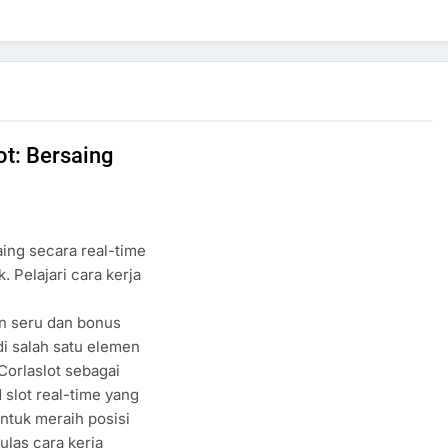
ot: Bersaing
aing secara real-time
 Pelajari cara kerja
an seru dan bonus
di salah satu elemen
orlaslot sebagai
 slot real-time yang
tuk meraih posisi
ulas cara kerja