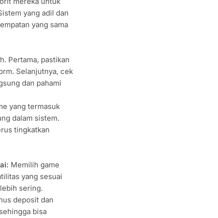
orit mereka untuk
istem yang adil dan
sempatan yang sama
h. Pertama, pastikan
form. Selanjutnya, cek
ngsung dan pahami
ame yang termasuk
ung dalam sistem.
erus tingkatkan
ai:
Memilih game
tilitas yang sesuai
ebih sering.
us deposit dan
sehingga bisa