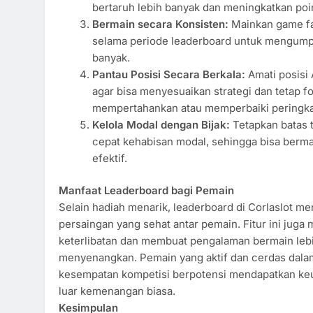
bertaruh lebih banyak dan meningkatkan poi
Bermain secara Konsisten:
Mainkan game fav
selama periode leaderboard untuk mengumpu
banyak.
Pantau Posisi Secara Berkala:
Amati posisi
agar bisa menyesuaikan strategi dan tetap f
mempertahankan atau memperbaiki peringka
Kelola Modal dengan Bijak:
Tetapkan batas t
cepat kehabisan modal, sehingga bisa berma
efektif.
Manfaat Leaderboard bagi Pemain
Selain hadiah menarik, leaderboard di Corlaslot 
persaingan yang sehat antar pemain. Fitur ini juga
keterlibatan dan membuat pengalaman bermain leb
menyenangkan. Pemain yang aktif dan cerdas dal
kesempatan kompetisi berpotensi mendapatkan ke
luar kemenangan biasa.
Kesimpulan