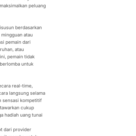
emaksimalkan peluang
disusun berdasarkan
a mingguan atau
si pemain dari
ruhan, atau
ni, pemain tidak
 berlomba untuk
cara real-time,
ecara langsung selama
 sensasi kompetitif
ditawarkan cukup
ga hadiah uang tunai
 dari provider