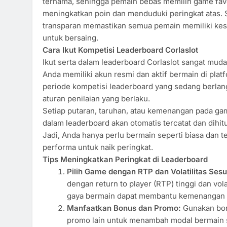
ternama, sehingga pemain bebas memilih game fav
meningkatkan poin dan menduduki peringkat atas. S
transparan memastikan semua pemain memiliki ke
untuk bersaing.
Cara Ikut Kompetisi Leaderboard Corlaslot
Ikut serta dalam leaderboard Corlaslot sangat muda
Anda memiliki akun resmi dan aktif bermain di plat
periode kompetisi leaderboard yang sedang berla
aturan penilaian yang berlaku.
Setiap putaran, taruhan, atau kemenangan pada g
dalam leaderboard akan otomatis tercatat dan dihit
Jadi, Anda hanya perlu bermain seperti biasa dan t
performa untuk naik peringkat.
Tips Meningkatkan Peringkat di Leaderboard
Pilih Game dengan RTP dan Volatilitas Sesu
dengan return to player (RTP) tinggi dan vola
gaya bermain dapat membantu kemenangan l
Manfaatkan Bonus dan Promo:
Gunakan bon
promo lain untuk menambah modal bermain 