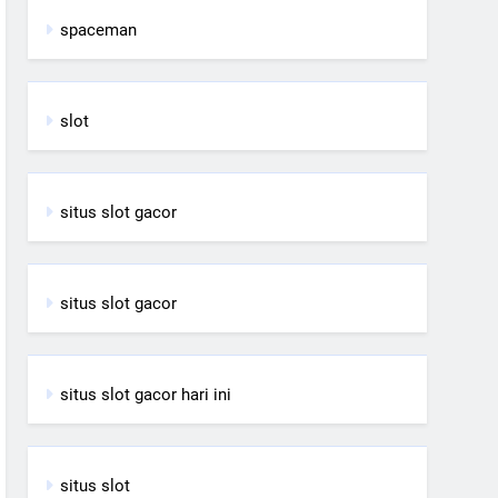
spaceman
slot
situs slot gacor
situs slot gacor
situs slot gacor hari ini
situs slot