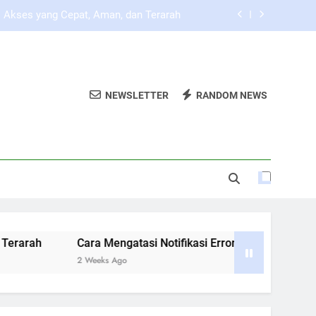
Akses yang Cepat, Aman, dan Terarah
etika Login KAYA787 secara Sistematis
gu Proses Login KAYA787 secara Aman
NEWSLETTER
RANDOM NEWS
LOT Login agar Halaman Lebih Stabil
Akses yang Cepat, Aman, dan Terarah
ualitas Untuk Perawatan Kulit Yang Sehat Dan Alami.
etika Login KAYA787 secara Sistematis
gu Proses Login KAYA787 secara Aman
Cara Mengatasi Notifikasi Error ketika Login KAYA787 s
2 Weeks Ago