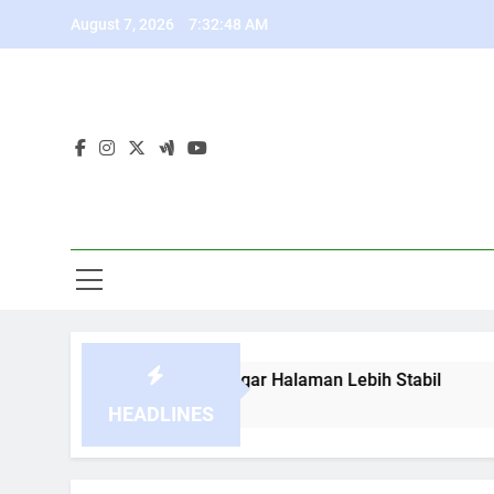
Skip
August 7, 2026
7:32:49 AM
to
content
Sor
Dapatkan P
 EDWINSLOT Login agar Halaman Lebih Stabil
LEBAH4D
2 Weeks A
HEADLINES