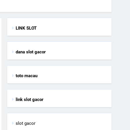
LINK SLOT
dana slot gacor
toto macau
link slot gacor
slot gacor