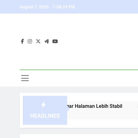
Skip
August 7, 2026
1:58:25 PM
to
content
Sor
Dapatkan P
INSLOT Login agar Halaman Lebih Stabil
LEBAH4D Log
2 Weeks Ago
HEADLINES