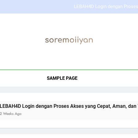
LEBAH4D Login dengan Proses 
Cara Mengatasi Notifikasi Error k
Cara Menonaktifkan Ekstensi yang Menggang
Cara Membersihkan Cache sebelum EDWINS
e Moi Iiyan
LEBAH4D Login dengan Proses 
roduk Kecantikan Alami Dari Sore Moi Iiyan. Bahan-Bahan Berk
Cara Mengatasi Notifikasi Error k
SAMPLE PAGE
Cara Menonaktifkan Ekstensi yang Menggang
in dengan Proses Akses yang Cepat, Aman, dan Terarah