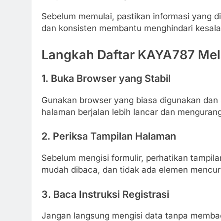
Sebelum memulai, pastikan informasi yang di
dan konsisten membantu menghindari kesalah
Langkah Daftar KAYA787 Mel
1. Buka Browser yang Stabil
Gunakan browser yang biasa digunakan dan 
halaman berjalan lebih lancar dan mengurang
2. Periksa Tampilan Halaman
Sebelum mengisi formulir, perhatikan tampila
mudah dibaca, dan tidak ada elemen mencuri
3. Baca Instruksi Registrasi
Jangan langsung mengisi data tanpa membac