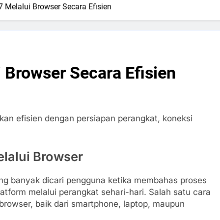
 Melalui Browser Secara Efisien
 Browser Secara Efisien
kan efisien dengan persiapan perangkat, koneksi
lalui Browser
ang banyak dicari pengguna ketika membahas proses
latform melalui perangkat sehari-hari. Salah satu cara
browser, baik dari smartphone, laptop, maupun