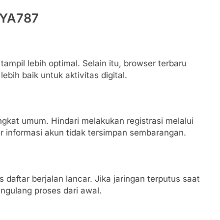
AYA787
pil lebih optimal. Selain itu, browser terbaru
ih baik untuk aktivitas digital.
ngkat umum. Hindari melakukan registrasi melalui
r informasi akun tidak tersimpan sembarangan.
daftar berjalan lancar. Jika jaringan terputus saat
ngulang proses dari awal.