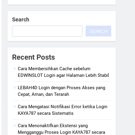
Search
SEARCH
Recent Posts
Cara Membersihkan Cache sebelum
EDWINSLOT Login agar Halaman Lebih Stabil
LEBAH4D Login dengan Proses Akses yang
Cepat, Aman, dan Terarah
Cara Mengatasi Notifikasi Error ketika Login
KAYA787 secara Sistematis
Cara Menonaktifkan Ekstensi yang
Mengganggu Proses Login KAYA787 secara