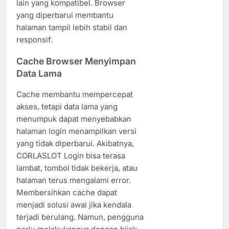
lain yang kompatibel. Browser
yang diperbarui membantu
halaman tampil lebih stabil dan
responsif.
Cache Browser Menyimpan
Data Lama
Cache membantu mempercepat
akses, tetapi data lama yang
menumpuk dapat menyebabkan
halaman login menampilkan versi
yang tidak diperbarui. Akibatnya,
CORLASLOT Login bisa terasa
lambat, tombol tidak bekerja, atau
halaman terus mengalami error.
Membersihkan cache dapat
menjadi solusi awal jika kendala
terjadi berulang. Namun, pengguna