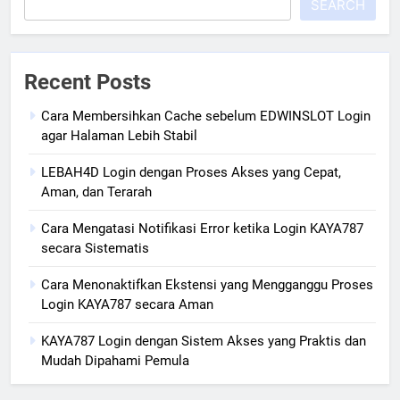
SEARCH
Recent Posts
Cara Membersihkan Cache sebelum EDWINSLOT Login
agar Halaman Lebih Stabil
LEBAH4D Login dengan Proses Akses yang Cepat,
Aman, dan Terarah
Cara Mengatasi Notifikasi Error ketika Login KAYA787
secara Sistematis
Cara Menonaktifkan Ekstensi yang Mengganggu Proses
Login KAYA787 secara Aman
KAYA787 Login dengan Sistem Akses yang Praktis dan
Mudah Dipahami Pemula