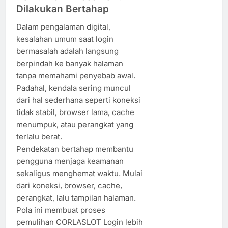
Dilakukan Bertahap
Dalam pengalaman digital,
kesalahan umum saat login
bermasalah adalah langsung
berpindah ke banyak halaman
tanpa memahami penyebab awal.
Padahal, kendala sering muncul
dari hal sederhana seperti koneksi
tidak stabil, browser lama, cache
menumpuk, atau perangkat yang
terlalu berat.
Pendekatan bertahap membantu
pengguna menjaga keamanan
sekaligus menghemat waktu. Mulai
dari koneksi, browser, cache,
perangkat, lalu tampilan halaman.
Pola ini membuat proses
pemulihan CORLASLOT Login lebih