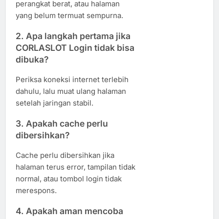
perangkat berat, atau halaman
yang belum termuat sempurna.
2. Apa langkah pertama jika
CORLASLOT Login tidak bisa
dibuka?
Periksa koneksi internet terlebih
dahulu, lalu muat ulang halaman
setelah jaringan stabil.
3. Apakah cache perlu
dibersihkan?
Cache perlu dibersihkan jika
halaman terus error, tampilan tidak
normal, atau tombol login tidak
merespons.
4. Apakah aman mencoba