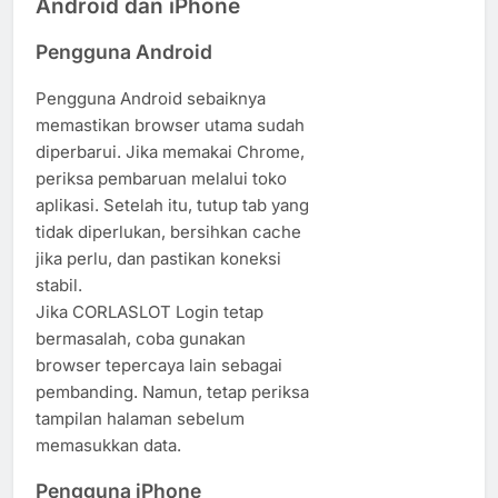
Android dan iPhone
Pengguna Android
Pengguna Android sebaiknya
memastikan browser utama sudah
diperbarui. Jika memakai Chrome,
periksa pembaruan melalui toko
aplikasi. Setelah itu, tutup tab yang
tidak diperlukan, bersihkan cache
jika perlu, dan pastikan koneksi
stabil.
Jika CORLASLOT Login tetap
bermasalah, coba gunakan
browser tepercaya lain sebagai
pembanding. Namun, tetap periksa
tampilan halaman sebelum
memasukkan data.
Pengguna iPhone