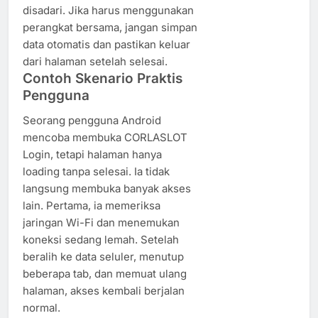
disadari. Jika harus menggunakan
perangkat bersama, jangan simpan
data otomatis dan pastikan keluar
dari halaman setelah selesai.
Contoh Skenario Praktis
Pengguna
Seorang pengguna Android
mencoba membuka CORLASLOT
Login, tetapi halaman hanya
loading tanpa selesai. Ia tidak
langsung membuka banyak akses
lain. Pertama, ia memeriksa
jaringan Wi-Fi dan menemukan
koneksi sedang lemah. Setelah
beralih ke data seluler, menutup
beberapa tab, dan memuat ulang
halaman, akses kembali berjalan
normal.