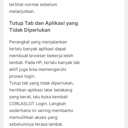
terlihat normal sebelum
melanjutkan.
Tutup Tab dan Aplikasi yang
Tidak Diperlukan
Perangkat yang menjalankan
terlalu banyak aplikasi dapat
membuat browser bekerja lebih
lambat. Pada HP, terlalu banyak tab
aktif juga bisa memengaruhi
proses login.
Tutup tab yang tidak diperlukan,
hentikan aplikasi latar belakang
yang berat, lalu buka kembali
CORLASLOT Login. Langkah
sederhana ini sering membantu
memulihkan akses yang
sebelumnya terasa lambat.