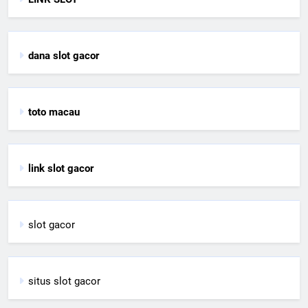
dana slot gacor
toto macau
link slot gacor
slot gacor
situs slot gacor