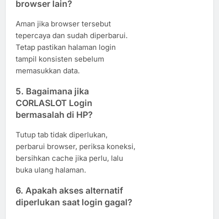
browser lain?
Aman jika browser tersebut
tepercaya dan sudah diperbarui.
Tetap pastikan halaman login
tampil konsisten sebelum
memasukkan data.
5. Bagaimana jika
CORLASLOT Login
bermasalah di HP?
Tutup tab tidak diperlukan,
perbarui browser, periksa koneksi,
bersihkan cache jika perlu, lalu
buka ulang halaman.
6. Apakah akses alternatif
diperlukan saat login gagal?