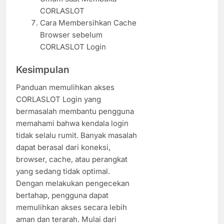
CORLASLOT
Cara Membersihkan Cache
Browser sebelum
CORLASLOT Login
Kesimpulan
Panduan memulihkan akses
CORLASLOT Login yang
bermasalah membantu pengguna
memahami bahwa kendala login
tidak selalu rumit. Banyak masalah
dapat berasal dari koneksi,
browser, cache, atau perangkat
yang sedang tidak optimal.
Dengan melakukan pengecekan
bertahap, pengguna dapat
memulihkan akses secara lebih
aman dan terarah. Mulai dari