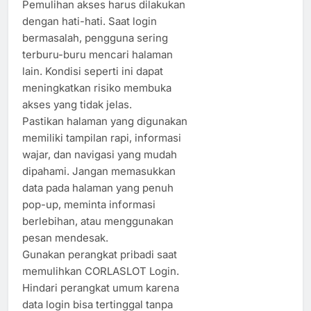
Pemulihan akses harus dilakukan
dengan hati-hati. Saat login
bermasalah, pengguna sering
terburu-buru mencari halaman
lain. Kondisi seperti ini dapat
meningkatkan risiko membuka
akses yang tidak jelas.
Pastikan halaman yang digunakan
memiliki tampilan rapi, informasi
wajar, dan navigasi yang mudah
dipahami. Jangan memasukkan
data pada halaman yang penuh
pop-up, meminta informasi
berlebihan, atau menggunakan
pesan mendesak.
Gunakan perangkat pribadi saat
memulihkan CORLASLOT Login.
Hindari perangkat umum karena
data login bisa tertinggal tanpa