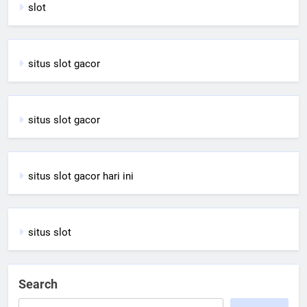
slot
situs slot gacor
situs slot gacor
situs slot gacor hari ini
situs slot
Search