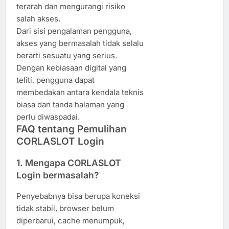
terarah dan mengurangi risiko
salah akses.
Dari sisi pengalaman pengguna,
akses yang bermasalah tidak selalu
berarti sesuatu yang serius.
Dengan kebiasaan digital yang
teliti, pengguna dapat
membedakan antara kendala teknis
biasa dan tanda halaman yang
perlu diwaspadai.
FAQ tentang Pemulihan
CORLASLOT Login
1. Mengapa CORLASLOT
Login bermasalah?
Penyebabnya bisa berupa koneksi
tidak stabil, browser belum
diperbarui, cache menumpuk,