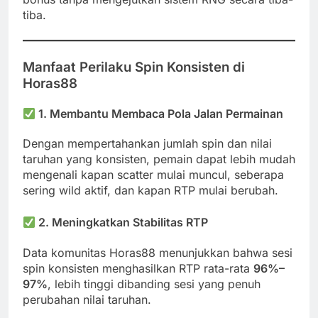
tiba.
Manfaat Perilaku Spin Konsisten di
Horas88
1. Membantu Membaca Pola Jalan Permainan
Dengan mempertahankan jumlah spin dan nilai
taruhan yang konsisten, pemain dapat lebih mudah
mengenali kapan scatter mulai muncul, seberapa
sering wild aktif, dan kapan RTP mulai berubah.
2. Meningkatkan Stabilitas RTP
Data komunitas Horas88 menunjukkan bahwa sesi
spin konsisten menghasilkan RTP rata-rata
96%–
97%
, lebih tinggi dibanding sesi yang penuh
perubahan nilai taruhan.