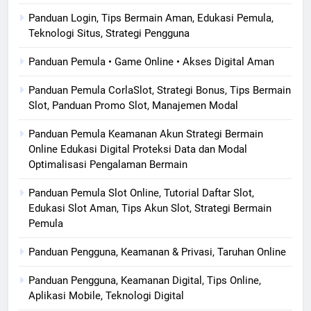
Panduan Login, Tips Bermain Aman, Edukasi Pemula,
Teknologi Situs, Strategi Pengguna
Panduan Pemula • Game Online • Akses Digital Aman
Panduan Pemula CorlaSlot, Strategi Bonus, Tips Bermain
Slot, Panduan Promo Slot, Manajemen Modal
Panduan Pemula Keamanan Akun Strategi Bermain
Online Edukasi Digital Proteksi Data dan Modal
Optimalisasi Pengalaman Bermain
Panduan Pemula Slot Online, Tutorial Daftar Slot,
Edukasi Slot Aman, Tips Akun Slot, Strategi Bermain
Pemula
Panduan Pengguna, Keamanan & Privasi, Taruhan Online
Panduan Pengguna, Keamanan Digital, Tips Online,
Aplikasi Mobile, Teknologi Digital