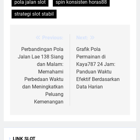
pola jalan slot
spin konsisten horas88
strategi slot stabil
Previous:
Next:
Post
navigation
Perbandingan Pola
Grafik Pola
Jalan Lae 138 Siang
Permainan di
dan Malam:
Kaya787 24 Jam:
Memahami
Panduan Waktu
Perbedaan Waktu
Efektif Berdasarkan
dan Meningkatkan
Data Harian
Peluang
Kemenangan
LINK SLOT