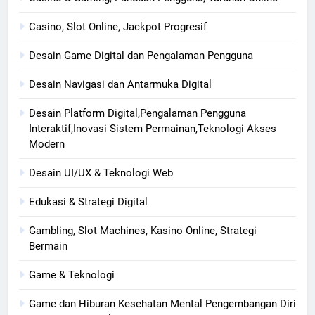
Casino, Slot Online, Jackpot Progresif
Desain Game Digital dan Pengalaman Pengguna
Desain Navigasi dan Antarmuka Digital
Desain Platform Digital,Pengalaman Pengguna
Interaktif,Inovasi Sistem Permainan,Teknologi Akses
Modern
Desain UI/UX & Teknologi Web
Edukasi & Strategi Digital
Gambling, Slot Machines, Kasino Online, Strategi
Bermain
Game & Teknologi
Game dan Hiburan Kesehatan Mental Pengembangan Diri