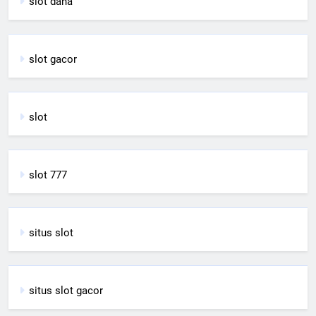
slot dana
slot gacor
slot
slot 777
situs slot
situs slot gacor