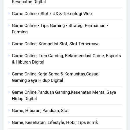
Kesehatan Digital
Game Online / Slot / UX & Teknologi Web
Game Online • Tips Gaming • Strategi Permainan •
Farming
Game Online, Kompetisi Slot, Slot Terpercaya
Game Online, Tren Gaming, Rekomendasi Game, Esports
& Hiburan Digital
Game Online,Kerja Sama & Komunitas,Casual
Gaming,Gaya Hidup Digital
Game Online,Panduan Gaming,Kesehatan Mental,Gaya
Hidup Digital
Game, Hiburan, Panduan, Slot
Game, Kesehatan, Lifestyle, Hobi, Tips & Trik