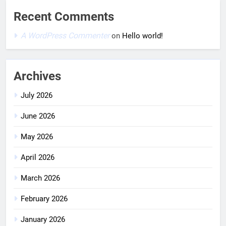
Recent Comments
A WordPress Commenter
on
Hello world!
Archives
July 2026
June 2026
May 2026
April 2026
March 2026
February 2026
January 2026