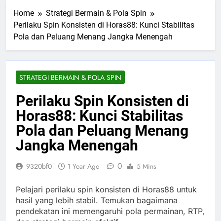
Home
Strategi Bermain & Pola Spin
Perilaku Spin Konsisten di Horas88: Kunci Stabilitas
Pola dan Peluang Menang Jangka Menengah
STRATEGI BERMAIN & POLA SPIN
Perilaku Spin Konsisten di
Horas88: Kunci Stabilitas
Pola dan Peluang Menang
Jangka Menengah
0
9320bf0
1 Year Ago
5 Mins
Pelajari perilaku spin konsisten di Horas88 untuk
hasil yang lebih stabil. Temukan bagaimana
pendekatan ini memengaruhi pola permainan, RTP,