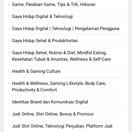
Game, Panduan Game, Tips & Trik, Hiburan
Gaya Hidup Digital & Teknologi
Gaya Hidup Digital | Teknologi | Pengalaman Pengguna
Gaya Hidup Sehat & Produktivitas
Gaya Hidup Sehat, Nutrisi & Diet, Mindful Eating,
Kesehatan Tubuh & Imunitas, Wellness & Self-Care
Health & Gaming Culture
Health & Wellness, Gaming Lifestyle, Body Care,
Productivity & Comfort
Identitas Brand dan Komunikasi Digital
Judi Online, Slot Online, Bonus & Promosi
Judi Slot Online, Teknologi Perjudian, Platform Judi