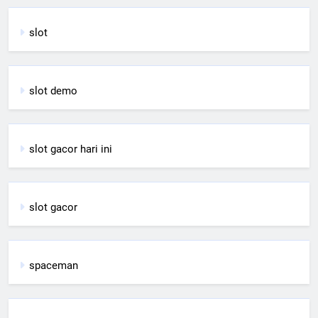
slot
slot demo
slot gacor hari ini
slot gacor
spaceman