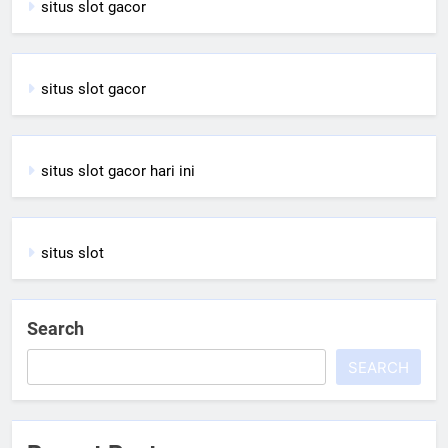
situs slot gacor
situs slot gacor
situs slot gacor hari ini
situs slot
Search
SEARCH