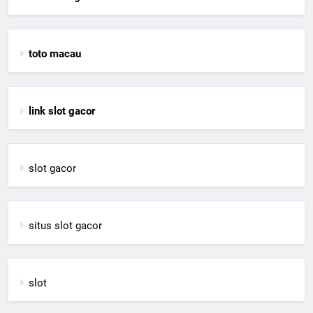
toto macau
link slot gacor
slot gacor
situs slot gacor
slot