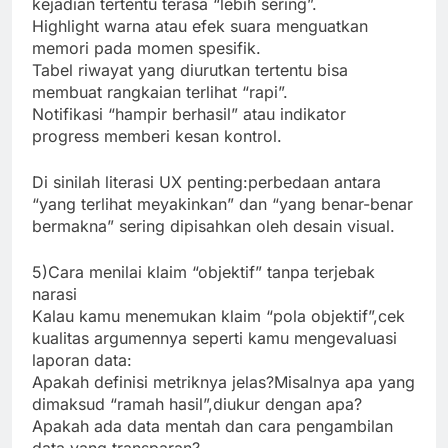
kejadian tertentu terasa “lebih sering”.
Highlight warna atau efek suara menguatkan
memori pada momen spesifik.
Tabel riwayat yang diurutkan tertentu bisa
membuat rangkaian terlihat “rapi”.
Notifikasi “hampir berhasil” atau indikator
progress memberi kesan kontrol.
Di sinilah literasi UX penting:perbedaan antara
“yang terlihat meyakinkan” dan “yang benar-benar
bermakna” sering dipisahkan oleh desain visual.
5)Cara menilai klaim “objektif” tanpa terjebak
narasi
Kalau kamu menemukan klaim “pola objektif”,cek
kualitas argumennya seperti kamu mengevaluasi
laporan data:
Apakah definisi metriknya jelas?Misalnya apa yang
dimaksud “ramah hasil”,diukur dengan apa?
Apakah ada data mentah dan cara pengambilan