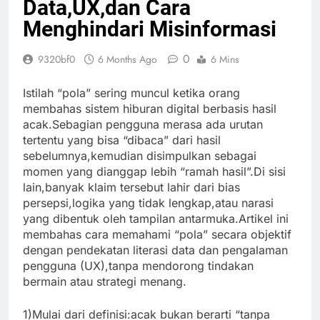
Data,UX,dan Cara
Menghindari Misinformasi
0
9320bf0
6 Months Ago
6 Mins
Istilah “pola” sering muncul ketika orang
membahas sistem hiburan digital berbasis hasil
acak.Sebagian pengguna merasa ada urutan
tertentu yang bisa “dibaca” dari hasil
sebelumnya,kemudian disimpulkan sebagai
momen yang dianggap lebih “ramah hasil”.Di sisi
lain,banyak klaim tersebut lahir dari bias
persepsi,logika yang tidak lengkap,atau narasi
yang dibentuk oleh tampilan antarmuka.Artikel ini
membahas cara memahami “pola” secara objektif
dengan pendekatan literasi data dan pengalaman
pengguna (UX),tanpa mendorong tindakan
bermain atau strategi menang.
1)Mulai dari definisi:acak bukan berarti “tanpa