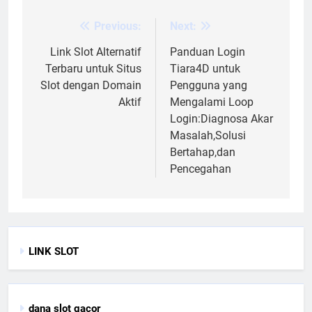
Previous:
Next:
Post
navigation
Link Slot Alternatif
Panduan Login
Terbaru untuk Situs
Tiara4D untuk
Slot dengan Domain
Pengguna yang
Aktif
Mengalami Loop
Login:Diagnosa Akar
Masalah,Solusi
Bertahap,dan
Pencegahan
LINK SLOT
dana slot gacor