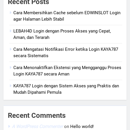
Recent Posts
Cara Membersihkan Cache sebelum EDWINSLOT Login
agar Halaman Lebih Stabil
LEBAH4D Login dengan Proses Akses yang Cepat,
Aman, dan Terarah
Cara Mengatasi Notifikasi Error ketika Login KAYA787
secara Sistematis
Cara Menonaktifkan Ekstensi yang Mengganggu Proses
Login KAYA787 secara Aman
KAYA787 Login dengan Sistem Akses yang Praktis dan
Mudah Dipahami Pemula
Recent Comments
A WordPress Commenter
on
Hello world!