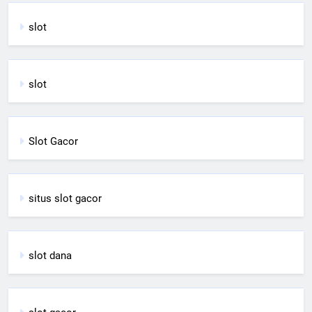
slot
slot
Slot Gacor
situs slot gacor
slot dana