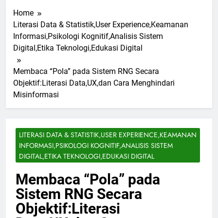
Home
Literasi Data & Statistik,User Experience,Keamanan
Informasi,Psikologi Kognitif,Analisis Sistem
Digital,Etika Teknologi,Edukasi Digital
Membaca “Pola” pada Sistem RNG Secara
Objektif:Literasi Data,UX,dan Cara Menghindari
Misinformasi
LITERASI DATA & STATISTIK,USER EXPERIENCE,KEAMANAN
INFORMASI,PSIKOLOGI KOGNITIF,ANALISIS SISTEM
DIGITAL,ETIKA TEKNOLOGI,EDUKASI DIGITAL
Membaca “Pola” pada
Sistem RNG Secara
Objektif:Literasi