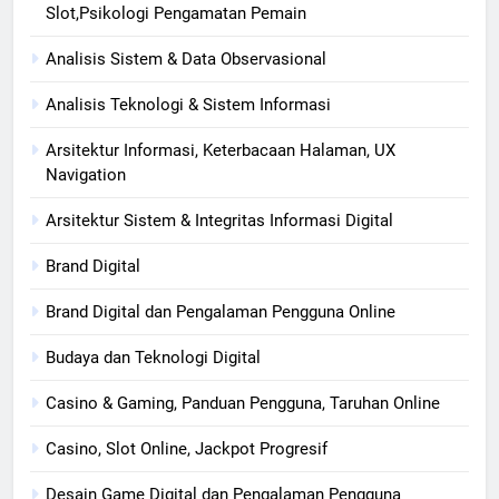
Slot,Psikologi Pengamatan Pemain
Analisis Sistem & Data Observasional
Analisis Teknologi & Sistem Informasi
Arsitektur Informasi, Keterbacaan Halaman, UX
Navigation
Arsitektur Sistem & Integritas Informasi Digital
Brand Digital
Brand Digital dan Pengalaman Pengguna Online
Budaya dan Teknologi Digital
Casino & Gaming, Panduan Pengguna, Taruhan Online
Casino, Slot Online, Jackpot Progresif
Desain Game Digital dan Pengalaman Pengguna