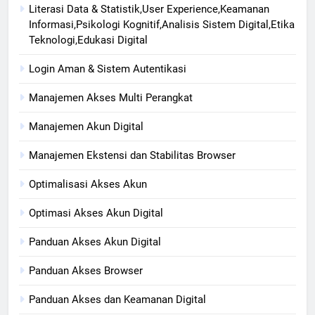
Literasi Data & Statistik,User Experience,Keamanan
Informasi,Psikologi Kognitif,Analisis Sistem Digital,Etika
Teknologi,Edukasi Digital
Login Aman & Sistem Autentikasi
Manajemen Akses Multi Perangkat
Manajemen Akun Digital
Manajemen Ekstensi dan Stabilitas Browser
Optimalisasi Akses Akun
Optimasi Akses Akun Digital
Panduan Akses Akun Digital
Panduan Akses Browser
Panduan Akses dan Keamanan Digital