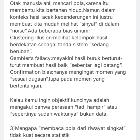
Otak manusia ahli mencari pola,karena itu
membantu kita bertahan hidup.Namun dalam
konteks hasil acak,kecenderungan ini justru
membuat kita mudah melihat “sinyal” di dalam
“noise”.Ada beberapa bias umum:
Clustering illusion:melihat kelompok hasil
berdekatan sebagai tanda sistem “sedang
berubah”.
Gambler’s fallacy:meyakini hasil buruk berturut-
turut membuat hasil baik “sebentar lagi datang”.
Confirmation bias:hanya mengingat momen yang
“sesuai dugaan”,lupa pada momen yang
bertentangan.
Kalau kamu ingin objektif,kuncinya adalah
mengakui bahwa perasaan “tadi hampir” atau
“sepertinya sudah waktunya” bukan data.
3)Mengapa “membaca pola dari riwayat singkat”
tidak kuat secara statistik