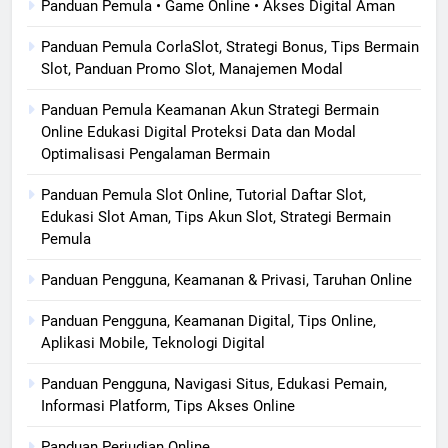
Panduan Pemula • Game Online • Akses Digital Aman
Panduan Pemula CorlaSlot, Strategi Bonus, Tips Bermain
Slot, Panduan Promo Slot, Manajemen Modal
Panduan Pemula Keamanan Akun Strategi Bermain
Online Edukasi Digital Proteksi Data dan Modal
Optimalisasi Pengalaman Bermain
Panduan Pemula Slot Online, Tutorial Daftar Slot,
Edukasi Slot Aman, Tips Akun Slot, Strategi Bermain
Pemula
Panduan Pengguna, Keamanan & Privasi, Taruhan Online
Panduan Pengguna, Keamanan Digital, Tips Online,
Aplikasi Mobile, Teknologi Digital
Panduan Pengguna, Navigasi Situs, Edukasi Pemain,
Informasi Platform, Tips Akses Online
Panduan Perjudian Online