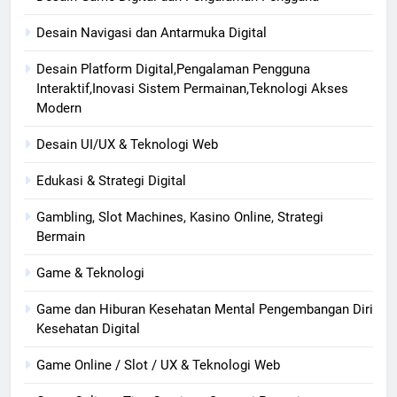
Desain Navigasi dan Antarmuka Digital
Desain Platform Digital,Pengalaman Pengguna
Interaktif,Inovasi Sistem Permainan,Teknologi Akses
Modern
Desain UI/UX & Teknologi Web
Edukasi & Strategi Digital
Gambling, Slot Machines, Kasino Online, Strategi
Bermain
Game & Teknologi
Game dan Hiburan Kesehatan Mental Pengembangan Diri
Kesehatan Digital
Game Online / Slot / UX & Teknologi Web