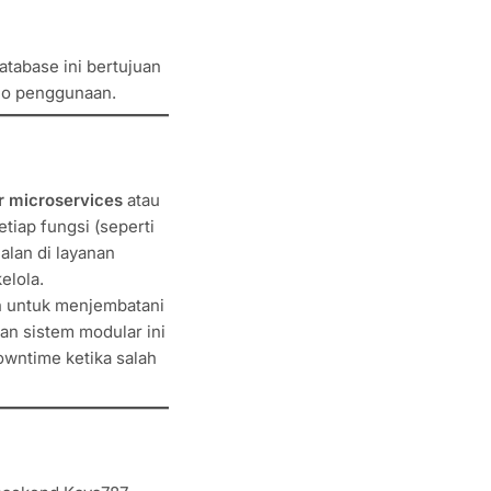
tabase ini bertujuan
rio penggunaan.
ur microservices
atau
tiap fungsi (seperti
alan di layanan
elola.
 untuk menjembatani
an sistem modular ini
downtime ketika salah