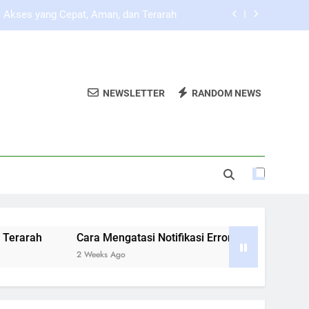
Akses yang Cepat, Aman, dan Terarah
etika Login KAYA787 secara Sistematis
gu Proses Login KAYA787 secara Aman
NEWSLETTER
RANDOM NEWS
LOT Login agar Halaman Lebih Stabil
Akses yang Cepat, Aman, dan Terarah
ualitas Untuk Perawatan Kulit Yang Sehat Dan Alami.
etika Login KAYA787 secara Sistematis
gu Proses Login KAYA787 secara Aman
Cara Mengatasi Notifikasi Error ketika Login KAYA787 seca
2 Weeks Ago