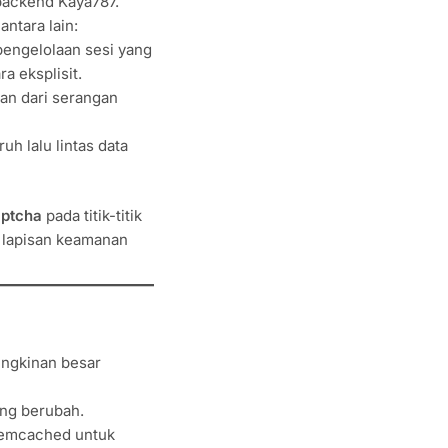
backend Kaya787.
ntara lain:
pengelolaan sesi yang
a eksplisit.
gan dari serangan
uh lalu lintas data
ptcha
pada titik-titik
t lapisan keamanan
ngkinan besar
ing berubah.
emcached untuk