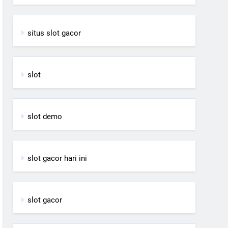
situs slot gacor
slot
slot demo
slot gacor hari ini
slot gacor