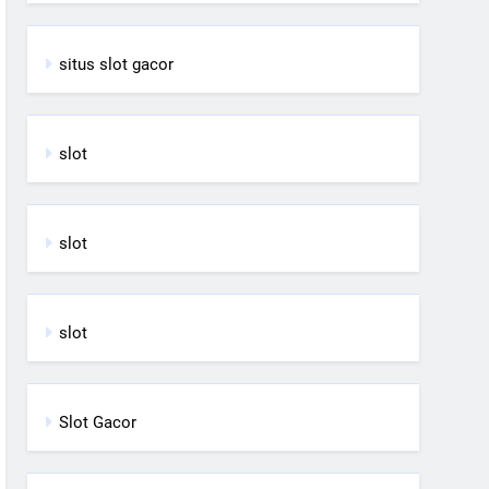
situs slot gacor
slot
slot
slot
Slot Gacor