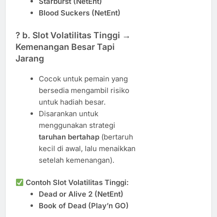
Starburst (NetEnt)
Blood Suckers (NetEnt)
?
b. Slot Volatilitas Tinggi
→
Kemenangan Besar Tapi
Jarang
Cocok untuk pemain yang
bersedia mengambil risiko
untuk hadiah besar.
Disarankan untuk
menggunakan strategi
taruhan bertahap
(bertaruh
kecil di awal, lalu menaikkan
setelah kemenangan).
Contoh Slot Volatilitas Tinggi:
Dead or Alive 2 (NetEnt)
Book of Dead (Play’n GO)