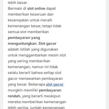
lebih besar.
Bermain di
slot online
dapat
memberikan keseruan dan
kesempatan untuk meraih
kemenangan besar, tetapi tidak
semua slot memberikan
pembayaran yang
menguntungkan
.
Slot gacor
adalah istilah yang digunakan
untuk menggambarkan mesin slot
yang sering memberikan
kemenangan, namun ini tidak
selalu berarti bahwa setiap slot
gacor menawarkan pembayaran
yang besar. Beberapa
slot gacor
mungkin memiliki
pembayaran
rendah
, yang berarti meskipun
mereka memberikan kemenangan
lebih sering, jumlah kemenangan