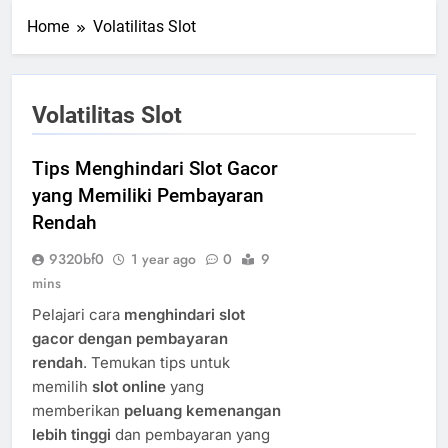
Home
Volatilitas Slot
Volatilitas Slot
Tips Menghindari Slot Gacor
yang Memiliki Pembayaran
Rendah
9320bf0
1 year ago
0
9
mins
Pelajari cara
menghindari slot
gacor dengan pembayaran
rendah
. Temukan tips untuk
memilih
slot online
yang
memberikan
peluang kemenangan
lebih tinggi
dan pembayaran yang