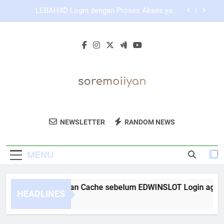
Skip
Cara Mengatasi Notifikasi Error ketika Login
to
KAYA787 secara Sistematis
content
Cara Menonaktifkan Ekstensi yang Mengganggu
Proses Login KAYA787 secara Aman
Cara Membersihkan Cache sebelum EDWINSLOT
Login agar Halaman Lebih Stabil
LEBAH4D Login dengan Proses Akses yang
Cepat, Aman, dan Terarah
Cara Mengatasi Notifikasi Error ketika Login
KAYA787 secara Sistematis
Sore Moi Iiyan
Dapatkan Produk Kecantikan Alami Dari
Cara Menonaktifkan Ekstensi yang Mengganggu
NEWSLETTER
RANDOM NEWS
Proses Login KAYA787 secara Aman
Sore Moi Iiyan. Bahan-Bahan Berkualitas
Untuk Perawatan Kulit Yang Sehat Dan
MENU
Alami.
ra Membersihkan Cache sebelum EDWINSLOT Login agar Hala
HEADLINES
Weeks Ago