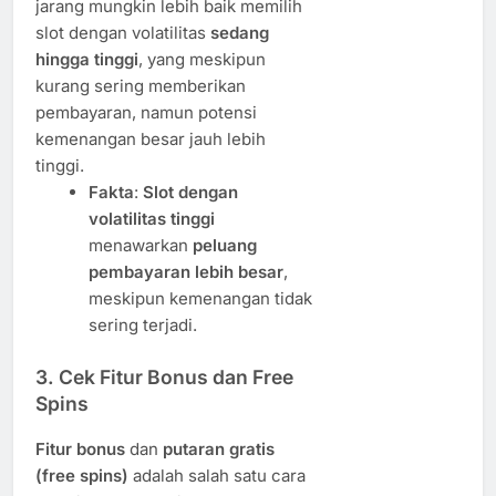
jarang mungkin lebih baik memilih
slot dengan volatilitas
sedang
hingga tinggi
, yang meskipun
kurang sering memberikan
pembayaran, namun potensi
kemenangan besar jauh lebih
tinggi.
Fakta
:
Slot dengan
volatilitas tinggi
menawarkan
peluang
pembayaran lebih besar
,
meskipun kemenangan tidak
sering terjadi.
3.
Cek Fitur Bonus dan Free
Spins
Fitur bonus
dan
putaran gratis
(free spins)
adalah salah satu cara