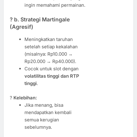
ingin memahami permainan.
?
b. Strategi Martingale
(Agresif)
Meningkatkan taruhan
setelah setiap kekalahan
(misalnya: Rp10.000 →
Rp20.000 → Rp40.000).
Cocok untuk slot dengan
volatilitas tinggi dan RTP
tinggi
.
?
Kelebihan:
Jika menang, bisa
mendapatkan kembali
semua kerugian
sebelumnya.