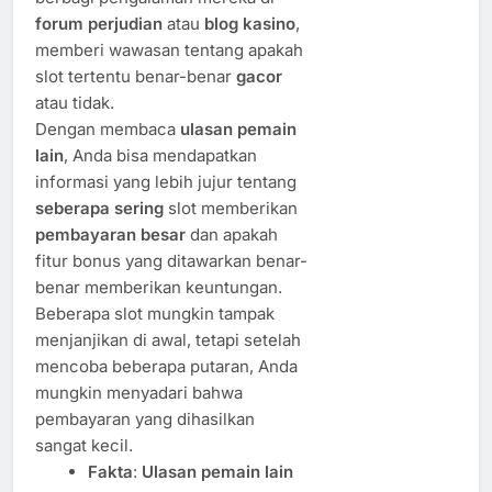
forum perjudian
atau
blog kasino
,
memberi wawasan tentang apakah
slot tertentu benar-benar
gacor
atau tidak.
Dengan membaca
ulasan pemain
lain
, Anda bisa mendapatkan
informasi yang lebih jujur tentang
seberapa sering
slot memberikan
pembayaran besar
dan apakah
fitur bonus yang ditawarkan benar-
benar memberikan keuntungan.
Beberapa slot mungkin tampak
menjanjikan di awal, tetapi setelah
mencoba beberapa putaran, Anda
mungkin menyadari bahwa
pembayaran yang dihasilkan
sangat kecil.
Fakta
:
Ulasan pemain lain