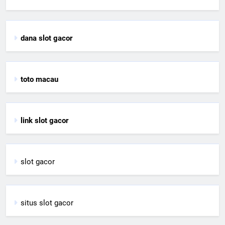
dana slot gacor
toto macau
link slot gacor
slot gacor
situs slot gacor