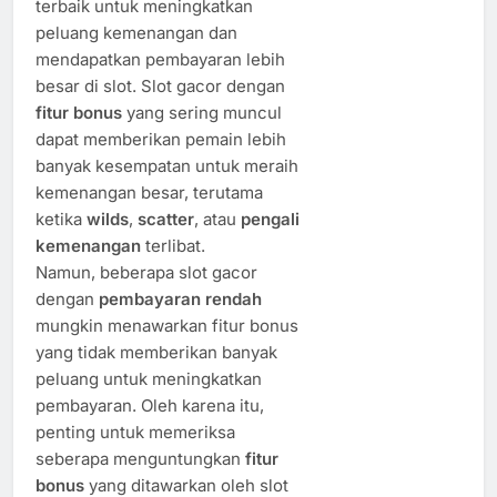
terbaik untuk meningkatkan
peluang kemenangan dan
mendapatkan pembayaran lebih
besar di slot. Slot gacor dengan
fitur bonus
yang sering muncul
dapat memberikan pemain lebih
banyak kesempatan untuk meraih
kemenangan besar, terutama
ketika
wilds
,
scatter
, atau
pengali
kemenangan
terlibat.
Namun, beberapa slot gacor
dengan
pembayaran rendah
mungkin menawarkan fitur bonus
yang tidak memberikan banyak
peluang untuk meningkatkan
pembayaran. Oleh karena itu,
penting untuk memeriksa
seberapa menguntungkan
fitur
bonus
yang ditawarkan oleh slot