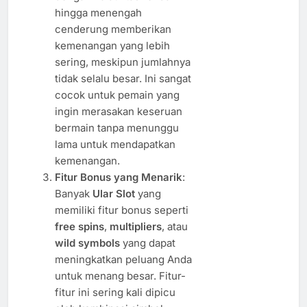
hingga menengah
cenderung memberikan
kemenangan yang lebih
sering, meskipun jumlahnya
tidak selalu besar. Ini sangat
cocok untuk pemain yang
ingin merasakan keseruan
bermain tanpa menunggu
lama untuk mendapatkan
kemenangan.
Fitur Bonus yang Menarik
:
Banyak
Ular Slot
yang
memiliki fitur bonus seperti
free spins
,
multipliers
, atau
wild symbols
yang dapat
meningkatkan peluang Anda
untuk menang besar. Fitur-
fitur ini sering kali dipicu