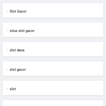
Slot Gacor
situs slot gacor
slot dana
slot gacor
slot