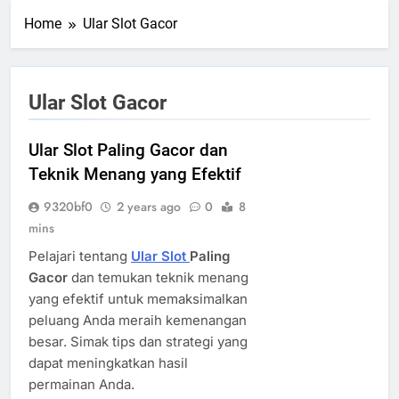
Home
Ular Slot Gacor
Ular Slot Gacor
Ular Slot Paling Gacor dan
Teknik Menang yang Efektif
9320bf0
2 years ago
0
8
mins
Pelajari tentang
Ular Slot
Paling
Gacor
dan temukan teknik menang
yang efektif untuk memaksimalkan
peluang Anda meraih kemenangan
besar. Simak tips dan strategi yang
dapat meningkatkan hasil
permainan Anda.