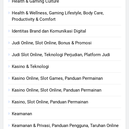
Health & Gaming Culture
Health & Wellness, Gaming Lifestyle, Body Care,
Productivity & Comfort
Identitas Brand dan Komunikasi Digital
Judi Online, Slot Online, Bonus & Promosi
Judi Slot Online, Teknologi Perjudian, Platform Judi
Kasino & Teknologi
Kasino Online, Slot Games, Panduan Permainan
Kasino Online, Slot Online, Panduan Permainan
Kasino, Slot Online, Panduan Permainan
Keamanan
Keamanan & Privasi, Panduan Pengguna, Taruhan Online