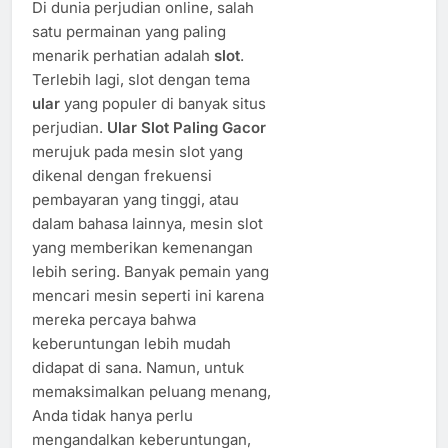
Di dunia perjudian online, salah
satu permainan yang paling
menarik perhatian adalah
slot
.
Terlebih lagi, slot dengan tema
ular
yang populer di banyak situs
perjudian.
Ular Slot Paling Gacor
merujuk pada mesin slot yang
dikenal dengan frekuensi
pembayaran yang tinggi, atau
dalam bahasa lainnya, mesin slot
yang memberikan kemenangan
lebih sering. Banyak pemain yang
mencari mesin seperti ini karena
mereka percaya bahwa
keberuntungan lebih mudah
didapat di sana. Namun, untuk
memaksimalkan peluang menang,
Anda tidak hanya perlu
mengandalkan keberuntungan,