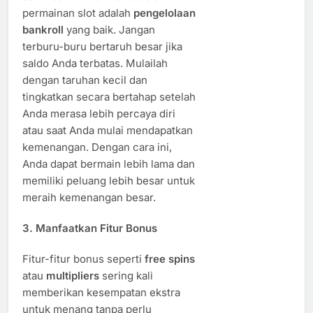
permainan slot adalah
pengelolaan
bankroll
yang baik. Jangan
terburu-buru bertaruh besar jika
saldo Anda terbatas. Mulailah
dengan taruhan kecil dan
tingkatkan secara bertahap setelah
Anda merasa lebih percaya diri
atau saat Anda mulai mendapatkan
kemenangan. Dengan cara ini,
Anda dapat bermain lebih lama dan
memiliki peluang lebih besar untuk
meraih kemenangan besar.
3.
Manfaatkan Fitur Bonus
Fitur-fitur bonus seperti
free spins
atau
multipliers
sering kali
memberikan kesempatan ekstra
untuk menang tanpa perlu