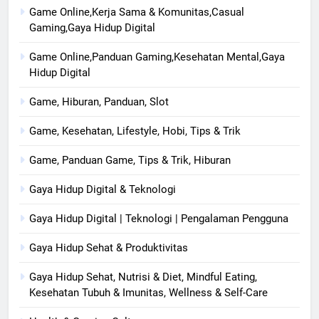
Game Online,Kerja Sama & Komunitas,Casual
Gaming,Gaya Hidup Digital
Game Online,Panduan Gaming,Kesehatan Mental,Gaya
Hidup Digital
Game, Hiburan, Panduan, Slot
Game, Kesehatan, Lifestyle, Hobi, Tips & Trik
Game, Panduan Game, Tips & Trik, Hiburan
Gaya Hidup Digital & Teknologi
Gaya Hidup Digital | Teknologi | Pengalaman Pengguna
Gaya Hidup Sehat & Produktivitas
Gaya Hidup Sehat, Nutrisi & Diet, Mindful Eating,
Kesehatan Tubuh & Imunitas, Wellness & Self-Care