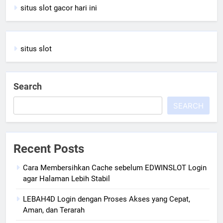
situs slot gacor hari ini
situs slot
Search
SEARCH
Recent Posts
Cara Membersihkan Cache sebelum EDWINSLOT Login
agar Halaman Lebih Stabil
LEBAH4D Login dengan Proses Akses yang Cepat,
Aman, dan Terarah