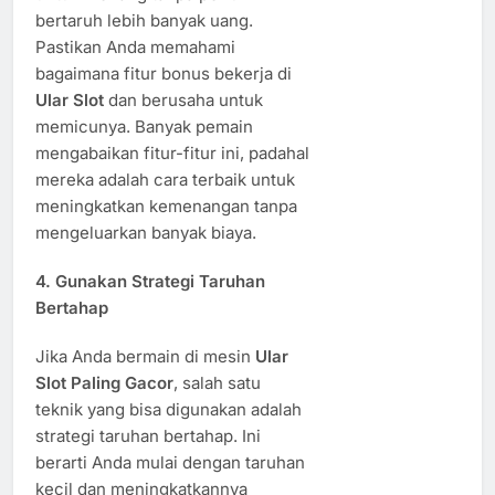
bertaruh lebih banyak uang.
Pastikan Anda memahami
bagaimana fitur bonus bekerja di
Ular Slot
dan berusaha untuk
memicunya. Banyak pemain
mengabaikan fitur-fitur ini, padahal
mereka adalah cara terbaik untuk
meningkatkan kemenangan tanpa
mengeluarkan banyak biaya.
4.
Gunakan Strategi Taruhan
Bertahap
Jika Anda bermain di mesin
Ular
Slot Paling Gacor
, salah satu
teknik yang bisa digunakan adalah
strategi taruhan bertahap. Ini
berarti Anda mulai dengan taruhan
kecil dan meningkatkannya