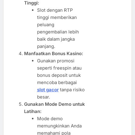
Tinggi:
Slot dengan RTP
tinggi memberikan
peluang
pengembalian lebih
baik dalam jangka
panjang.
Manfaatkan Bonus Kasino:
Gunakan promosi
seperti freespin atau
bonus deposit untuk
mencoba berbagai
slot gacor
tanpa risiko
besar.
Gunakan Mode Demo untuk
Latihan:
Mode demo
memungkinkan Anda
memahami pola