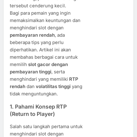
tersebut cenderung kecil.
Bagi para pemain yang ingin
memaksimalkan keuntungan dan
menghindari slot dengan
pembayaran rendah
, ada
beberapa tips yang perlu
diperhatikan. Artikel ini akan
membahas berbagai cara untuk
memilih
slot gacor dengan
pembayaran tinggi
, serta
menghindari yang memiliki
RTP
rendah
dan
volatilitas tinggi
yang
tidak menguntungkan.
1.
Pahami Konsep RTP
(Return to Player)
Salah satu langkah pertama untuk
menghindari slot dengan