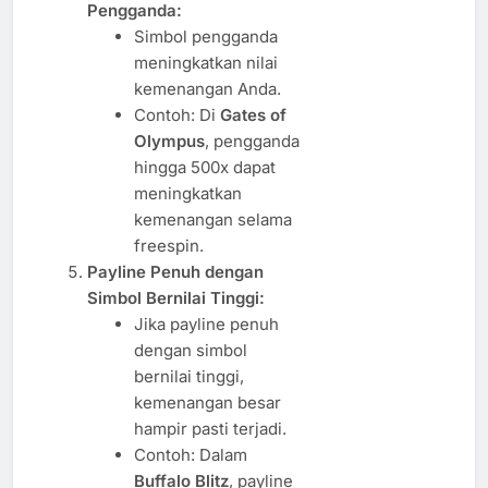
Pengganda:
Simbol pengganda
meningkatkan nilai
kemenangan Anda.
Contoh: Di
Gates of
Olympus
, pengganda
hingga 500x dapat
meningkatkan
kemenangan selama
freespin.
Payline Penuh dengan
Simbol Bernilai Tinggi:
Jika payline penuh
dengan simbol
bernilai tinggi,
kemenangan besar
hampir pasti terjadi.
Contoh: Dalam
Buffalo Blitz
, payline