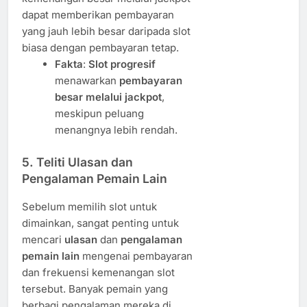
dapat memberikan pembayaran
yang jauh lebih besar daripada slot
biasa dengan pembayaran tetap.
Fakta
:
Slot progresif
menawarkan
pembayaran
besar melalui jackpot
,
meskipun peluang
menangnya lebih rendah.
5.
Teliti Ulasan dan
Pengalaman Pemain Lain
Sebelum memilih slot untuk
dimainkan, sangat penting untuk
mencari
ulasan
dan
pengalaman
pemain lain
mengenai pembayaran
dan frekuensi kemenangan slot
tersebut. Banyak pemain yang
berbagi pengalaman mereka di