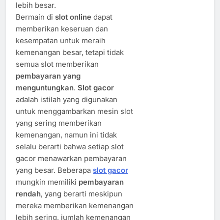
lebih besar.
Bermain di
slot online
dapat
memberikan keseruan dan
kesempatan untuk meraih
kemenangan besar, tetapi tidak
semua slot memberikan
pembayaran yang
menguntungkan
.
Slot gacor
adalah istilah yang digunakan
untuk menggambarkan mesin slot
yang sering memberikan
kemenangan, namun ini tidak
selalu berarti bahwa setiap slot
gacor menawarkan pembayaran
yang besar. Beberapa
slot gacor
mungkin memiliki
pembayaran
rendah
, yang berarti meskipun
mereka memberikan kemenangan
lebih sering, jumlah kemenangan