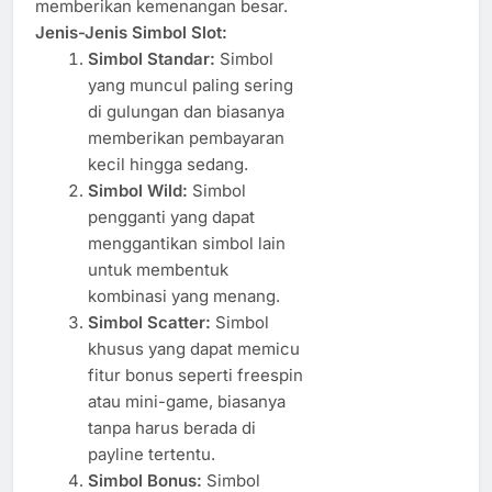
memberikan kemenangan besar.
Jenis-Jenis Simbol Slot:
Simbol Standar:
Simbol
yang muncul paling sering
di gulungan dan biasanya
memberikan pembayaran
kecil hingga sedang.
Simbol Wild:
Simbol
pengganti yang dapat
menggantikan simbol lain
untuk membentuk
kombinasi yang menang.
Simbol Scatter:
Simbol
khusus yang dapat memicu
fitur bonus seperti freespin
atau mini-game, biasanya
tanpa harus berada di
payline tertentu.
Simbol Bonus:
Simbol