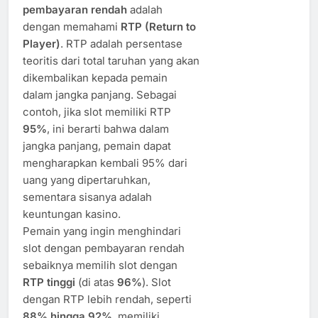
pembayaran rendah
adalah
dengan memahami
RTP (Return to
Player)
. RTP adalah persentase
teoritis dari total taruhan yang akan
dikembalikan kepada pemain
dalam jangka panjang. Sebagai
contoh, jika slot memiliki RTP
95%
, ini berarti bahwa dalam
jangka panjang, pemain dapat
mengharapkan kembali 95% dari
uang yang dipertaruhkan,
sementara sisanya adalah
keuntungan kasino.
Pemain yang ingin menghindari
slot dengan pembayaran rendah
sebaiknya memilih slot dengan
RTP tinggi
(di atas
96%
). Slot
dengan RTP lebih rendah, seperti
88% hingga 92%
, memiliki