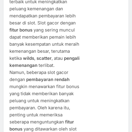
terbaik untuk meningkatkan
peluang kemenangan dan
mendapatkan pembayaran lebih
besar di slot. Slot gacor dengan
fitur bonus
yang sering muncul
dapat memberikan pemain lebih
banyak kesempatan untuk meraih
kemenangan besar, terutama
ketika
wilds
,
scatter
, atau
pengali
kemenangan
terlibat.
Namun, beberapa slot gacor
dengan
pembayaran rendah
mungkin menawarkan fitur bonus
yang tidak memberikan banyak
peluang untuk meningkatkan
pembayaran. Oleh karena itu,
penting untuk memeriksa
seberapa menguntungkan
fitur
bonus
yang ditawarkan oleh slot