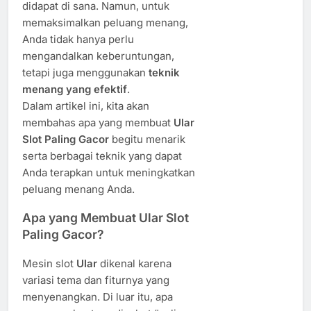
didapat di sana. Namun, untuk
memaksimalkan peluang menang,
Anda tidak hanya perlu
mengandalkan keberuntungan,
tetapi juga menggunakan
teknik
menang yang efektif
.
Dalam artikel ini, kita akan
membahas apa yang membuat
Ular
Slot Paling Gacor
begitu menarik
serta berbagai teknik yang dapat
Anda terapkan untuk meningkatkan
peluang menang Anda.
Apa yang Membuat Ular Slot
Paling Gacor?
Mesin slot
Ular
dikenal karena
variasi tema dan fiturnya yang
menyenangkan. Di luar itu, apa