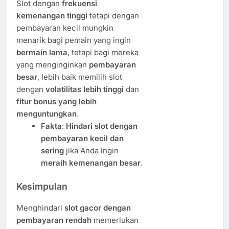
Slot dengan
frekuensi
kemenangan tinggi
tetapi dengan
pembayaran kecil mungkin
menarik bagi pemain yang ingin
bermain lama
, tetapi bagi mereka
yang menginginkan
pembayaran
besar
, lebih baik memilih slot
dengan
volatilitas lebih tinggi
dan
fitur bonus yang lebih
menguntungkan
.
Fakta
:
Hindari slot dengan
pembayaran kecil dan
sering
jika Anda ingin
meraih kemenangan besar
.
Kesimpulan
Menghindari
slot gacor dengan
pembayaran rendah
memerlukan