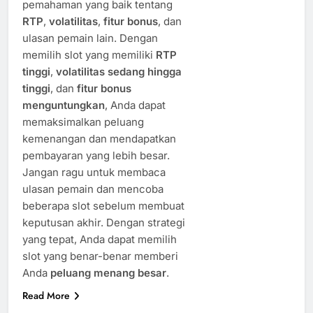
pemahaman yang baik tentang
RTP
,
volatilitas
,
fitur bonus
, dan
ulasan pemain lain. Dengan
memilih slot yang memiliki
RTP
tinggi
,
volatilitas sedang hingga
tinggi
, dan
fitur bonus
menguntungkan
, Anda dapat
memaksimalkan peluang
kemenangan dan mendapatkan
pembayaran yang lebih besar.
Jangan ragu untuk membaca
ulasan pemain dan mencoba
beberapa slot sebelum membuat
keputusan akhir. Dengan strategi
yang tepat, Anda dapat memilih
slot yang benar-benar memberi
Anda
peluang menang besar
.
Read More