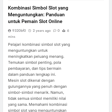
Kombinasi Simbol Slot yang
Menguntungkan: Panduan
untuk Pemain Slot Online
9320bf0
2 years ago
0
6
mins
Pelajari kombinasi simbol slot yang
menguntungkan untuk
meningkatkan peluang menang.
Temukan simbol penting, pola
pembayaran, dan tips bermain
dalam panduan lengkap ini.
Mesin slot dikenal dengan
gulungannya yang penuh dengan
simbol-simbol menarik. Namun,
tidak semua simbol memiliki nilai
yang sama. Memahami kombinasi
simbol slot yang menguntungkan