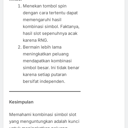
Menekan tombol spin
dengan cara tertentu dapat
memengaruhi hasil
kombinasi simbol. Faktanya,
hasil slot sepenuhnya acak
karena RNG.
Bermain lebih lama
meningkatkan peluang
mendapatkan kombinasi
simbol besar. Ini tidak benar
karena setiap putaran
bersifat independen.
Kesimpulan
Memahami kombinasi simbol slot
yang menguntungkan adalah kunci