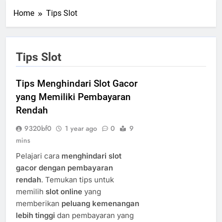
Home
Tips Slot
Tips Slot
Tips Menghindari Slot Gacor
yang Memiliki Pembayaran
Rendah
9320bf0
1 year ago
0
9
mins
Pelajari cara
menghindari slot
gacor dengan pembayaran
rendah
. Temukan tips untuk
memilih
slot online
yang
memberikan
peluang kemenangan
lebih tinggi
dan pembayaran yang