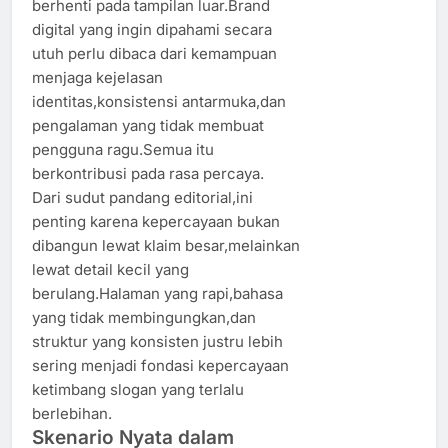
berhenti pada tampilan luar.Brand
digital yang ingin dipahami secara
utuh perlu dibaca dari kemampuan
menjaga kejelasan
identitas,konsistensi antarmuka,dan
pengalaman yang tidak membuat
pengguna ragu.Semua itu
berkontribusi pada rasa percaya.
Dari sudut pandang editorial,ini
penting karena kepercayaan bukan
dibangun lewat klaim besar,melainkan
lewat detail kecil yang
berulang.Halaman yang rapi,bahasa
yang tidak membingungkan,dan
struktur yang konsisten justru lebih
sering menjadi fondasi kepercayaan
ketimbang slogan yang terlalu
berlebihan.
Skenario Nyata dalam