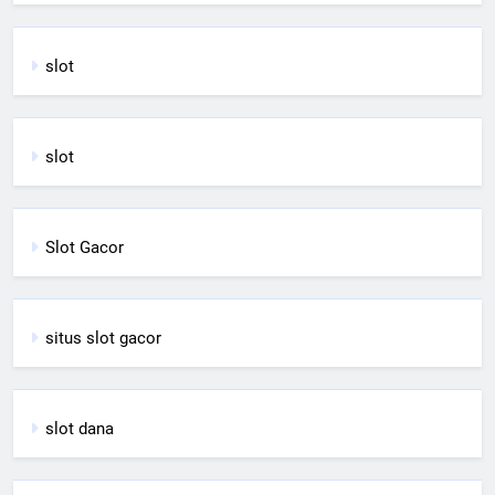
slot
slot
Slot Gacor
situs slot gacor
slot dana