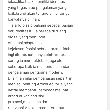
jelas.Jika tidak memiliki identitas
yang tegas atau pengalaman yang
baik,brand akan tenggelam di tengah
banyaknya pilihan.
Tiara4d bisa dipahami sebagai bagian
dari realitas itu.Ia berada di ruang
digital yang menuntut
efisiensi,adaptasi,dan
kejelasan.Posisi sebuah brand tidak
lagi ditentukan hanya oleh seberapa
sering ia muncul,tetapi juga oleh
seberapa baik ia memenuhi standar
pengalaman pengguna modern.
Di sinilah nilai pembahasan seperti ini
menjadi penting.Artikel editorial yang
netral membantu pembaca melihat
brand bukan dari sisi
promosi,melainkan dari sisi
relevansi.Apakah brand tersebut