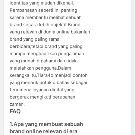
identitas yang mudah dikenali.
Pembahasan seperti ini penting
karena membantu melihat sebuah
brand secara lebih objektif.Brand
yang relevan di dunia online bukanlah
brand yang paling ramai
berbicara,tetapi brand yang paling
mampu menghadirkan pengalaman
yang mudah dipahami dan tidak
melelahkan pengguna.Dalam
kerangka itu,Tiara4d menjadi contoh
yang menarik untuk dibahas sebagai
fenomena layanan digital yang
bergerak mengikuti perubahan
zaman.
FAQ
1.Apa yang membuat sebuah
brand online relevan di era