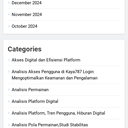
December 2024
November 2024
October 2024
Categories
Akses Digital dan Efisiensi Platform
Analisis Akses Pengguna di Kaya787 Login:
Mengoptimalkan Keamanan dan Pengalaman
Analisis Permainan
Analisis Platform Digital
Analisis Platform, Tren Pengguna, Hiburan Digital
Analisis Pola Permainan,Studi Stabilitas