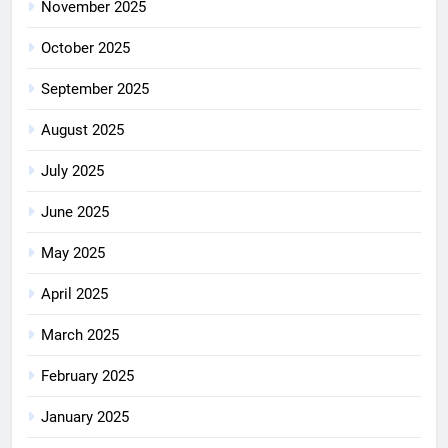
November 2025
October 2025
September 2025
August 2025
July 2025
June 2025
May 2025
April 2025
March 2025
February 2025
January 2025