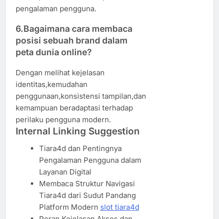
pengalaman pengguna.
6.Bagaimana cara membaca
posisi sebuah brand dalam
peta dunia online?
Dengan melihat kejelasan
identitas,kemudahan
penggunaan,konsistensi tampilan,dan
kemampuan beradaptasi terhadap
perilaku pengguna modern.
Internal Linking Suggestion
Tiara4d dan Pentingnya
Pengalaman Pengguna dalam
Layanan Digital
Membaca Struktur Navigasi
Tiara4d dari Sudut Pandang
Platform Modern
slot tiara4d
Peran Kejelasan Akses dan