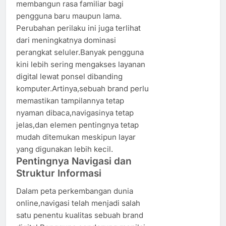
membangun rasa familiar bagi
pengguna baru maupun lama.
Perubahan perilaku ini juga terlihat
dari meningkatnya dominasi
perangkat seluler.Banyak pengguna
kini lebih sering mengakses layanan
digital lewat ponsel dibanding
komputer.Artinya,sebuah brand perlu
memastikan tampilannya tetap
nyaman dibaca,navigasinya tetap
jelas,dan elemen pentingnya tetap
mudah ditemukan meskipun layar
yang digunakan lebih kecil.
Pentingnya Navigasi dan
Struktur Informasi
Dalam peta perkembangan dunia
online,navigasi telah menjadi salah
satu penentu kualitas sebuah brand