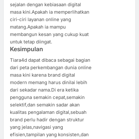
sejalan dengan kebiasaan digital
masa kini.Apakah ia memperlihatkan
ciri-ciri layanan online yang
matang.Apakah ia mampu
membangun kesan yang cukup kuat
untuk tetap diingat.
Kesimpulan
Tiara4d dapat dibaca sebagai bagian
dari peta perkembangan dunia online
masa kini karena brand digital
modern memang harus dinilai lebih
dari sekadar nama.Di era ketika
pengguna semakin cepat,semakin
selektif,dan semakin sadar akan
kualitas pengalaman digital,sebuah
brand perlu hadir dengan struktur
yang jelas,navigasi yang
efisien,tampilan yang konsisten,dan