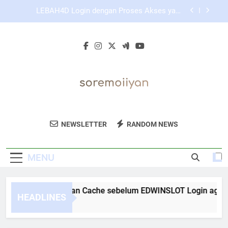
Skip
Cara Mengatasi Notifikasi Error ketika Login
to
KAYA787 secara Sistematis
content
Cara Menonaktifkan Ekstensi yang Mengganggu
Proses Login KAYA787 secara Aman
Cara Membersihkan Cache sebelum EDWINSLOT
Login agar Halaman Lebih Stabil
LEBAH4D Login dengan Proses Akses yang
Cepat, Aman, dan Terarah
Cara Mengatasi Notifikasi Error ketika Login
KAYA787 secara Sistematis
Sore Moi Iiyan
Dapatkan Produk Kecantikan Alami Dari
Cara Menonaktifkan Ekstensi yang Mengganggu
NEWSLETTER
RANDOM NEWS
Proses Login KAYA787 secara Aman
Sore Moi Iiyan. Bahan-Bahan Berkualitas
Untuk Perawatan Kulit Yang Sehat Dan
MENU
Alami.
ra Membersihkan Cache sebelum EDWINSLOT Login agar Hala
HEADLINES
Weeks Ago