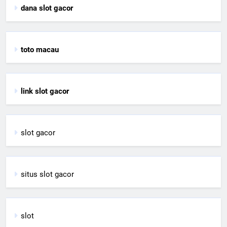
dana slot gacor
toto macau
link slot gacor
slot gacor
situs slot gacor
slot