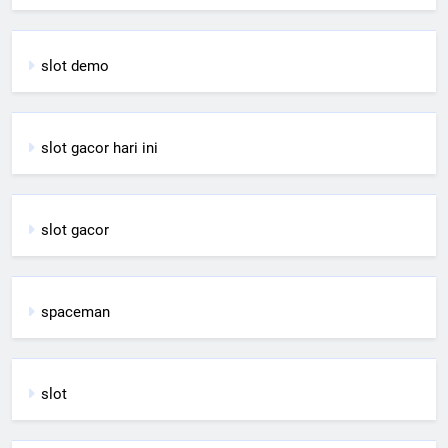
slot demo
slot gacor hari ini
slot gacor
spaceman
slot