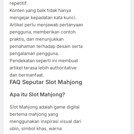
repetitif.
Konten yang baik tidak hanya
mengejar kepadatan kata kunci.
Artikel perlu menjawab pertanyaan
pengguna, memberikan contoh
praktis, dan menunjukkan
pemahaman terhadap desain serta
pengalaman pengguna.
Pendekatan seperti ini membuat
artikel terasa lebih authoritative
dan bermanfaat.
FAQ Seputar Slot Mahjong
Apa itu Slot Mahjong?
Slot Mahjong adalah game digital
bertema mahjong yang
menggunakan inspirasi visual dari
ubin, simbol khas, warna