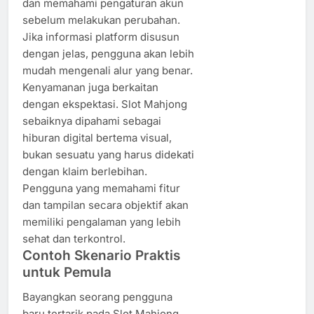
dan memahami pengaturan akun
sebelum melakukan perubahan.
Jika informasi platform disusun
dengan jelas, pengguna akan lebih
mudah mengenali alur yang benar.
Kenyamanan juga berkaitan
dengan ekspektasi. Slot Mahjong
sebaiknya dipahami sebagai
hiburan digital bertema visual,
bukan sesuatu yang harus didekati
dengan klaim berlebihan.
Pengguna yang memahami fitur
dan tampilan secara objektif akan
memiliki pengalaman yang lebih
sehat dan terkontrol.
Contoh Skenario Praktis
untuk Pemula
Bayangkan seorang pengguna
baru tertarik pada Slot Mahjong