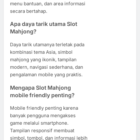
menu bantuan, dan area informasi
secara bertahap.
Apa daya tarik utama Slot
Mahjong?
Daya tarik utamanya terletak pada
kombinasi tema Asia, simbol
mahjong yang ikonik, tampilan
modern, navigasi sederhana, dan
pengalaman mobile yang praktis.
Mengapa Slot Mahjong
mobile friendly penting?
Mobile friendly penting karena
banyak pengguna mengakses
game melalui smartphone.
Tampilan responsif membuat
simbol, tombol, dan informasi lebih