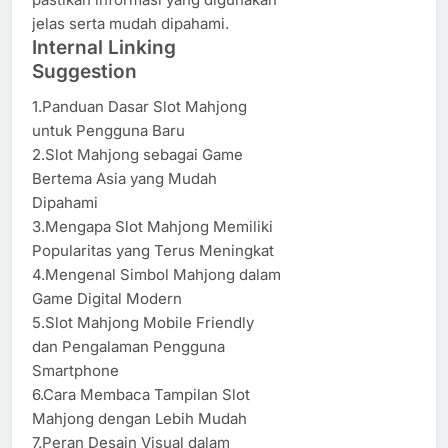
jelas serta mudah dipahami.
Internal Linking
Suggestion
1.Panduan Dasar Slot Mahjong
untuk Pengguna Baru
2.Slot Mahjong sebagai Game
Bertema Asia yang Mudah
Dipahami
3.Mengapa Slot Mahjong Memiliki
Popularitas yang Terus Meningkat
4.Mengenal Simbol Mahjong dalam
Game Digital Modern
5.Slot Mahjong Mobile Friendly
dan Pengalaman Pengguna
Smartphone
6.Cara Membaca Tampilan Slot
Mahjong dengan Lebih Mudah
7.Peran Desain Visual dalam