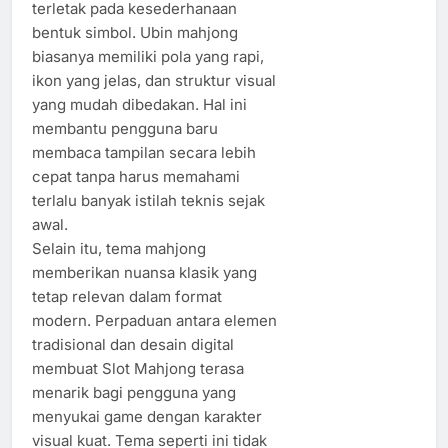
terletak pada kesederhanaan
bentuk simbol. Ubin mahjong
biasanya memiliki pola yang rapi,
ikon yang jelas, dan struktur visual
yang mudah dibedakan. Hal ini
membantu pengguna baru
membaca tampilan secara lebih
cepat tanpa harus memahami
terlalu banyak istilah teknis sejak
awal.
Selain itu, tema mahjong
memberikan nuansa klasik yang
tetap relevan dalam format
modern. Perpaduan antara elemen
tradisional dan desain digital
membuat Slot Mahjong terasa
menarik bagi pengguna yang
menyukai game dengan karakter
visual kuat. Tema seperti ini tidak