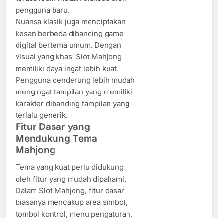
pengguna baru.
Nuansa klasik juga menciptakan
kesan berbeda dibanding game
digital bertema umum. Dengan
visual yang khas, Slot Mahjong
memiliki daya ingat lebih kuat.
Pengguna cenderung lebih mudah
mengingat tampilan yang memiliki
karakter dibanding tampilan yang
terlalu generik.
Fitur Dasar yang
Mendukung Tema
Mahjong
Tema yang kuat perlu didukung
oleh fitur yang mudah dipahami.
Dalam Slot Mahjong, fitur dasar
biasanya mencakup area simbol,
tombol kontrol, menu pengaturan,