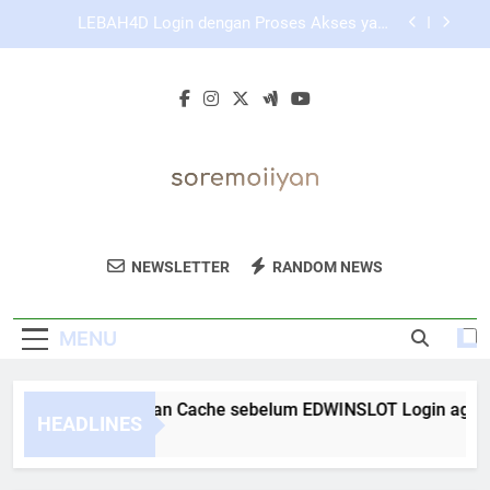
Skip
Cara Mengatasi Notifikasi Error ketika Login
to
KAYA787 secara Sistematis
content
Cara Menonaktifkan Ekstensi yang Mengganggu
Proses Login KAYA787 secara Aman
Cara Membersihkan Cache sebelum EDWINSLOT
Login agar Halaman Lebih Stabil
LEBAH4D Login dengan Proses Akses yang
Cepat, Aman, dan Terarah
Cara Mengatasi Notifikasi Error ketika Login
KAYA787 secara Sistematis
Sore Moi Iiyan
Dapatkan Produk Kecantikan Alami Dari
Cara Menonaktifkan Ekstensi yang Mengganggu
NEWSLETTER
RANDOM NEWS
Proses Login KAYA787 secara Aman
Sore Moi Iiyan. Bahan-Bahan Berkualitas
Untuk Perawatan Kulit Yang Sehat Dan
MENU
Alami.
ra Membersihkan Cache sebelum EDWINSLOT Login agar Hala
HEADLINES
Weeks Ago