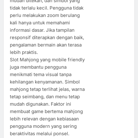
mudah ditekan, dan simbol yang
tidak terlalu kecil. Pengguna tidak
perlu melakukan zoom berulang
kali hanya untuk memahami
informasi dasar. Jika tampilan
responsif diterapkan dengan baik,
pengalaman bermain akan terasa
lebih praktis.
Slot Mahjong yang mobile friendly
juga membantu pengguna
menikmati tema visual tanpa
kehilangan kenyamanan. Simbol
mahjong tetap terlihat jelas, warna
tetap seimbang, dan menu tetap
mudah digunakan. Faktor ini
membuat game bertema mahjong
lebih relevan dengan kebiasaan
pengguna modern yang sering
beraktivitas melalui ponsel.