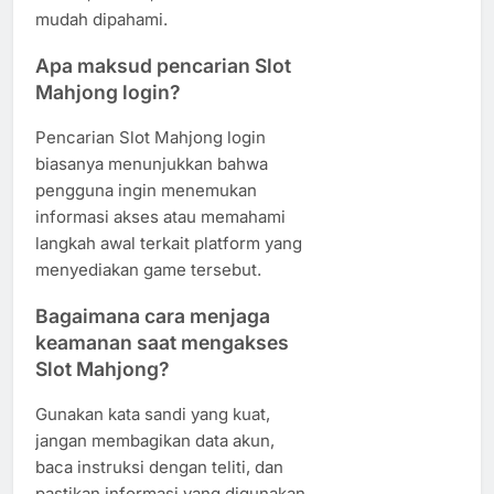
mudah dipahami.
Apa maksud pencarian Slot
Mahjong login?
Pencarian Slot Mahjong login
biasanya menunjukkan bahwa
pengguna ingin menemukan
informasi akses atau memahami
langkah awal terkait platform yang
menyediakan game tersebut.
Bagaimana cara menjaga
keamanan saat mengakses
Slot Mahjong?
Gunakan kata sandi yang kuat,
jangan membagikan data akun,
baca instruksi dengan teliti, dan
pastikan informasi yang digunakan