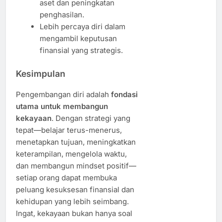
aset dan peningkatan
penghasilan.
Lebih percaya diri dalam
mengambil keputusan
finansial yang strategis.
Kesimpulan
Pengembangan diri adalah
fondasi
utama untuk membangun
kekayaan
. Dengan strategi yang
tepat—belajar terus-menerus,
menetapkan tujuan, meningkatkan
keterampilan, mengelola waktu,
dan membangun mindset positif—
setiap orang dapat membuka
peluang kesuksesan finansial dan
kehidupan yang lebih seimbang.
Ingat, kekayaan bukan hanya soal