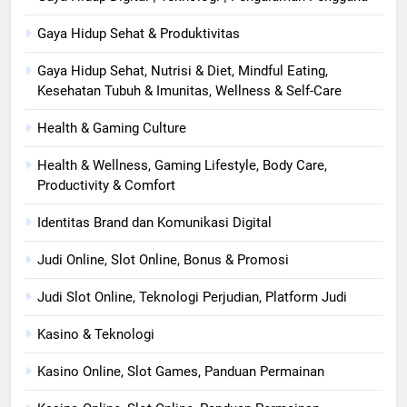
Gaya Hidup Sehat & Produktivitas
Gaya Hidup Sehat, Nutrisi & Diet, Mindful Eating,
Kesehatan Tubuh & Imunitas, Wellness & Self-Care
Health & Gaming Culture
Health & Wellness, Gaming Lifestyle, Body Care,
Productivity & Comfort
Identitas Brand dan Komunikasi Digital
Judi Online, Slot Online, Bonus & Promosi
Judi Slot Online, Teknologi Perjudian, Platform Judi
Kasino & Teknologi
Kasino Online, Slot Games, Panduan Permainan