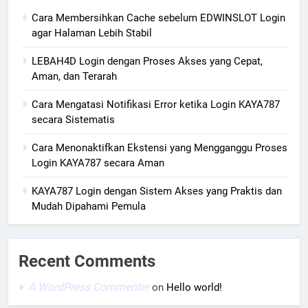
Cara Membersihkan Cache sebelum EDWINSLOT Login
agar Halaman Lebih Stabil
LEBAH4D Login dengan Proses Akses yang Cepat,
Aman, dan Terarah
Cara Mengatasi Notifikasi Error ketika Login KAYA787
secara Sistematis
Cara Menonaktifkan Ekstensi yang Mengganggu Proses
Login KAYA787 secara Aman
KAYA787 Login dengan Sistem Akses yang Praktis dan
Mudah Dipahami Pemula
Recent Comments
A WordPress Commenter
on
Hello world!