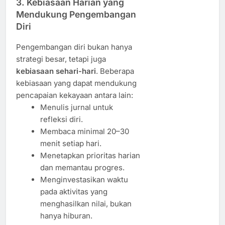
3. Kebiasaan Harian yang
Mendukung Pengembangan
Diri
Pengembangan diri bukan hanya
strategi besar, tetapi juga
kebiasaan sehari-hari
. Beberapa
kebiasaan yang dapat mendukung
pencapaian kekayaan antara lain:
Menulis jurnal untuk
refleksi diri.
Membaca minimal 20–30
menit setiap hari.
Menetapkan prioritas harian
dan memantau progres.
Menginvestasikan waktu
pada aktivitas yang
menghasilkan nilai, bukan
hanya hiburan.