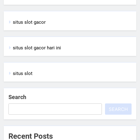
situs slot gacor
situs slot gacor hari ini
situs slot
Search
SEARCH
Recent Posts