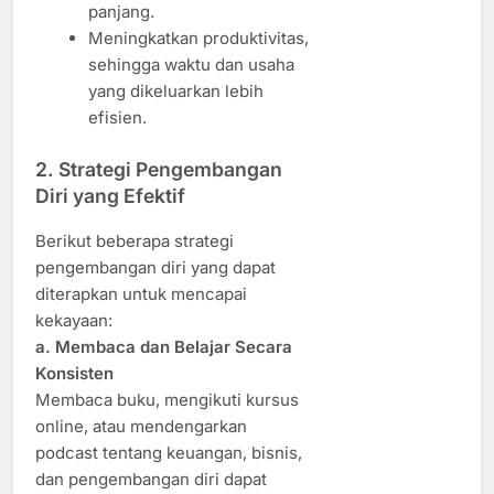
panjang.
Meningkatkan produktivitas,
sehingga waktu dan usaha
yang dikeluarkan lebih
efisien.
2. Strategi Pengembangan
Diri yang Efektif
Berikut beberapa strategi
pengembangan diri yang dapat
diterapkan untuk mencapai
kekayaan:
a. Membaca dan Belajar Secara
Konsisten
Membaca buku, mengikuti kursus
online, atau mendengarkan
podcast tentang keuangan, bisnis,
dan pengembangan diri dapat