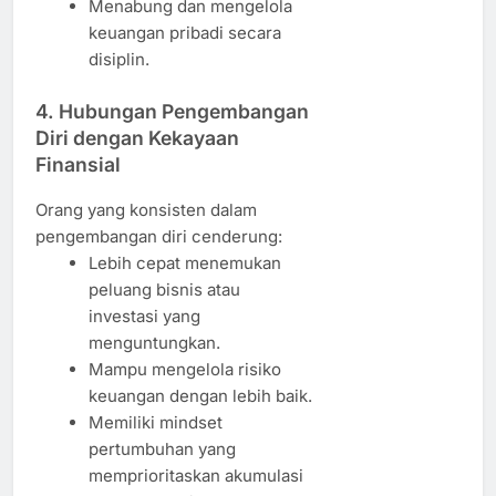
Menabung dan mengelola
keuangan pribadi secara
disiplin.
4. Hubungan Pengembangan
Diri dengan Kekayaan
Finansial
Orang yang konsisten dalam
pengembangan diri cenderung:
Lebih cepat menemukan
peluang bisnis atau
investasi yang
menguntungkan.
Mampu mengelola risiko
keuangan dengan lebih baik.
Memiliki mindset
pertumbuhan yang
memprioritaskan akumulasi