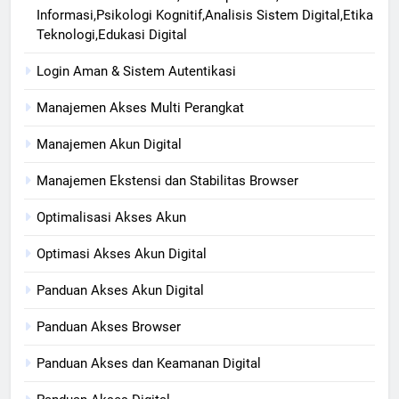
Informasi,Psikologi Kognitif,Analisis Sistem Digital,Etika
Teknologi,Edukasi Digital
Login Aman & Sistem Autentikasi
Manajemen Akses Multi Perangkat
Manajemen Akun Digital
Manajemen Ekstensi dan Stabilitas Browser
Optimalisasi Akses Akun
Optimasi Akses Akun Digital
Panduan Akses Akun Digital
Panduan Akses Browser
Panduan Akses dan Keamanan Digital