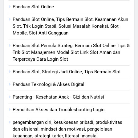
Panduan Slot Online
Panduan Slot Online, Tips Bermain Slot, Keamanan Akun
Slot, Trik Login Stabil, Solusi Masalah Koneksi, Slot
Mobile, Slot Anti Gangguan
Panduan Slot Pemula Strategi Bermain Slot Online Tips &
Trik Slot Manajemen Modal Slot Link Slot Aman dan
Terpercaya Cara Login Slot
Panduan Slot, Strategi Judi Online, Tips Bermain Slot
Panduan Teknologi & Akses Digital
Parenting · Kesehatan Anak · Gizi dan Nutrisi
Pemulihan Akses dan Troubleshooting Login
pengembangan diri, kesuksesan pribadi, produktivitas
dan efisiensi, mindset dan motivasi, pengelolaan
keuangan, strategi karier, literasi finansial