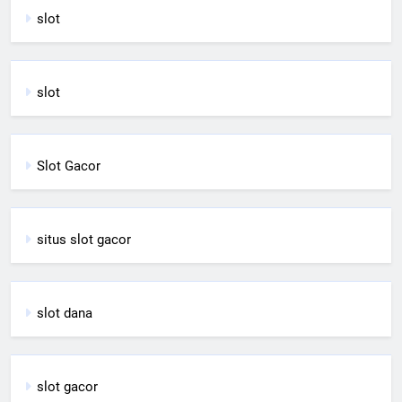
slot
slot
Slot Gacor
situs slot gacor
slot dana
slot gacor