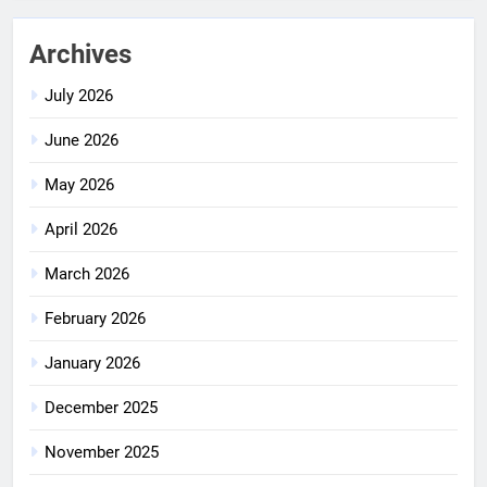
Archives
July 2026
June 2026
May 2026
April 2026
March 2026
February 2026
January 2026
December 2025
November 2025