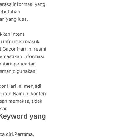
erasa informasi yang
 kebutuhan
an yang luas,
kkan intent
u informasi masuk
 Gacor Hari Ini resmi
emastikan informasi
entara pencarian
u aman digunakan
or Hari Ini menjadi
konten.Namun, konten
kesan memaksa, tidak
sar.
d Keyword yang
a ciri.Pertama,