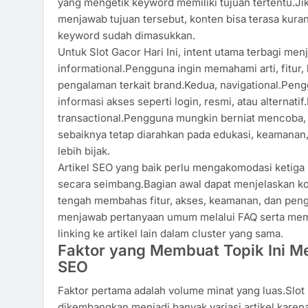
yang mengetik keyword memiliki tujuan tertentu.Jika
menjawab tujuan tersebut, konten bisa terasa kura
keyword sudah dimasukkan.
Untuk Slot Gacor Hari Ini, intent utama terbagi menj
informational.Pengguna ingin memahami arti, fitur
pengalaman terkait brand.Kedua, navigational.Pen
informasi akses seperti login, resmi, atau alternatif.
transactional.Pengguna mungkin berniat mencoba, 
sebaiknya tetap diarahkan pada edukasi, keamanan
lebih bijak.
Artikel SEO yang baik perlu mengakomodasi ketiga 
secara seimbang.Bagian awal dapat menjelaskan 
tengah membahas fitur, akses, keamanan, dan peng
menjawab pertanyaan umum melalui FAQ serta memb
linking ke artikel lain dalam cluster yang sama.
Faktor yang Membuat Topik Ini M
SEO
Faktor pertama adalah volume minat yang luas.Slot 
dikembangkan menjadi banyak variasi artikel karen