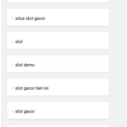
situs slot gacor
slot
slot demo
slot gacor hari ini
slot gacor