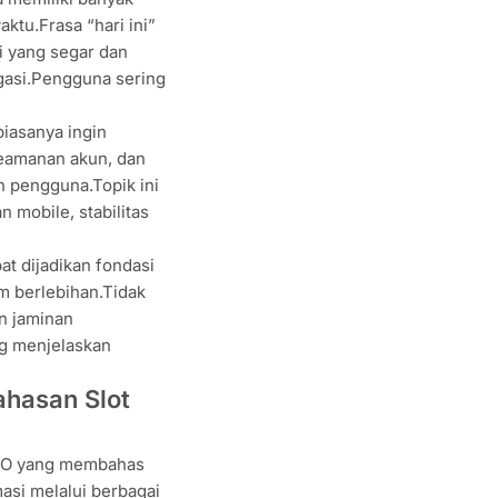
ktu.Frasa “hari ini”
 yang segar dan
igasi.Pengguna sering
iasanya ingin
keamanan akun, dan
 pengguna.Topik ini
 mobile, stabilitas
at dijadikan fondasi
m berlebihan.Tidak
an jaminan
ng menjelaskan
hasan Slot
SEO yang membahas
asi melalui berbagai