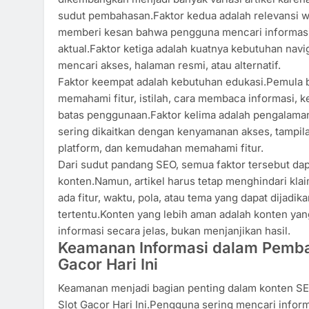
sudut pembahasan.Faktor kedua adalah relevansi wa
memberi kesan bahwa pengguna mencari informasi
aktual.Faktor ketiga adalah kuatnya kebutuhan nav
mencari akses, halaman resmi, atau alternatif.
Faktor keempat adalah kebutuhan edukasi.Pemula b
memahami fitur, istilah, cara membaca informasi, 
batas penggunaan.Faktor kelima adalah pengalaman
sering dikaitkan dengan kenyamanan akses, tampilan
platform, dan kemudahan memahami fitur.
Dari sudut pandang SEO, semua faktor tersebut dap
konten.Namun, artikel harus tetap menghindari klai
ada fitur, waktu, pola, atau tema yang dapat dijadik
tertentu.Konten yang lebih aman adalah konten ya
informasi secara jelas, bukan menjanjikan hasil.
Keamanan Informasi dalam Pemba
Gacor Hari Ini
Keamanan menjadi bagian penting dalam konten 
Slot Gacor Hari Ini.Pengguna sering mencari inform