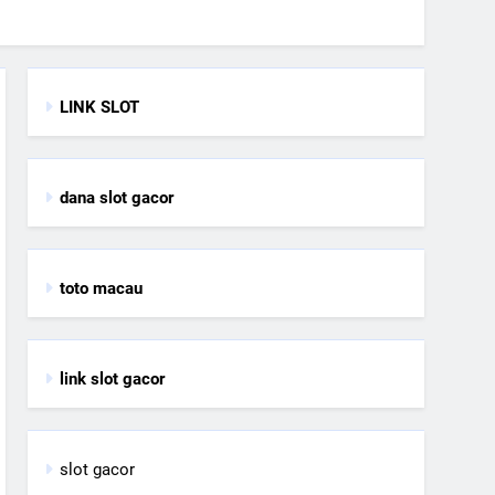
LINK SLOT
dana slot gacor
toto macau
link slot gacor
slot gacor