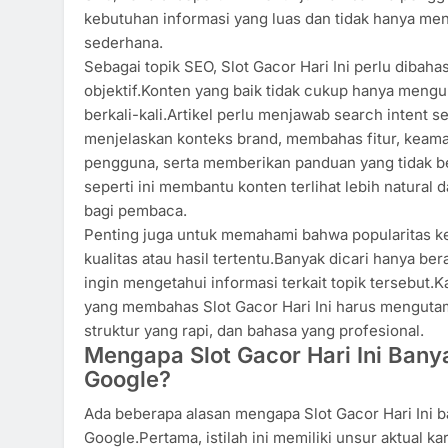
kebutuhan informasi yang luas dan tidak hanya men
sederhana.
Sebagai topik SEO, Slot Gacor Hari Ini perlu dibaha
objektif.Konten yang baik tidak cukup hanya meng
berkali-kali.Artikel perlu menjawab search intent s
menjelaskan konteks brand, membahas fitur, keam
pengguna, serta memberikan panduan yang tidak b
seperti ini membantu konten terlihat lebih natural 
bagi pembaca.
Penting juga untuk memahami bahwa popularitas k
kualitas atau hasil tertentu.Banyak dicari hanya be
ingin mengetahui informasi terkait topik tersebut.Ka
yang membahas Slot Gacor Hari Ini harus menguta
struktur yang rapi, dan bahasa yang profesional.
Mengapa Slot Gacor Hari Ini Banya
Google?
Ada beberapa alasan mengapa Slot Gacor Hari Ini ba
Google.Pertama, istilah ini memiliki unsur aktual 