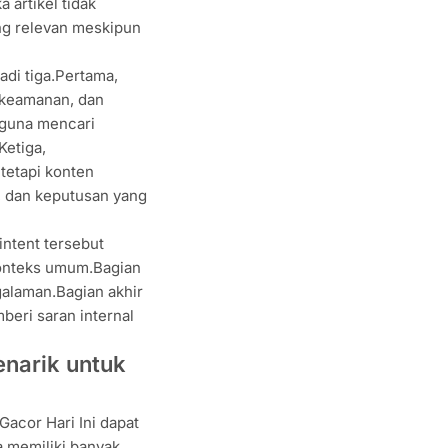
 artikel tidak
ng relevan meskipun
adi tiga.Pertama,
, keamanan, dan
gguna mencari
Ketiga,
tetapi konten
, dan keputusan yang
intent tersebut
konteks umum.Bagian
alaman.Bagian akhir
eri saran internal
enarik untuk
Gacor Hari Ini dapat
a memiliki banyak