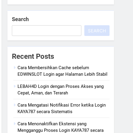
Search
SEARCH
Recent Posts
Cara Membersihkan Cache sebelum
EDWINSLOT Login agar Halaman Lebih Stabil
LEBAH4D Login dengan Proses Akses yang
Cepat, Aman, dan Terarah
Cara Mengatasi Notifikasi Error ketika Login
KAYA787 secara Sistematis
Cara Menonaktifkan Ekstensi yang
Mengganggu Proses Login KAYA787 secara