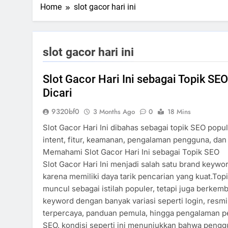
Home
slot gacor hari ini
slot gacor hari ini
Slot Gacor Hari Ini sebagai Topik SE
Dicari
9320bf0
3 Months Ago
0
18 Mins
Slot Gacor Hari Ini dibahas sebagai topik SEO pop
intent, fitur, keamanan, pengalaman pengguna, dan 
Memahami Slot Gacor Hari Ini sebagai Topik SEO
Slot Gacor Hari Ini menjadi salah satu brand keywo
karena memiliki daya tarik pencarian yang kuat.Topi
muncul sebagai istilah populer, tetapi juga berkem
keyword dengan banyak variasi seperti login, resmi,
terpercaya, panduan pemula, hingga pengalaman pe
SEO, kondisi seperti ini menunjukkan bahwa pengg