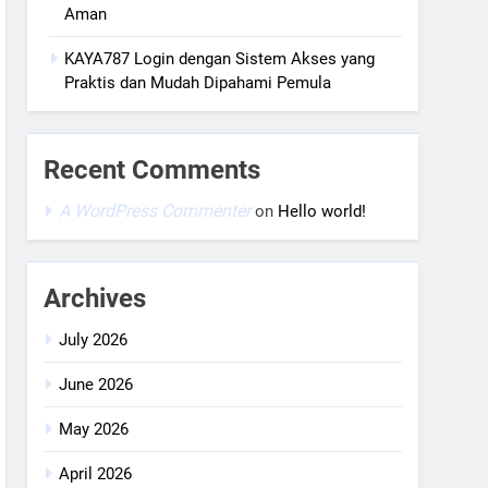
Aman
KAYA787 Login dengan Sistem Akses yang
Praktis dan Mudah Dipahami Pemula
Recent Comments
A WordPress Commenter
on
Hello world!
Archives
July 2026
June 2026
May 2026
April 2026