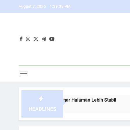
Skip
August 7, 2026
1:39:39 PM
to
content
Sor
Dapatkan P
NSLOT Login agar Halaman Lebih Stabil
LEBAH4D Logi
2 Weeks Ago
HEADLINES