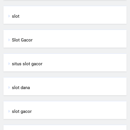
slot
Slot Gacor
situs slot gacor
slot dana
slot gacor