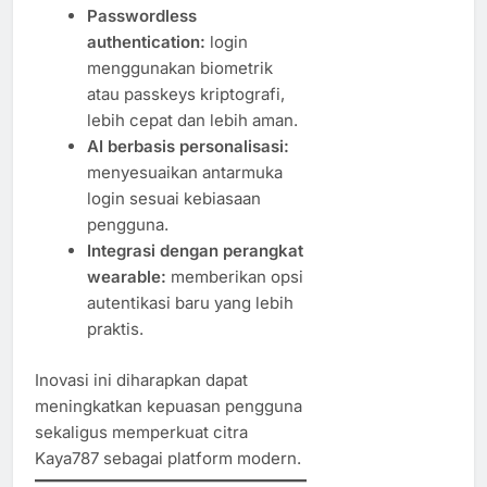
Passwordless
authentication:
login
menggunakan biometrik
atau passkeys kriptografi,
lebih cepat dan lebih aman.
AI berbasis personalisasi:
menyesuaikan antarmuka
login sesuai kebiasaan
pengguna.
Integrasi dengan perangkat
wearable:
memberikan opsi
autentikasi baru yang lebih
praktis.
Inovasi ini diharapkan dapat
meningkatkan kepuasan pengguna
sekaligus memperkuat citra
Kaya787 sebagai platform modern.