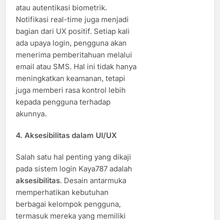
atau autentikasi biometrik.
Notifikasi real-time juga menjadi
bagian dari UX positif. Setiap kali
ada upaya login, pengguna akan
menerima pemberitahuan melalui
email atau SMS. Hal ini tidak hanya
meningkatkan keamanan, tetapi
juga memberi rasa kontrol lebih
kepada pengguna terhadap
akunnya.
4. Aksesibilitas dalam UI/UX
Salah satu hal penting yang dikaji
pada sistem login Kaya787 adalah
aksesibilitas
. Desain antarmuka
memperhatikan kebutuhan
berbagai kelompok pengguna,
termasuk mereka yang memiliki