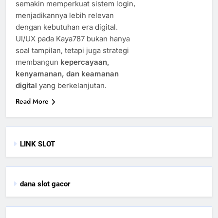
semakin memperkuat sistem login,
menjadikannya lebih relevan
dengan kebutuhan era digital.
UI/UX pada Kaya787 bukan hanya
soal tampilan, tetapi juga strategi
membangun
kepercayaan,
kenyamanan, dan keamanan
digital
yang berkelanjutan.
Read More
LINK SLOT
dana slot gacor