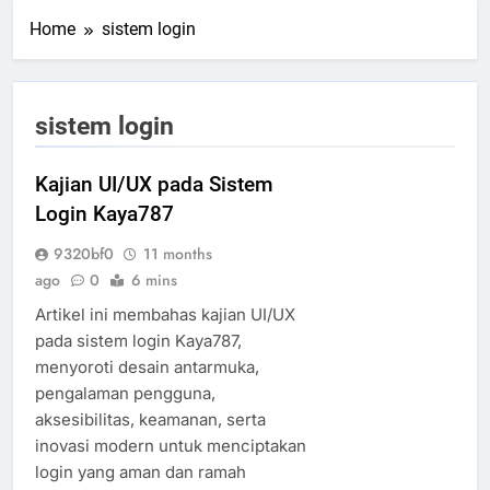
Home
sistem login
sistem login
Kajian UI/UX pada Sistem
Login Kaya787
9320bf0
11 months
ago
0
6 mins
Artikel ini membahas kajian UI/UX
pada sistem login Kaya787,
menyoroti desain antarmuka,
pengalaman pengguna,
aksesibilitas, keamanan, serta
inovasi modern untuk menciptakan
login yang aman dan ramah