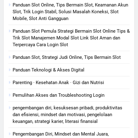
Panduan Slot Online, Tips Bermain Slot, Keamanan Akun
Slot, Trik Login Stabil, Solusi Masalah Koneksi, Slot
Mobile, Slot Anti Gangguan
Panduan Slot Pemula Strategi Bermain Slot Online Tips &
Trik Slot Manajemen Modal Slot Link Slot Aman dan
Terpercaya Cara Login Slot
Panduan Slot, Strategi Judi Online, Tips Bermain Slot
Panduan Teknologi & Akses Digital
Parenting · Kesehatan Anak · Gizi dan Nutrisi
Pemulihan Akses dan Troubleshooting Login
pengembangan diri, kesuksesan pribadi, produktivitas
dan efisiensi, mindset dan motivasi, pengelolaan
keuangan, strategi karier, literasi finansial
Pengembangan Diri, Mindset dan Mental Juara,