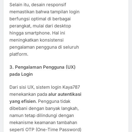
Selain itu, desain responsif
memastikan bahwa tampilan login
berfungsi optimal di berbagai
perangkat, mulai dari desktop
hingga smartphone. Hal ini
meningkatkan konsistensi
pengalaman pengguna di seluruh
platform.
3. Pengalaman Pengguna (UX)
pada Login
Dari sisi UX, sistem login Kaya787
menekankan pada
alur autentikasi
yang efisien
. Pengguna tidak
dibebani dengan banyak langkah,
namun tetap dilindungi dengan
mekanisme keamanan tambahan
seperti OTP (One-Time Password)