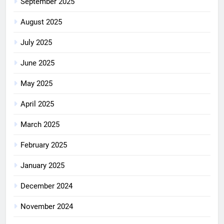
September 2025
August 2025
July 2025
June 2025
May 2025
April 2025
March 2025
February 2025
January 2025
December 2024
November 2024