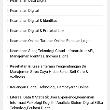
Keamanan Data Digital
Keamanan Digital
Keamanan Digital & Identitas
Keamanan Digital & Proteksi Link
Keamanan Online, Taruhan Online, Panduan Login
Keamanan Siber, Teknologi Cloud, Infrastruktur API,
Manajemen Identitas, Inovasi Digital
Kesehatan & Kesejahteraan Pengembangan Diri
Manajemen Stres Gaya Hidup Sehat Self-Care &
Wellness
Keuangan Digital, Teknologi, Pembayaran Online
Literasi Data & Statistik,User Experience,Keamanan
Informasi,Psikologi Kognitif,Analisis Sistem Digital,Etika
Teknologi,Edukasi Digital