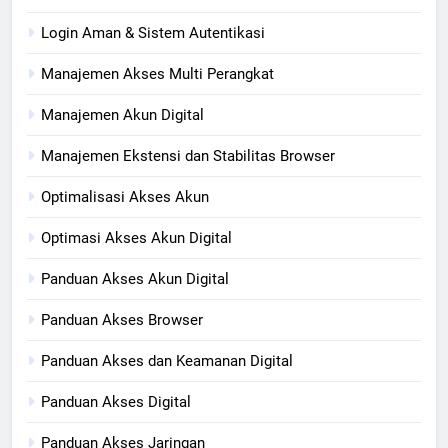
Login Aman & Sistem Autentikasi
Manajemen Akses Multi Perangkat
Manajemen Akun Digital
Manajemen Ekstensi dan Stabilitas Browser
Optimalisasi Akses Akun
Optimasi Akses Akun Digital
Panduan Akses Akun Digital
Panduan Akses Browser
Panduan Akses dan Keamanan Digital
Panduan Akses Digital
Panduan Akses Jaringan