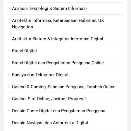
Analisis Teknologi & Sistem Informasi
Arsitektur Informasi, Keterbacaan Halaman, UX
Navigation
Arsitektur Sistem & Integritas Informasi Digital
Brand Digital
Brand Digital dan Pengalaman Pengguna Online
Budaya dan Teknologi Digital
Casino & Gaming, Panduan Pengguna, Taruhan Online
Casino, Slot Online, Jackpot Progresif
Desain Game Digital dan Pengalaman Pengguna
Desain Navigasi dan Antarmuka Digital