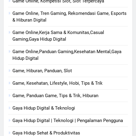
Game Online, Kompetisi Slot, Slot Terpercaya
Game Online, Tren Gaming, Rekomendasi Game, Esports
& Hiburan Digital
Game Online,Kerja Sama & Komunitas,Casual
Gaming,Gaya Hidup Digital
Game Online,Panduan Gaming,Kesehatan Mental,Gaya
Hidup Digital
Game, Hiburan, Panduan, Slot
Game, Kesehatan, Lifestyle, Hobi, Tips & Trik
Game, Panduan Game, Tips & Trik, Hiburan
Gaya Hidup Digital & Teknologi
Gaya Hidup Digital | Teknologi | Pengalaman Pengguna
Gaya Hidup Sehat & Produktivitas