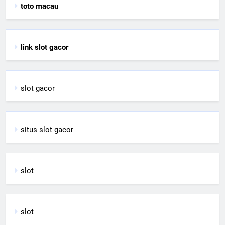
toto macau
link slot gacor
slot gacor
situs slot gacor
slot
slot