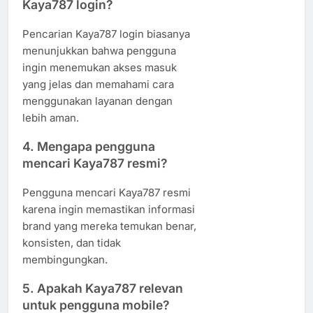
Kaya787 login?
Pencarian Kaya787 login biasanya
menunjukkan bahwa pengguna
ingin menemukan akses masuk
yang jelas dan memahami cara
menggunakan layanan dengan
lebih aman.
4. Mengapa pengguna
mencari Kaya787 resmi?
Pengguna mencari Kaya787 resmi
karena ingin memastikan informasi
brand yang mereka temukan benar,
konsisten, dan tidak
membingungkan.
5. Apakah Kaya787 relevan
untuk pengguna mobile?