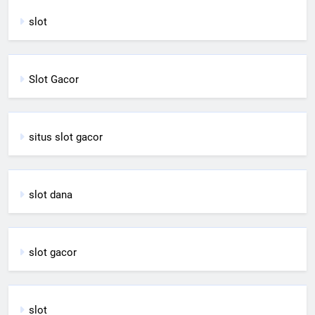
slot
Slot Gacor
situs slot gacor
slot dana
slot gacor
slot