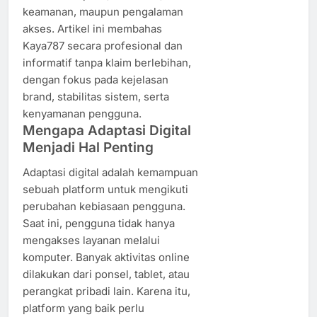
keamanan, maupun pengalaman
akses. Artikel ini membahas
Kaya787 secara profesional dan
informatif tanpa klaim berlebihan,
dengan fokus pada kejelasan
brand, stabilitas sistem, serta
kenyamanan pengguna.
Mengapa Adaptasi Digital
Menjadi Hal Penting
Adaptasi digital adalah kemampuan
sebuah platform untuk mengikuti
perubahan kebiasaan pengguna.
Saat ini, pengguna tidak hanya
mengakses layanan melalui
komputer. Banyak aktivitas online
dilakukan dari ponsel, tablet, atau
perangkat pribadi lain. Karena itu,
platform yang baik perlu