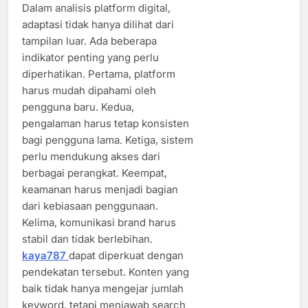
Dalam analisis platform digital,
adaptasi tidak hanya dilihat dari
tampilan luar. Ada beberapa
indikator penting yang perlu
diperhatikan. Pertama, platform
harus mudah dipahami oleh
pengguna baru. Kedua,
pengalaman harus tetap konsisten
bagi pengguna lama. Ketiga, sistem
perlu mendukung akses dari
berbagai perangkat. Keempat,
keamanan harus menjadi bagian
dari kebiasaan penggunaan.
Kelima, komunikasi brand harus
stabil dan tidak berlebihan.
kaya787
dapat diperkuat dengan
pendekatan tersebut. Konten yang
baik tidak hanya mengejar jumlah
keyword, tetapi menjawab search