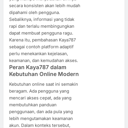
secara konsisten akan lebih mudah
dipahami oleh pengguna.
Sebaliknya, informasi yang tidak
rapi dan terlalu membingungkan
dapat membuat pengguna ragu.
Karena itu, pembahasan Kaya787
sebagai contoh platform adaptif
perlu menekankan kejelasan,
keamanan, dan kemudahan akses.
Peran Kaya787 dalam
Kebutuhan Online Modern
Kebutuhan online saat ini semakin
beragam. Ada pengguna yang
mencari akses cepat, ada yang
membutuhkan panduan
penggunaan, dan ada pula yang
lebih mengutamakan keamanan
akun. Dalam konteks tersebut,