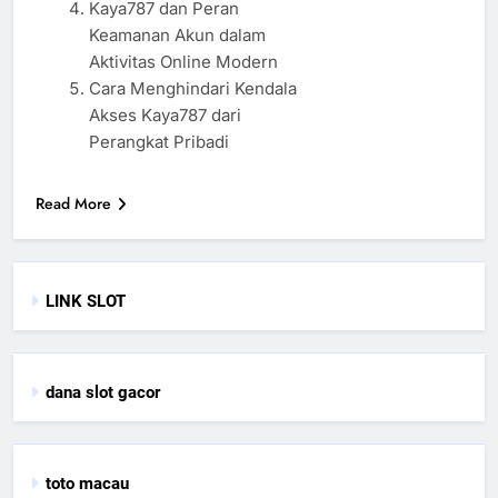
Kaya787 dan Peran
Keamanan Akun dalam
Aktivitas Online Modern
Cara Menghindari Kendala
Akses Kaya787 dari
Perangkat Pribadi
Read More
LINK SLOT
dana slot gacor
toto macau