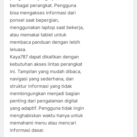
berbagai perangkat. Pengguna
bisa mengakses informasi dari
ponsel saat bepergian,
menggunakan laptop saat bekerja,
atau memakai tablet untuk
membaca panduan dengan lebih
leluasa.
Kaya787 dapat dikaitkan dengan
kebutuhan akses lintas perangkat
ini. Tampilan yang mudah dibaca,
navigasi yang sederhana, dan
struktur informasi yang tidak
membingungkan menjadi bagian
penting dari pengalaman digital
yang adaptif. Pengguna tidak ingin
menghabiskan waktu hanya untuk
memahami menu atau mencari
informasi dasar.