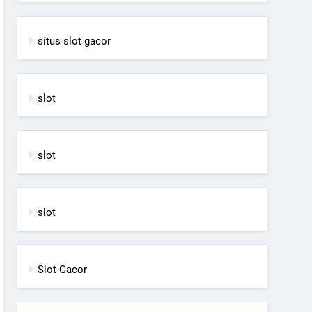
situs slot gacor
slot
slot
slot
Slot Gacor