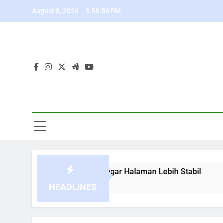
Skip
August 8, 2026
3:58:57 PM
to
content
Sor
Dapatkan P
WINSLOT Login agar Halaman Lebih Stabil
LEBAH4D Lo
2 Weeks Ago
HEADLINES