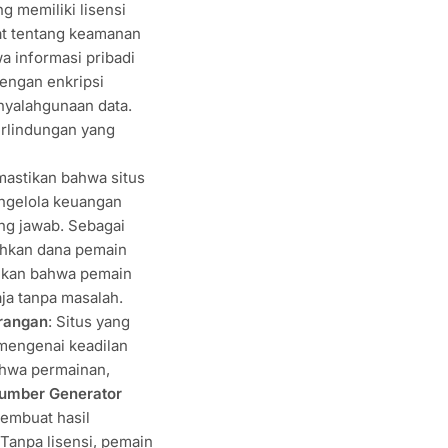
ng memiliki lisensi
at tentang keamanan
wa informasi pribadi
engan enkripsi
nyalahgunaan data.
erlindungan yang
mastikan bahwa situs
engelola keuangan
ng jawab. Sebagai
ahkan dana pemain
tikan bahwa pemain
a tanpa masalah.
rangan
: Situs yang
 mengenai keadilan
ahwa permainan,
umber Generator
embuat hasil
 Tanpa lisensi, pemain