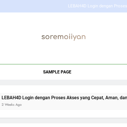
LEBAH4D Login dengan Proses 
Cara Mengatasi Notifikasi Error k
Cara Menonaktifkan Ekstensi yang Menggang
Cara Membersihkan Cache sebelum EDWINS
e Moi Iiyan
LEBAH4D Login dengan Proses 
roduk Kecantikan Alami Dari Sore Moi Iiyan. Bahan-Bahan Berk
Cara Mengatasi Notifikasi Error k
SAMPLE PAGE
Cara Menonaktifkan Ekstensi yang Menggang
gin dengan Proses Akses yang Cepat, Aman, dan Terarah