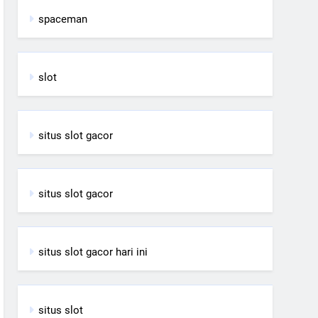
spaceman
slot
situs slot gacor
situs slot gacor
situs slot gacor hari ini
situs slot