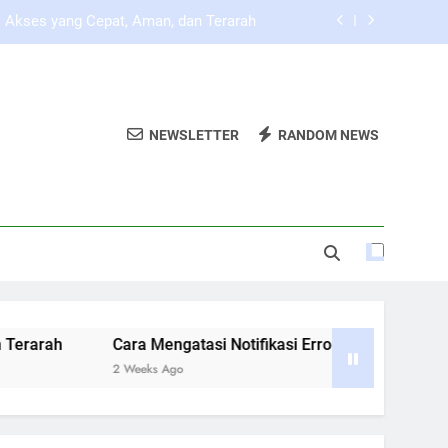
Akses yang Cepat, Aman, dan Terarah
etika Login KAYA787 secara Sistematis
gu Proses Login KAYA787 secara Aman
NEWSLETTER
RANDOM NEWS
LOT Login agar Halaman Lebih Stabil
Akses yang Cepat, Aman, dan Terarah
ualitas Untuk Perawatan Kulit Yang Sehat Dan Alami.
etika Login KAYA787 secara Sistematis
gu Proses Login KAYA787 secara Aman
Cara Mengatasi Notifikasi Error ketika Login KAYA787 seca
2 Weeks Ago