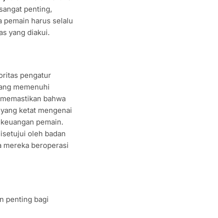
sangat penting,
 pemain harus selalu
as yang diakui.
oritas pengatur
t yang memenuhi
ni memastikan bahwa
 yang ketat mengenai
n keuangan pemain.
disetujui oleh badan
 mereka beroperasi
n penting bagi