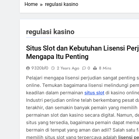
Home
regulasi kasino
regulasi kasino
Situs Slot dan Kebutuhan Lisensi Per
Mengapa Itu Penting
9320bf0
2 Years Ago
0
8 Mins
Pelajari mengapa lisensi perjudian sangat penting s
online. Temukan bagaimana lisensi melindungi pe
keadilan dalam permainan
situs slot
di kasino online
Industri perjudian online telah berkembang pesat 
terakhir, dan semakin banyak pemain yang memilih
permainan slot dan kasino secara digital. Namun, 
situs yang tersedia, bagaimana pemain dapat mem
bermain di tempat yang aman dan adil? Salah satu f
memilih situs slot yang terpercaya adalah
lisensi p