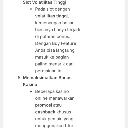
Slot Volatilitas Tinggi
Pada slot dengan
volatilitas tinggi
,
kemenangan besar
biasanya hanya terjadi
di putaran bonus.
Dengan Buy Feature,
Anda bisa langsung
masuk ke bagian
paling menarik dari
permainan ini.
Memaksimalkan Bonus
Kasino
Beberapa kasino
online menawarkan
promosi
atau
cashback
khusus
untuk pemain yang
menggunakan fitur