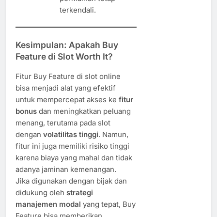
terkendali.
Kesimpulan: Apakah Buy
Feature di Slot Worth It?
Fitur Buy Feature di slot online
bisa menjadi alat yang efektif
untuk mempercepat akses ke
fitur
bonus
dan meningkatkan peluang
menang, terutama pada slot
dengan
volatilitas tinggi
. Namun,
fitur ini juga memiliki risiko tinggi
karena biaya yang mahal dan tidak
adanya jaminan kemenangan.
Jika digunakan dengan bijak dan
didukung oleh
strategi
manajemen modal
yang tepat, Buy
Feature bisa memberikan