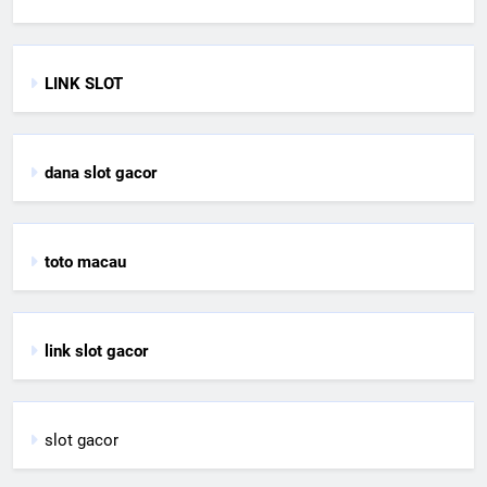
LINK SLOT
dana slot gacor
toto macau
link slot gacor
slot gacor