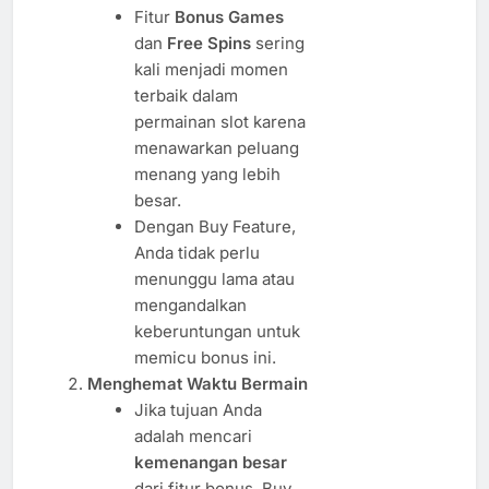
Fitur
Bonus Games
dan
Free Spins
sering
kali menjadi momen
terbaik dalam
permainan slot karena
menawarkan peluang
menang yang lebih
besar.
Dengan Buy Feature,
Anda tidak perlu
menunggu lama atau
mengandalkan
keberuntungan untuk
memicu bonus ini.
Menghemat Waktu Bermain
Jika tujuan Anda
adalah mencari
kemenangan besar
dari fitur bonus, Buy