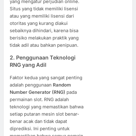
yang mengatur perjudian online.
Situs yang tidak memiliki lisensi
atau yang memiliki lisensi dari
otoritas yang kurang diakui
sebaiknya dihindari, karena bisa
berisiko melakukan praktik yang
tidak adil atau bahkan penipuan.
2. Penggunaan Teknologi
RNG yang Adil
Faktor kedua yang sangat penting
adalah penggunaan
Random
Number Generator (RNG)
pada
permainan slot. RNG adalah
teknologi yang memastikan bahwa
setiap putaran mesin slot benar-
benar acak dan tidak dapat
diprediksi. Ini penting untuk
memastikan bahwa semua pemain