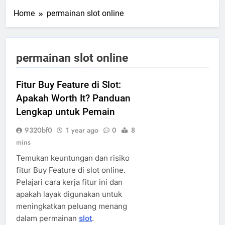
Home
permainan slot online
permainan slot online
Fitur Buy Feature di Slot:
Apakah Worth It? Panduan
Lengkap untuk Pemain
9320bf0
1 year ago
0
8
mins
Temukan keuntungan dan risiko
fitur Buy Feature di slot online.
Pelajari cara kerja fitur ini dan
apakah layak digunakan untuk
meningkatkan peluang menang
dalam permainan
slot
.