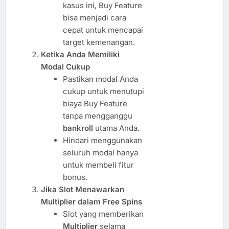
kasus ini, Buy Feature
bisa menjadi cara
cepat untuk mencapai
target kemenangan.
Ketika Anda Memiliki
Modal Cukup
Pastikan modal Anda
cukup untuk menutupi
biaya Buy Feature
tanpa mengganggu
bankroll
utama Anda.
Hindari menggunakan
seluruh modal hanya
untuk membeli fitur
bonus.
Jika Slot Menawarkan
Multiplier dalam Free Spins
Slot yang memberikan
Multiplier
selama