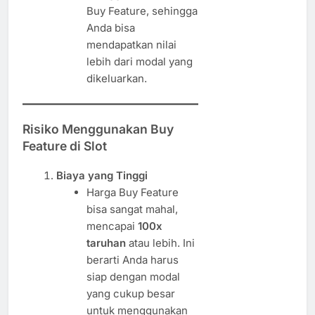
Buy Feature, sehingga
Anda bisa
mendapatkan nilai
lebih dari modal yang
dikeluarkan.
Risiko Menggunakan Buy
Feature di Slot
Biaya yang Tinggi
Harga Buy Feature
bisa sangat mahal,
mencapai
100x
taruhan
atau lebih. Ini
berarti Anda harus
siap dengan modal
yang cukup besar
untuk menggunakan