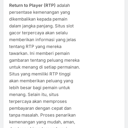
Return to Player (RTP)
adalah
persentase kemenangan yang
dikembalikan kepada pemain
dalam jangka panjang. Situs slot
gacor terpercaya akan selalu
memberikan informasi yang jelas
tentang RTP yang mereka
tawarkan. Ini memberi pemain
gambaran tentang peluang mereka
untuk menang di setiap permainan.
Situs yang memiliki RTP tinggi
akan memberikan peluang yang
lebih besar bagi pemain untuk
menang. Selain itu, situs
terpercaya akan memproses
pembayaran dengan cepat dan
tanpa masalah. Proses penarikan
kemenangan yang mudah, aman,