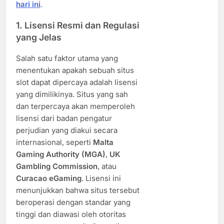
hari ini
.
1. Lisensi Resmi dan Regulasi
yang Jelas
Salah satu faktor utama yang
menentukan apakah sebuah situs
slot dapat dipercaya adalah lisensi
yang dimilikinya. Situs yang sah
dan terpercaya akan memperoleh
lisensi dari badan pengatur
perjudian yang diakui secara
internasional, seperti
Malta
Gaming Authority (MGA)
,
UK
Gambling Commission
, atau
Curacao eGaming
. Lisensi ini
menunjukkan bahwa situs tersebut
beroperasi dengan standar yang
tinggi dan diawasi oleh otoritas