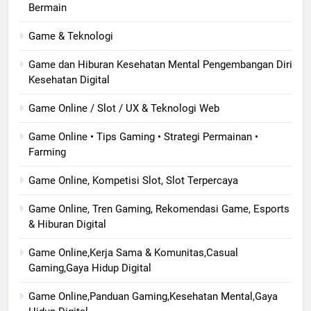
Bermain
Game & Teknologi
Game dan Hiburan Kesehatan Mental Pengembangan Diri
Kesehatan Digital
Game Online / Slot / UX & Teknologi Web
Game Online • Tips Gaming • Strategi Permainan •
Farming
Game Online, Kompetisi Slot, Slot Terpercaya
Game Online, Tren Gaming, Rekomendasi Game, Esports
& Hiburan Digital
Game Online,Kerja Sama & Komunitas,Casual
Gaming,Gaya Hidup Digital
Game Online,Panduan Gaming,Kesehatan Mental,Gaya