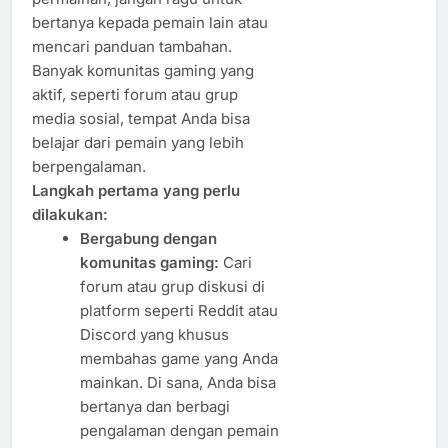
bertanya kepada pemain lain atau
mencari panduan tambahan.
Banyak komunitas gaming yang
aktif, seperti forum atau grup
media sosial, tempat Anda bisa
belajar dari pemain yang lebih
berpengalaman.
Langkah pertama yang perlu
dilakukan:
Bergabung dengan
komunitas gaming:
Cari
forum atau grup diskusi di
platform seperti Reddit atau
Discord yang khusus
membahas game yang Anda
mainkan. Di sana, Anda bisa
bertanya dan berbagi
pengalaman dengan pemain