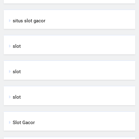
situs slot gacor
slot
slot
slot
Slot Gacor