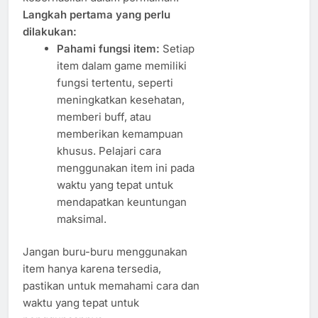
Langkah pertama yang perlu
dilakukan:
Pahami fungsi item:
Setiap
item dalam game memiliki
fungsi tertentu, seperti
meningkatkan kesehatan,
memberi buff, atau
memberikan kemampuan
khusus. Pelajari cara
menggunakan item ini pada
waktu yang tepat untuk
mendapatkan keuntungan
maksimal.
Jangan buru-buru menggunakan
item hanya karena tersedia,
pastikan untuk memahami cara dan
waktu yang tepat untuk