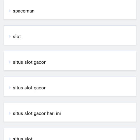
spaceman
slot
situs slot gacor
situs slot gacor
situs slot gacor hari ini
situs slot