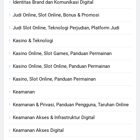
Identitas Brand dan Komunikasi Digital
Judi Online, Slot Online, Bonus & Promosi
Judi Slot Online, Teknologi Perjudian, Platform Judi
Kasino & Teknologi
Kasino Online, Slot Games, Panduan Permainan
Kasino Online, Slot Online, Panduan Permainan
Kasino, Slot Online, Panduan Permainan
Keamanan
Keamanan & Privasi, Panduan Pengguna, Taruhan Online
Keamanan Akses & Infrastruktur Digital
Keamanan Akses Digital