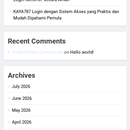
KAYA787 Login dengan Sistem Akses yang Praktis dan
Mudah Dipahami Pemula
Recent Comments
A WordPress Commenter
on
Hello world!
Archives
July 2026
June 2026
May 2026
April 2026