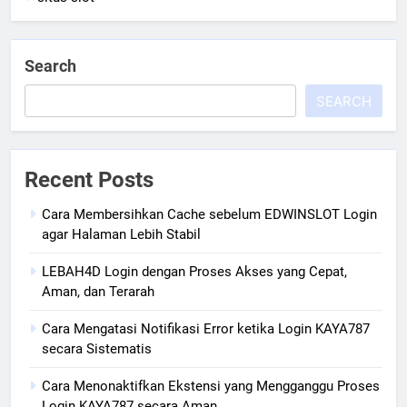
Search
SEARCH
Recent Posts
Cara Membersihkan Cache sebelum EDWINSLOT Login
agar Halaman Lebih Stabil
LEBAH4D Login dengan Proses Akses yang Cepat,
Aman, dan Terarah
Cara Mengatasi Notifikasi Error ketika Login KAYA787
secara Sistematis
Cara Menonaktifkan Ekstensi yang Mengganggu Proses
Login KAYA787 secara Aman