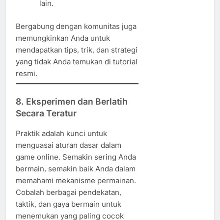
lain.
Bergabung dengan komunitas juga
memungkinkan Anda untuk
mendapatkan tips, trik, dan strategi
yang tidak Anda temukan di tutorial
resmi.
8.
Eksperimen dan Berlatih
Secara Teratur
Praktik adalah kunci untuk
menguasai aturan dasar dalam
game online. Semakin sering Anda
bermain, semakin baik Anda dalam
memahami mekanisme permainan.
Cobalah berbagai pendekatan,
taktik, dan gaya bermain untuk
menemukan yang paling cocok