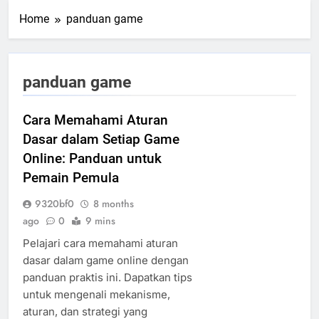
Home
panduan game
panduan game
Cara Memahami Aturan
Dasar dalam Setiap Game
Online: Panduan untuk
Pemain Pemula
9320bf0
8 months
ago
0
9 mins
Pelajari cara memahami aturan
dasar dalam game online dengan
panduan praktis ini. Dapatkan tips
untuk mengenali mekanisme,
aturan, dan strategi yang