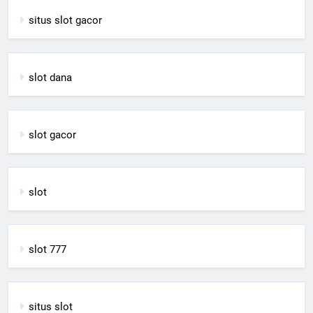
situs slot gacor
slot dana
slot gacor
slot
slot 777
situs slot