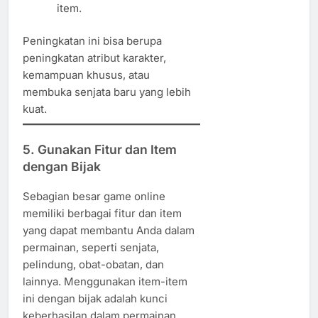
item.
Peningkatan ini bisa berupa
peningkatan atribut karakter,
kemampuan khusus, atau
membuka senjata baru yang lebih
kuat.
5.
Gunakan Fitur dan Item
dengan Bijak
Sebagian besar game online
memiliki berbagai fitur dan item
yang dapat membantu Anda dalam
permainan, seperti senjata,
pelindung, obat-obatan, dan
lainnya. Menggunakan item-item
ini dengan bijak adalah kunci
keberhasilan dalam permainan.