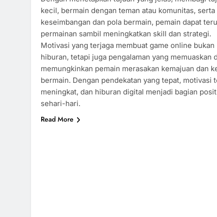
kecil, bermain dengan teman atau komunitas, sert
keseimbangan dan pola bermain, pemain dapat ter
permainan sambil meningkatkan skill dan strategi.
Motivasi yang terjaga membuat game online bukan
hiburan, tetapi juga pengalaman yang memuaskan 
memungkinkan pemain merasakan kemajuan dan kes
bermain. Dengan pendekatan yang tepat, motivasi t
meningkat, dan hiburan digital menjadi bagian posi
sehari-hari.
Read More