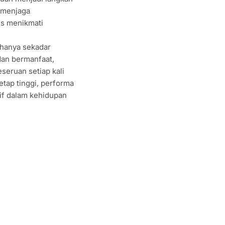
a menjaga
us menikmati
 hanya sekadar
dan bermanfaat,
eruan setiap kali
etap tinggi, performa
tif dalam kehidupan