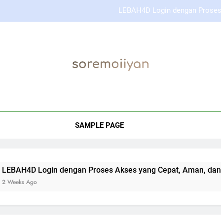
LEBAH4D Login dengan Proses 
Cara Mengatasi Notifikasi Error k
Cara Menonaktifkan Ekstensi yang Menggang
Cara Membersihkan Cache sebelum EDWINS
e Moi Iiyan
LEBAH4D Login dengan Proses 
roduk Kecantikan Alami Dari Sore Moi Iiyan. Bahan-Bahan Berk
Cara Mengatasi Notifikasi Error k
SAMPLE PAGE
Cara Menonaktifkan Ekstensi yang Menggang
gin dengan Proses Akses yang Cepat, Aman, dan Terarah