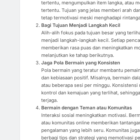
tertentu, mengumpulkan item langka, atau me
tertentu. Tujuan yang jelas memberi arah 
tetap termotivasi meski menghadapi rintanga
Bagi Tujuan Menjadi Langkah Kecil
Alih-alih fokus pada tujuan besar yang terliha
menjadi langkah-langkah kecil. Setiap penca
memberikan rasa puas dan meningkatkan mot
melanjutkan ke tahap berikutnya.
Jaga Pola Bermain yang Konsisten
Pola bermain yang teratur membantu pemai
dan kebiasaan positif. Misalnya, bermain dal
atau beberapa sesi per minggu. Konsistensi
kontrol dan kemajuan yang terlihat, sehingga
terjaga.
Bermain dengan Teman atau Komunitas
Interaksi sosial meningkatkan motivasi. Be
atau komunitas online memberikan tantanga
pengalaman yang lebih seru. Komunitas juga
berbagi tips dan strategi yang memotivasi p