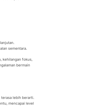
anjutan.
galan sementara.
 kehilangan fokus,
ngalaman bermain
erasa lebih berarti.
entu, mencapai level