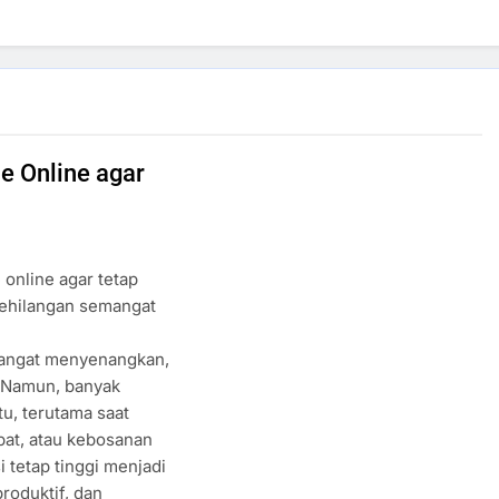
e Online agar
online agar tetap
kehilangan semangat
sangat menyenangkan,
. Namun, banyak
u, terutama saat
bat, atau kebosanan
tetap tinggi menjadi
produktif, dan