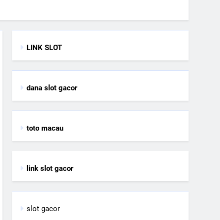
LINK SLOT
dana slot gacor
toto macau
link slot gacor
slot gacor