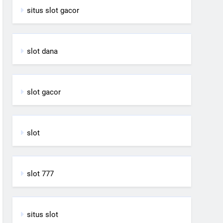
situs slot gacor
slot dana
slot gacor
slot
slot 777
situs slot