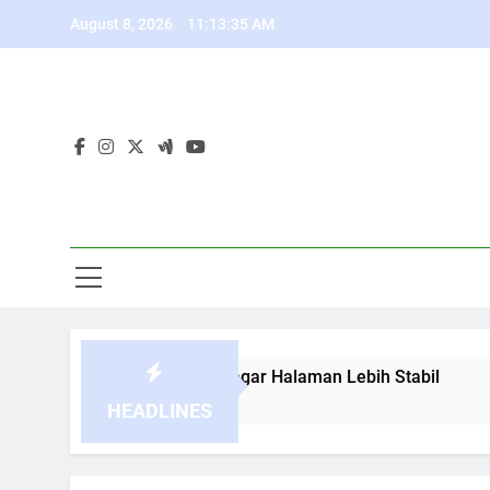
Skip
August 8, 2026
11:13:36 AM
to
content
Sor
Dapatkan P
WINSLOT Login agar Halaman Lebih Stabil
LEBAH4D Lo
2 Weeks Ago
HEADLINES