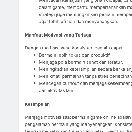
Menyadari kemajuan yang telah dicapai, baik
dalam game, membantu mempertahankan moti
strategi juga memungkinkan pemain memper
agar lebih efisien dan menyenangkan.
Manfaat Motivasi yang Terjaga
Dengan motivasi yang konsisten, pemain dapat:
Bermain lebih fokus dan produktif.
Menjaga pola bermain sehat dan teratur.
Meningkatkan keterampilan secara berkelanj
Menikmati permainan tanpa stres berlebihan
Mencegah burnout dan menjaga keseimbanga
dan aktivitas lain.
Kesimpulan
Menjaga motivasi saat bermain game online adalah
pengalaman bermain yang menyenangkan, konsisten
Dengan menetapkan tujuan yang jelas, membagi tu