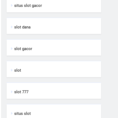
situs slot gacor
slot dana
slot gacor
slot
slot 777
situs slot