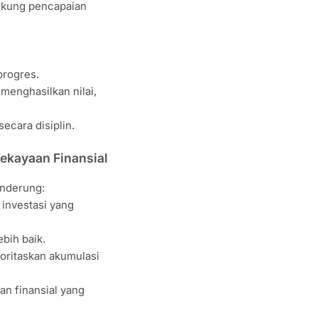
ukung pencapaian
progres.
menghasilkan nilai,
cara disiplin.
ekayaan Finansial
enderung:
investasi yang
bih baik.
oritaskan akumulasi
an finansial yang