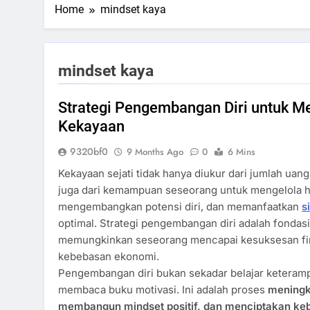
Home
mindset kaya
mindset kaya
Strategi Pengembangan Diri untuk M
Kekayaan
9320bf0
9 Months Ago
0
6 Mins
Kekayaan sejati tidak hanya diukur dari jumlah uang 
juga dari kemampuan seseorang untuk mengelola h
mengembangkan potensi diri, dan memanfaatkan
s
optimal. Strategi pengembangan diri adalah fondas
memungkinkan seseorang mencapai kesuksesan fin
kebebasan ekonomi.
Pengembangan diri bukan sekadar belajar keteramp
membaca buku motivasi. Ini adalah proses
meningk
membangun mindset positif, dan menciptakan ke