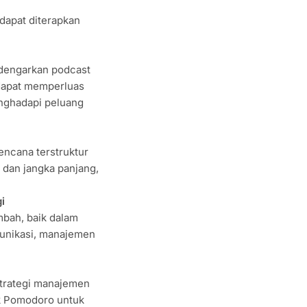
dapat diterapkan
ndengarkan podcast
 dapat memperluas
ghadapi peluang
encana terstruktur
 dan jangka panjang,
i
mbah, baik dalam
munikasi, manajemen
strategi manajemen
nik Pomodoro untuk