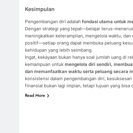
Kesimpulan
Pengembangan diri adalah
fondasi utama untuk 
Dengan strategi yang tepat—belajar terus-menerus
meningkatkan keterampilan, mengelola waktu, da
positif—setiap orang dapat membuka peluang kesuk
kehidupan yang lebih seimbang.
Ingat, kekayaan bukan hanya soal jumlah uang di re
kemampuan untuk
mengelola diri sendiri, membua
dan memanfaatkan waktu serta peluang secara 
konsistensi dalam pengembangan diri, kesuksesan
finansial bukan lagi impian, tetapi tujuan yang bisa 
Read More