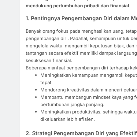
mendukung pertumbuhan pribadi dan finansial
.
1. Pentingnya Pengembangan Diri dalam M
Banyak orang fokus pada menghasilkan uang, teta
pengembangan diri. Padahal, kemampuan untuk berpi
mengelola waktu, mengambil keputusan bijak, dan
tantangan secara efektif memiliki dampak langsun
kesuksesan finansial.
Beberapa manfaat pengembangan diri terhadap keka
Meningkatkan kemampuan mengambil keputu
tepat.
Mendorong kreativitas dalam mencari peluan
Membantu membangun mindset kaya yang f
pertumbuhan jangka panjang.
Meningkatkan produktivitas, sehingga waktu
dikeluarkan lebih efisien.
2. Strategi Pengembangan Diri yang Efektif