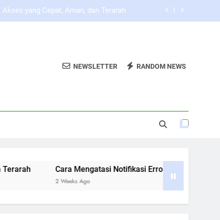
Akses yang Cepat, Aman, dan Terarah
etika Login KAYA787 secara Sistematis
gu Proses Login KAYA787 secara Aman
NEWSLETTER
RANDOM NEWS
LOT Login agar Halaman Lebih Stabil
Akses yang Cepat, Aman, dan Terarah
ualitas Untuk Perawatan Kulit Yang Sehat Dan Alami.
etika Login KAYA787 secara Sistematis
gu Proses Login KAYA787 secara Aman
Cara Mengatasi Notifikasi Error ketika Login KAYA787 sec
2 Weeks Ago