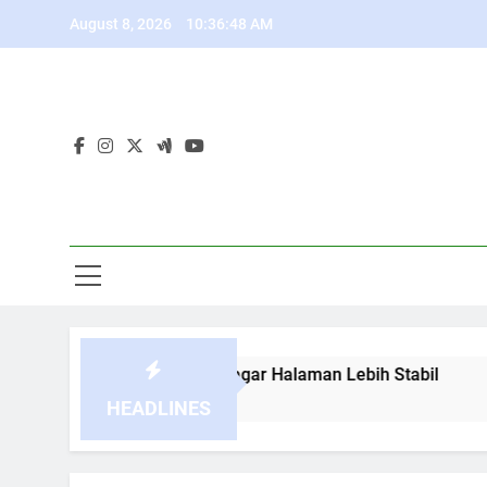
Skip
August 8, 2026
10:36:49 AM
to
content
Sor
Dapatkan P
DWINSLOT Login agar Halaman Lebih Stabil
LEBAH4D Lo
2 Weeks Ago
HEADLINES