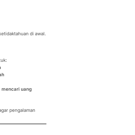
etidaktahuan di awal.
tuk:
n
ah
a mencari uang
 agar pengalaman