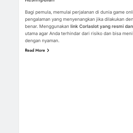
Bagi pemula, memulai perjalanan di dunia game onl
pengalaman yang menyenangkan jika dilakukan de
benar. Menggunakan
link Corlaslot yang resmi da
utama agar Anda terhindar dari risiko dan bisa men
dengan nyaman.
Read More