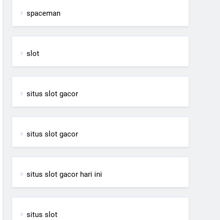
spaceman
slot
situs slot gacor
situs slot gacor
situs slot gacor hari ini
situs slot