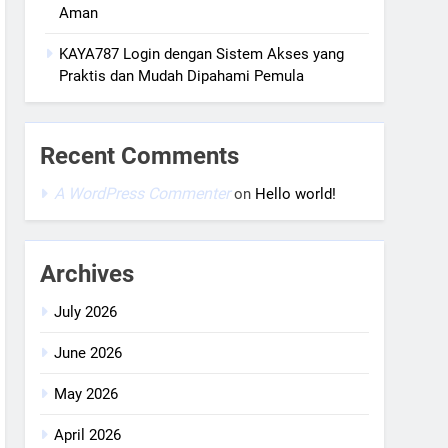
Aman
KAYA787 Login dengan Sistem Akses yang
Praktis dan Mudah Dipahami Pemula
Recent Comments
A WordPress Commenter
on
Hello world!
Archives
July 2026
June 2026
May 2026
April 2026