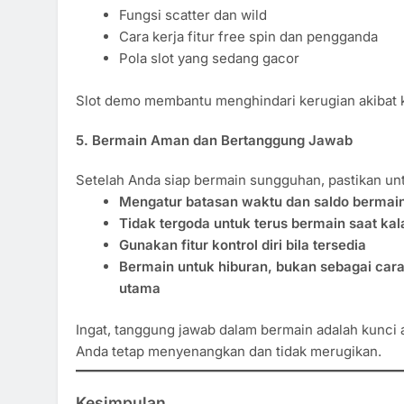
Fungsi scatter dan wild
Cara kerja fitur free spin dan pengganda
Pola slot yang sedang gacor
Slot demo membantu menghindari kerugian akibat k
5. Bermain Aman dan Bertanggung Jawab
Setelah Anda siap bermain sungguhan, pastikan un
Mengatur batasan waktu dan saldo bermai
Tidak tergoda untuk terus bermain saat kal
Gunakan fitur kontrol diri bila tersedia
Bermain untuk hiburan, bukan sebagai car
utama
Ingat, tanggung jawab dalam bermain adalah kunci
Anda tetap menyenangkan dan tidak merugikan.
Kesimpulan