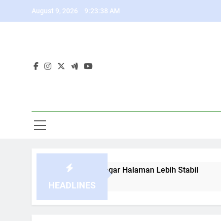
Skip
August 9, 2026
9:23:39 AM
to
content
Sor
Dapatkan P
WINSLOT Login agar Halaman Lebih Stabil
LEBAH4D Lo
2 Weeks Ago
HEADLINES