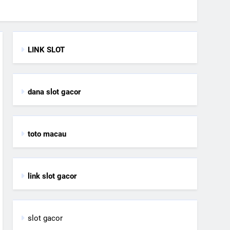
LINK SLOT
dana slot gacor
toto macau
link slot gacor
slot gacor