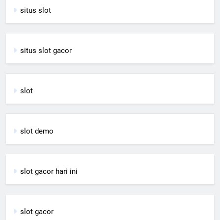
situs slot
situs slot gacor
slot
slot demo
slot gacor hari ini
slot gacor