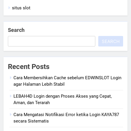
situs slot
Search
SEARCH
Recent Posts
Cara Membersihkan Cache sebelum EDWINSLOT Login
agar Halaman Lebih Stabil
LEBAH4D Login dengan Proses Akses yang Cepat,
Aman, dan Terarah
Cara Mengatasi Notifikasi Error ketika Login KAYA787
secara Sistematis