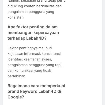
Namun, kekuatan brand tetap perlu
didukung konten berkualitas dan
pengalaman pengguna yang
konsisten.
Apa faktor penting dalam
membangun kepercayaan
terhadap Lebah4D?
Faktor pentingnya meliputi
kejelasan informasi, konsistensi
identitas, keamanan akses,
pengalaman pengguna yang rapi,
dan komunikasi yang tidak
berlebihan.
Bagaimana cara memperkuat
brand keyword Lebah4D di
Google?