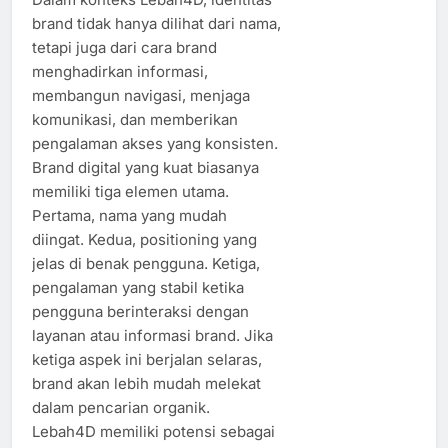
brand tidak hanya dilihat dari nama,
tetapi juga dari cara brand
menghadirkan informasi,
membangun navigasi, menjaga
komunikasi, dan memberikan
pengalaman akses yang konsisten.
Brand digital yang kuat biasanya
memiliki tiga elemen utama.
Pertama, nama yang mudah
diingat. Kedua, positioning yang
jelas di benak pengguna. Ketiga,
pengalaman yang stabil ketika
pengguna berinteraksi dengan
layanan atau informasi brand. Jika
ketiga aspek ini berjalan selaras,
brand akan lebih mudah melekat
dalam pencarian organik.
Lebah4D memiliki potensi sebagai