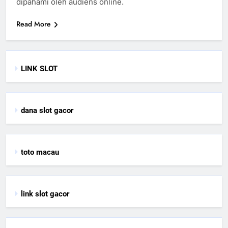
dipahami oleh audiens online.
Read More
LINK SLOT
dana slot gacor
toto macau
link slot gacor