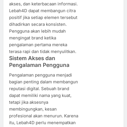
akses, dan keterbacaan informasi.
Lebah4D dapat membangun citra
positif jika setiap elemen tersebut
dihadirkan secara konsisten.
Pengguna akan lebih mudah
mengingat brand ketika
pengalaman pertama mereka
terasa rapi dan tidak menyulitkan.
Sistem Akses dan
Pengalaman Pengguna
Pengalaman pengguna menjadi
bagian penting dalam membangun
reputasi digital. Sebuah brand
dapat memiliki nama yang kuat,
tetapi jika aksesnya
membingungkan, kesan
profesional akan menurun. Karena
itu, Lebah4D perlu menempatkan