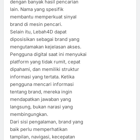
dengan banyak hasil pencarian
lain. Nama yang spesifik
membantu memperkuat sinyal
brand di mesin pencari.
Selain itu, Lebah4D dapat
diposisikan sebagai brand yang
mengutamakan kejelasan akses.
Pengguna digital saat ini menyukai
platform yang tidak rumit, cepat
dipahami, dan memiliki struktur
informasi yang tertata. Ketika
pengguna mencari informasi
tentang brand, mereka ingin
mendapatkan jawaban yang
langsung, bukan narasi yang
membingungkan.
Dari sisi pengalaman, brand yang
baik perlu memperhatikan
tampilan, navigasi, kecepatan