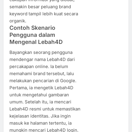
semakin besar peluang brand
keyword tampil lebih kuat secara
organik.
Contoh Skenario
Pengguna dalam
Mengenal Lebah4D
Bayangkan seorang pengguna
mendengar nama Lebah4D dari
percakapan online. Ia belum
memahami brand tersebut, lalu
melakukan pencarian di Google.
Pertama, ia mengetik Lebah4D
untuk mengetahui gambaran
umum. Setelah itu, ia mencari
Lebah4D resmi untuk memastikan
kejelasan identitas. Jika ingin
masuk ke halaman tertentu, ia
mungkin mencari Lebah4D login.