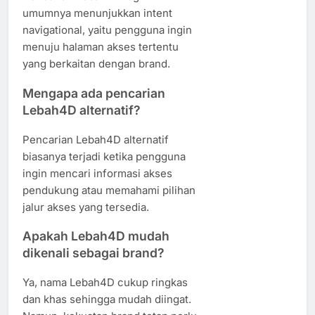
umumnya menunjukkan intent
navigational, yaitu pengguna ingin
menuju halaman akses tertentu
yang berkaitan dengan brand.
Mengapa ada pencarian
Lebah4D alternatif?
Pencarian Lebah4D alternatif
biasanya terjadi ketika pengguna
ingin mencari informasi akses
pendukung atau memahami pilihan
jalur akses yang tersedia.
Apakah Lebah4D mudah
dikenali sebagai brand?
Ya, nama Lebah4D cukup ringkas
dan khas sehingga mudah diingat.