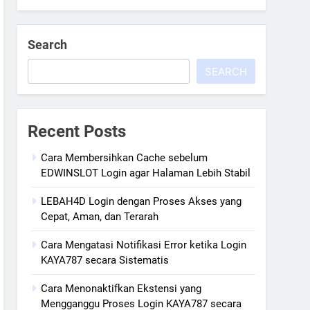
Search
SEARCH
Recent Posts
Cara Membersihkan Cache sebelum
EDWINSLOT Login agar Halaman Lebih Stabil
LEBAH4D Login dengan Proses Akses yang
Cepat, Aman, dan Terarah
Cara Mengatasi Notifikasi Error ketika Login
KAYA787 secara Sistematis
Cara Menonaktifkan Ekstensi yang
Mengganggu Proses Login KAYA787 secara