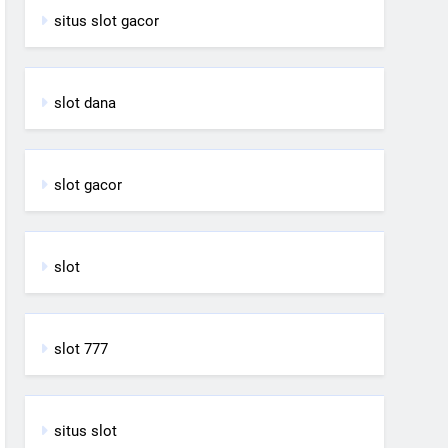
situs slot gacor
slot dana
slot gacor
slot
slot 777
situs slot