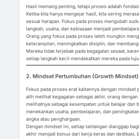
Hasil memang penting, tetapi proses adalah fondas
Ketika kita hanya mengejar hasil, kita sering merasa 
sesuai harapan. Fokus pada proses mengubah sudu
langkah, usaha, dan kebiasaan menjadi pembelajar
Orang yang fokus pada proses lebih mungkin me
keterampilan, meningkatkan disiplin, dan membangu
Mereka tidak terjebak pada kegagalan sesaat, ka
setiap langkah kecil mendekatkan mereka pada tuju
2. Mindset Pertumbuhan (Growth Mindset)
Fokus pada proses erat kaitannya dengan mindset 
alih melihat kegagalan sebagai akhir, orang denga
melihatnya sebagai kesempatan untuk belajar dan
menekankan usaha, pembelajaran, dan peningkatan 
angka atau penghargaan.
Dengan mindset ini, setiap tantangan dianggap bagi
akhir menjadi bonus dari kerja keras dan dedikasi,