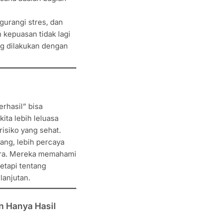
gurangi stres, dan
 kepuasan tidak lagi
ng dilakukan dengan
rhasil” bisa
ita lebih leluasa
isiko yang sehat.
ang, lebih percaya
tara. Mereka memahami
etapi tentang
lanjutan.
n Hanya Hasil