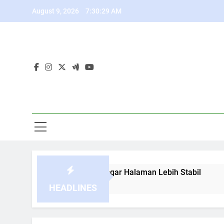
Skip
August 9, 2026
7:30:30 AM
to
content
Sor
Dapatkan P
WINSLOT Login agar Halaman Lebih Stabil
LEBAH4D Lo
2 Weeks Ago
HEADLINES