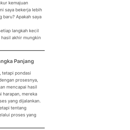
ukur kemajuan
ni saya bekerja lebih
ng baru? Apakah saya
setiap langkah kecil
 hasil akhir mungkin
angka Panjang
 tetapi pondasi
 dengan prosesnya,
kan mencapai hasil
ai harapan, mereka
ses yang dijalankan.
etapi tentang
elalui proses yang