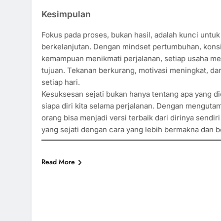
Kesimpulan
Fokus pada proses, bukan hasil, adalah kunci untu
berkelanjutan. Dengan mindset pertumbuhan, konsi
kemampuan menikmati perjalanan, setiap usaha me
tujuan. Tekanan berkurang, motivasi meningkat, da
setiap hari.
Kesuksesan sejati bukan hanya tentang apa yang dic
siapa diri kita selama perjalanan. Dengan menguta
orang bisa menjadi versi terbaik dari dirinya sendir
yang sejati dengan cara yang lebih bermakna dan b
Read More