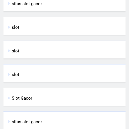
situs slot gacor
slot
slot
slot
Slot Gacor
situs slot gacor