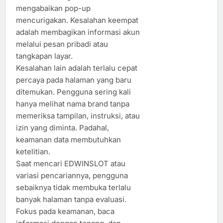
mengabaikan pop-up
mencurigakan. Kesalahan keempat
adalah membagikan informasi akun
melalui pesan pribadi atau
tangkapan layar.
Kesalahan lain adalah terlalu cepat
percaya pada halaman yang baru
ditemukan. Pengguna sering kali
hanya melihat nama brand tanpa
memeriksa tampilan, instruksi, atau
izin yang diminta. Padahal,
keamanan data membutuhkan
ketelitian.
Saat mencari EDWINSLOT atau
variasi pencariannya, pengguna
sebaiknya tidak membuka terlalu
banyak halaman tanpa evaluasi.
Fokus pada keamanan, baca