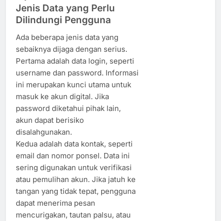
Jenis Data yang Perlu
Dilindungi Pengguna
Ada beberapa jenis data yang
sebaiknya dijaga dengan serius.
Pertama adalah data login, seperti
username dan password. Informasi
ini merupakan kunci utama untuk
masuk ke akun digital. Jika
password diketahui pihak lain,
akun dapat berisiko
disalahgunakan.
Kedua adalah data kontak, seperti
email dan nomor ponsel. Data ini
sering digunakan untuk verifikasi
atau pemulihan akun. Jika jatuh ke
tangan yang tidak tepat, pengguna
dapat menerima pesan
mencurigakan, tautan palsu, atau