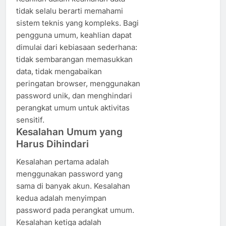
tidak selalu berarti memahami
sistem teknis yang kompleks. Bagi
pengguna umum, keahlian dapat
dimulai dari kebiasaan sederhana:
tidak sembarangan memasukkan
data, tidak mengabaikan
peringatan browser, menggunakan
password unik, dan menghindari
perangkat umum untuk aktivitas
sensitif.
Kesalahan Umum yang
Harus Dihindari
Kesalahan pertama adalah
menggunakan password yang
sama di banyak akun. Kesalahan
kedua adalah menyimpan
password pada perangkat umum.
Kesalahan ketiga adalah