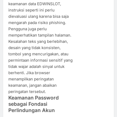
keamanan data EDWINSLOT,
instruksi seperti ini perlu
dievaluasi ulang karena bisa saja
mengarah pada risiko phishing.
Pengguna juga perlu
memperhatikan tampilan halaman.
Kesalahan teks yang berlebihan,
desain yang tidak konsisten,
tombol yang mencurigakan, atau
permintaan informasi sensitif yang
tidak wajar adalah sinyal untuk
berhenti. Jika browser
menampilkan peringatan
keamanan, jangan abaikan
peringatan tersebut.
Keamanan Password
sebagai Fondasi
Perlindungan Akun