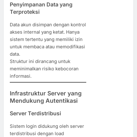
Penyimpanan Data yang
Terproteksi
Data akun disimpan dengan kontrol
akses internal yang ketat. Hanya
sistem tertentu yang memiliki izin
untuk membaca atau memodifikasi
data.
Struktur ini dirancang untuk
meminimalkan risiko kebocoran
informasi.
Infrastruktur Server yang
Mendukung Autentikasi
Server Terdistribusi
Sistem login didukung oleh server
terdistribusi dengan load