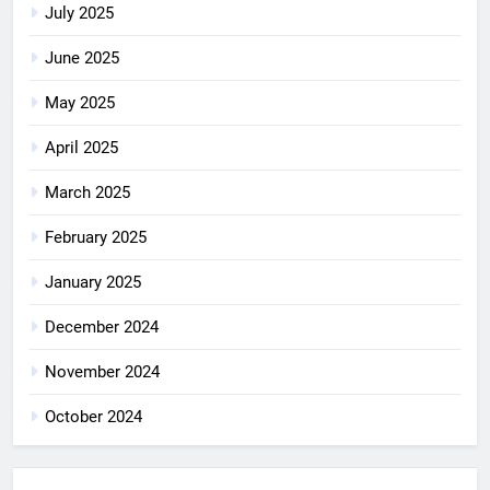
July 2025
June 2025
May 2025
April 2025
March 2025
February 2025
January 2025
December 2024
November 2024
October 2024