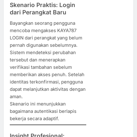
Skenario Praktis: Login
dari Perangkat Baru
Bayangkan seorang pengguna
mencoba mengakses KAYA787
LOGIN dari perangkat yang belum
pernah digunakan sebelumnya.
Sistem mendeteksi perubahan
tersebut dan menerapkan
verifikasi tambahan sebelum
memberikan akses penuh. Setelah
identitas terkonfirmasi, pengguna
dapat melanjutkan aktivitas dengan
aman.
Skenario ini menunjukkan
bagaimana autentikasi berlapis
bekerja secara adaptif.
Insight Profesional: