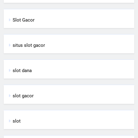
Slot Gacor
situs slot gacor
slot dana
slot gacor
slot