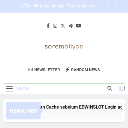
Skip
Cara Mengatasi Notifikasi Error ketika Login
to
KAYA787 secara Sistematis
content
Cara Menonaktifkan Ekstensi yang Mengganggu
Proses Login KAYA787 secara Aman
Cara Membersihkan Cache sebelum EDWINSLOT
Login agar Halaman Lebih Stabil
LEBAH4D Login dengan Proses Akses yang
Cepat, Aman, dan Terarah
Cara Mengatasi Notifikasi Error ketika Login
KAYA787 secara Sistematis
Sore Moi Iiyan
Dapatkan Produk Kecantikan Alami Dari
Cara Menonaktifkan Ekstensi yang Mengganggu
NEWSLETTER
RANDOM NEWS
Proses Login KAYA787 secara Aman
Sore Moi Iiyan. Bahan-Bahan Berkualitas
Untuk Perawatan Kulit Yang Sehat Dan
MENU
Alami.
ra Membersihkan Cache sebelum EDWINSLOT Login agar Hala
HEADLINES
Weeks Ago