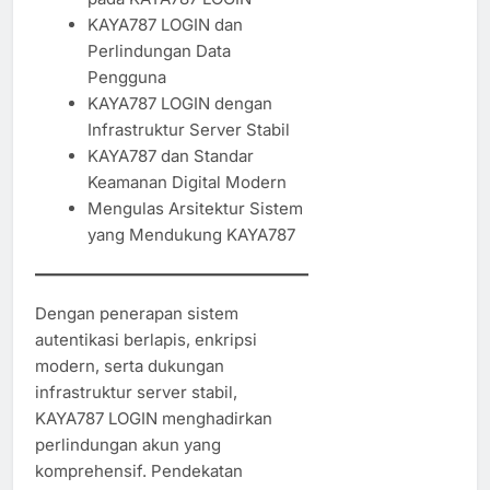
KAYA787 LOGIN dan
Perlindungan Data
Pengguna
KAYA787 LOGIN dengan
Infrastruktur Server Stabil
KAYA787 dan Standar
Keamanan Digital Modern
Mengulas Arsitektur Sistem
yang Mendukung KAYA787
Dengan penerapan sistem
autentikasi berlapis, enkripsi
modern, serta dukungan
infrastruktur server stabil,
KAYA787 LOGIN menghadirkan
perlindungan akun yang
komprehensif. Pendekatan