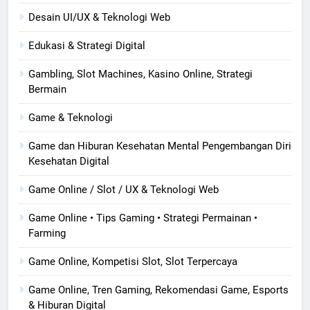
Desain UI/UX & Teknologi Web
Edukasi & Strategi Digital
Gambling, Slot Machines, Kasino Online, Strategi
Bermain
Game & Teknologi
Game dan Hiburan Kesehatan Mental Pengembangan Diri
Kesehatan Digital
Game Online / Slot / UX & Teknologi Web
Game Online • Tips Gaming • Strategi Permainan •
Farming
Game Online, Kompetisi Slot, Slot Terpercaya
Game Online, Tren Gaming, Rekomendasi Game, Esports
& Hiburan Digital