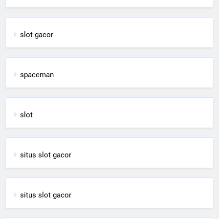
slot gacor
spaceman
slot
situs slot gacor
situs slot gacor