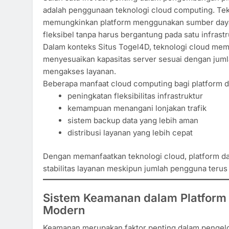
adalah penggunaan teknologi cloud computing. Tek
memungkinkan platform menggunakan sumber daya
fleksibel tanpa harus bergantung pada satu infrastru
Dalam konteks Situs Togel4D, teknologi cloud mem
menyesuaikan kapasitas server sesuai dengan jum
mengakses layanan.
Beberapa manfaat cloud computing bagi platform dig
peningkatan fleksibilitas infrastruktur
kemampuan menangani lonjakan trafik
sistem backup data yang lebih aman
distribusi layanan yang lebih cepat
Dengan memanfaatkan teknologi cloud, platform 
stabilitas layanan meskipun jumlah pengguna terus
Sistem Keamanan dalam Platform 
Modern
Keamanan merupakan faktor penting dalam pengelola