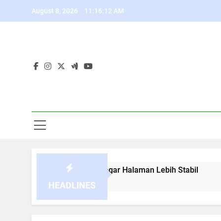
Skip
August 8, 2026
11:16:13 AM
to
content
Sor
Dapatkan P
WINSLOT Login agar Halaman Lebih Stabil
LEBAH4D Lo
2 Weeks Ago
HEADLINES