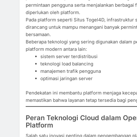
permintaan pengguna serta menjalankan berbagai f
diperlukan oleh platform.
Pada platform seperti Situs Togel4D, infrastruktur 
dirancang untuk mampu menangani banyak permint
bersamaan.
Beberapa teknologi yang sering digunakan dalam p
platform modern antara lain:
sistem server terdistribusi
teknologi load balancing
manajemen trafik pengguna
optimasi jaringan server
Pendekatan ini membantu platform menjaga kecepa
memastikan bahwa layanan tetap tersedia bagi pen
Peran Teknologi Cloud dalam Ope
Platform
Salah satu inovasi penting dalam pengembangan pl