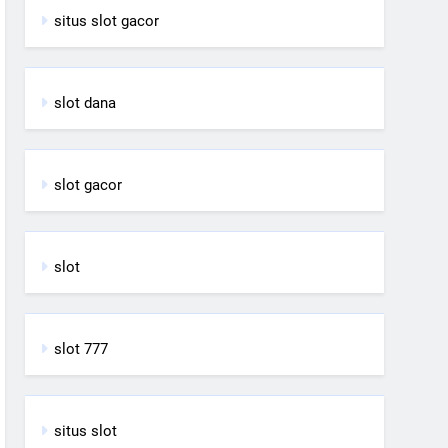
situs slot gacor
slot dana
slot gacor
slot
slot 777
situs slot