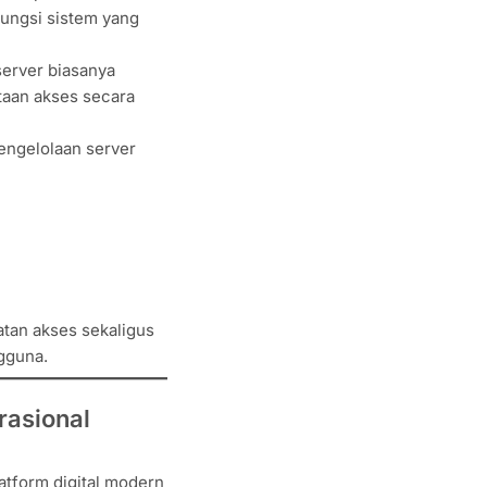
ungsi sistem yang
server biasanya
aan akses secara
engelolaan server
tan akses sekaligus
gguna.
rasional
atform digital modern