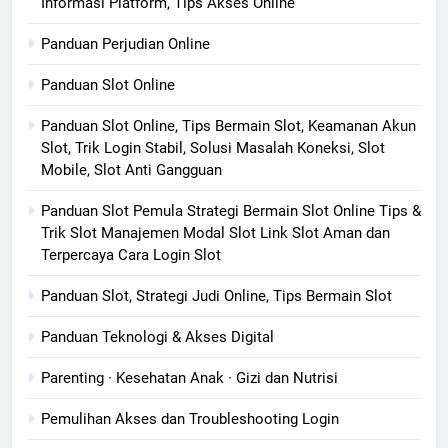
Informasi Platform, Tips Akses Online
Panduan Perjudian Online
Panduan Slot Online
Panduan Slot Online, Tips Bermain Slot, Keamanan Akun
Slot, Trik Login Stabil, Solusi Masalah Koneksi, Slot
Mobile, Slot Anti Gangguan
Panduan Slot Pemula Strategi Bermain Slot Online Tips &
Trik Slot Manajemen Modal Slot Link Slot Aman dan
Terpercaya Cara Login Slot
Panduan Slot, Strategi Judi Online, Tips Bermain Slot
Panduan Teknologi & Akses Digital
Parenting · Kesehatan Anak · Gizi dan Nutrisi
Pemulihan Akses dan Troubleshooting Login