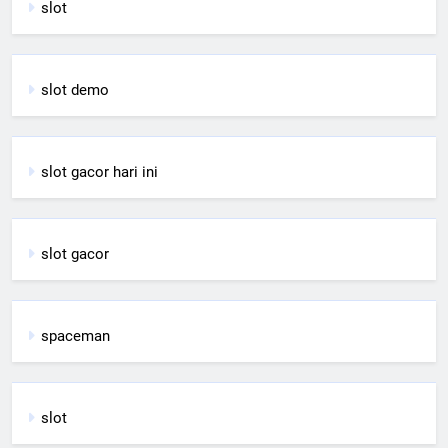
slot
slot demo
slot gacor hari ini
slot gacor
spaceman
slot