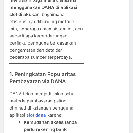
mendalam bagaimana
transaksi
menggunakan DANA di aplikasi
slot dilakukan
, bagaimana
efisiensinya dibanding metode
lain, seberapa aman sistem ini, dan
seperti apa kecenderungan
perilaku pengguna berdasarkan
pengamatan dan data dari
beberapa sumber terpercaya.
1. Peningkatan Popularitas
Pembayaran via DANA
DANA telah menjadi salah satu
metode pembayaran paling
diminati di kalangan pengguna
aplikasi
slot dana
karena:
Kemudahan akses tanpa
perlu rekening bank