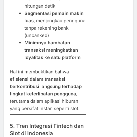
hitungan detik
Segmentasi pemain makin
luas
, menjangkau pengguna
tanpa rekening bank
(unbanked)
Minimnya hambatan
transaksi meningkatkan
loyalitas ke satu platform
Hal ini membuktikan bahwa
efisiensi dalam transaksi
berkontribusi langsung terhadap
tingkat keterlibatan pengguna
,
terutama dalam aplikasi hiburan
yang bersifat instan seperti slot.
5. Tren Integrasi Fintech dan
Slot di Indonesia