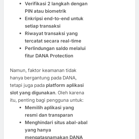
Verifikasi 2 langkah dengan
PIN atau biometrik
Enkripsi end-to-end untuk
setiap transaksi
Riwayat transaksi yang
tercatat secara real-time
Perlindungan saldo melalui
fitur DANA Protection
Namun, faktor keamanan tidak
hanya bergantung pada DANA,
tetapi juga pada
platform aplikasi
slot yang digunakan
. Oleh karena
itu, penting bagi pengguna untuk:
Memilih aplikasi yang
resmi dan transparan
Menghindari situs abal-abal
yang hanya
mengatasnamakan DANA