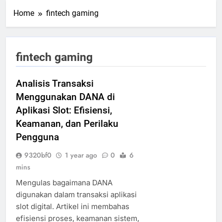
Home
fintech gaming
fintech gaming
Analisis Transaksi
Menggunakan DANA di
Aplikasi Slot: Efisiensi,
Keamanan, dan Perilaku
Pengguna
9320bf0
1 year ago
0
6
mins
Mengulas bagaimana DANA
digunakan dalam transaksi aplikasi
slot digital. Artikel ini membahas
efisiensi proses, keamanan sistem,