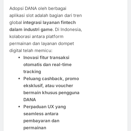
Adopsi DANA oleh berbagai
aplikasi slot adalah bagian dari tren
global
integrasi layanan fintech
dalam industri game
. Di Indonesia,
kolaborasi antara platform
permainan dan layanan dompet
digital telah memicu:
Inovasi fitur transaksi
otomatis dan real-time
tracking
Peluang cashback, promo
eksklusif, atau voucher
bermain khusus pengguna
DANA
Perpaduan UX yang
seamless antara
pembayaran dan
permainan