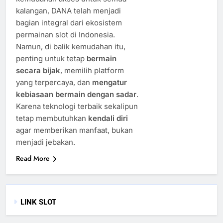
kalangan, DANA telah menjadi
bagian integral dari ekosistem
permainan slot di Indonesia.
Namun, di balik kemudahan itu,
penting untuk tetap
bermain
secara bijak
, memilih platform
yang terpercaya, dan
mengatur
kebiasaan bermain dengan sadar
.
Karena teknologi terbaik sekalipun
tetap membutuhkan
kendali diri
agar memberikan manfaat, bukan
menjadi jebakan.
Read More
LINK SLOT