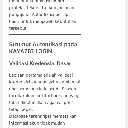
menuntut kombinasi antara
proteksi teknis dan kenyamanan
pengguna. Autentikasi berlapis
hadir untuk menjawab kebutuhan
tersebut.
Struktur Autentikasi pada
KAYA787 LOGIN
Validasi Kredensial Dasar
Lapisan pertama adalah validasi
kredensial standar, yaitu kombinasi
username dan kata sandi. Proses
ini dilakukan melalui backend yang
telah dioptimalkan agar respons
tetap cepat.
Database terenkripsi memastikan
informasi akun tidak mudah