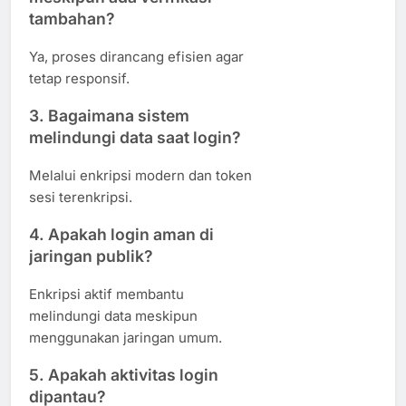
tambahan?
Ya, proses dirancang efisien agar
tetap responsif.
3. Bagaimana sistem
melindungi data saat login?
Melalui enkripsi modern dan token
sesi terenkripsi.
4. Apakah login aman di
jaringan publik?
Enkripsi aktif membantu
melindungi data meskipun
menggunakan jaringan umum.
5. Apakah aktivitas login
dipantau?