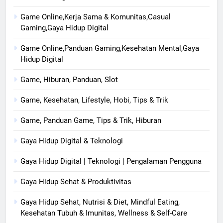
Game Online,Kerja Sama & Komunitas,Casual
Gaming,Gaya Hidup Digital
Game Online,Panduan Gaming,Kesehatan Mental,Gaya
Hidup Digital
Game, Hiburan, Panduan, Slot
Game, Kesehatan, Lifestyle, Hobi, Tips & Trik
Game, Panduan Game, Tips & Trik, Hiburan
Gaya Hidup Digital & Teknologi
Gaya Hidup Digital | Teknologi | Pengalaman Pengguna
Gaya Hidup Sehat & Produktivitas
Gaya Hidup Sehat, Nutrisi & Diet, Mindful Eating,
Kesehatan Tubuh & Imunitas, Wellness & Self-Care