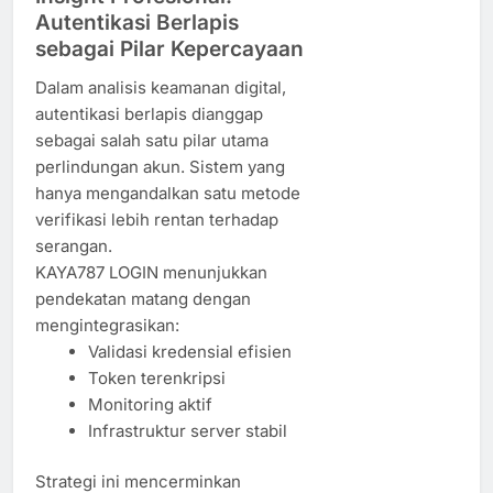
Autentikasi Berlapis
sebagai Pilar Kepercayaan
Dalam analisis keamanan digital,
autentikasi berlapis dianggap
sebagai salah satu pilar utama
perlindungan akun. Sistem yang
hanya mengandalkan satu metode
verifikasi lebih rentan terhadap
serangan.
KAYA787 LOGIN menunjukkan
pendekatan matang dengan
mengintegrasikan:
Validasi kredensial efisien
Token terenkripsi
Monitoring aktif
Infrastruktur server stabil
Strategi ini mencerminkan