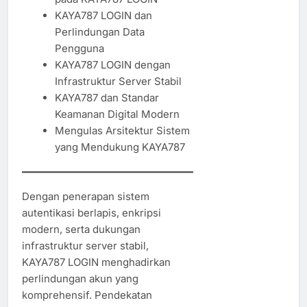
KAYA787 LOGIN dan
Perlindungan Data
Pengguna
KAYA787 LOGIN dengan
Infrastruktur Server Stabil
KAYA787 dan Standar
Keamanan Digital Modern
Mengulas Arsitektur Sistem
yang Mendukung KAYA787
Dengan penerapan sistem
autentikasi berlapis, enkripsi
modern, serta dukungan
infrastruktur server stabil,
KAYA787 LOGIN menghadirkan
perlindungan akun yang
komprehensif. Pendekatan