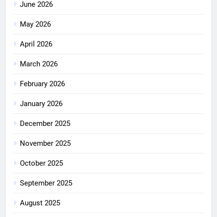
June 2026
May 2026
April 2026
March 2026
February 2026
January 2026
December 2025
November 2025
October 2025
September 2025
August 2025