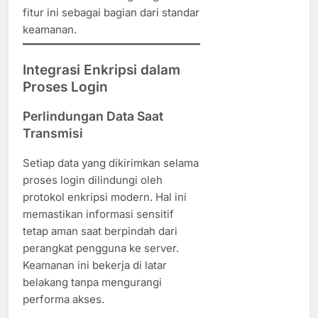
fitur ini sebagai bagian dari standar
keamanan.
Integrasi Enkripsi dalam
Proses Login
Perlindungan Data Saat
Transmisi
Setiap data yang dikirimkan selama
proses login dilindungi oleh
protokol enkripsi modern. Hal ini
memastikan informasi sensitif
tetap aman saat berpindah dari
perangkat pengguna ke server.
Keamanan ini bekerja di latar
belakang tanpa mengurangi
performa akses.