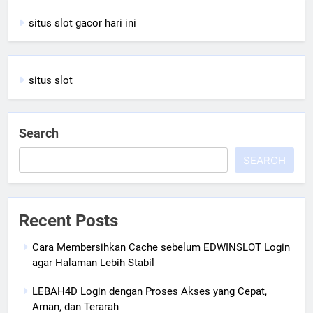
situs slot gacor hari ini
situs slot
Search
SEARCH
Recent Posts
Cara Membersihkan Cache sebelum EDWINSLOT Login
agar Halaman Lebih Stabil
LEBAH4D Login dengan Proses Akses yang Cepat,
Aman, dan Terarah