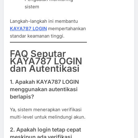
sistem
Langkah-langkah ini membantu
KAYA787 LOGIN
mempertahankan
standar keamanan tinggi.
FAQ Seputar
KAYA787 LOGIN
dan Autentikasi
1. Apakah KAYA787 LOGIN
menggunakan autentikasi
berlapis?
Ya, sistem menerapkan verifikasi
multi-level untuk melindungi akun.
2. Apakah login tetap cepat
meskipun ada verifikasi