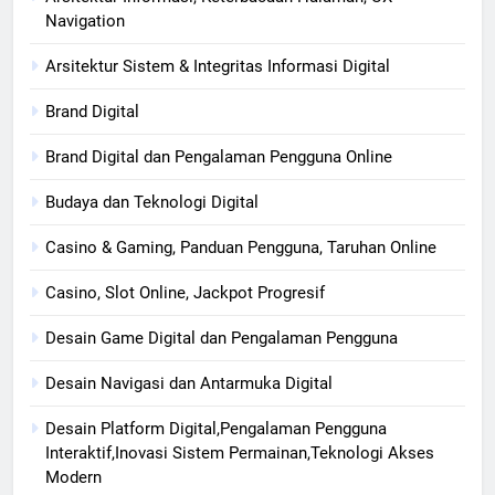
Navigation
Arsitektur Sistem & Integritas Informasi Digital
Brand Digital
Brand Digital dan Pengalaman Pengguna Online
Budaya dan Teknologi Digital
Casino & Gaming, Panduan Pengguna, Taruhan Online
Casino, Slot Online, Jackpot Progresif
Desain Game Digital dan Pengalaman Pengguna
Desain Navigasi dan Antarmuka Digital
Desain Platform Digital,Pengalaman Pengguna
Interaktif,Inovasi Sistem Permainan,Teknologi Akses
Modern