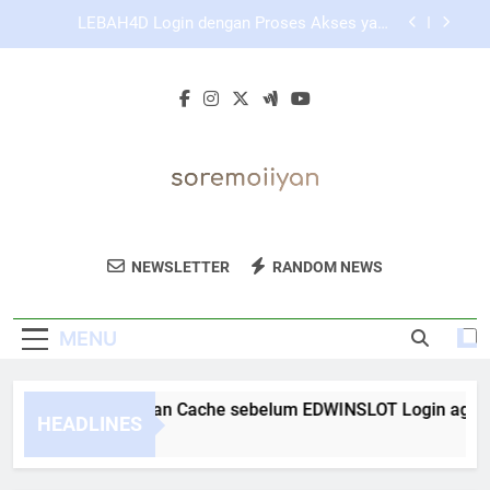
Skip
Cara Mengatasi Notifikasi Error ketika Login
to
KAYA787 secara Sistematis
content
Cara Menonaktifkan Ekstensi yang Mengganggu
Proses Login KAYA787 secara Aman
Cara Membersihkan Cache sebelum EDWINSLOT
Login agar Halaman Lebih Stabil
LEBAH4D Login dengan Proses Akses yang
Cepat, Aman, dan Terarah
Cara Mengatasi Notifikasi Error ketika Login
KAYA787 secara Sistematis
Sore Moi Iiyan
Dapatkan Produk Kecantikan Alami Dari
Cara Menonaktifkan Ekstensi yang Mengganggu
NEWSLETTER
RANDOM NEWS
Proses Login KAYA787 secara Aman
Sore Moi Iiyan. Bahan-Bahan Berkualitas
Untuk Perawatan Kulit Yang Sehat Dan
MENU
Alami.
ra Membersihkan Cache sebelum EDWINSLOT Login agar Hala
HEADLINES
Weeks Ago