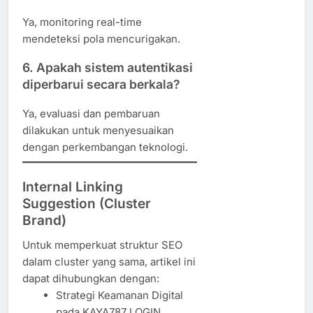
Ya, monitoring real-time
mendeteksi pola mencurigakan.
6. Apakah sistem autentikasi
diperbarui secara berkala?
Ya, evaluasi dan pembaruan
dilakukan untuk menyesuaikan
dengan perkembangan teknologi.
Internal Linking
Suggestion (Cluster
Brand)
Untuk memperkuat struktur SEO
dalam cluster yang sama, artikel ini
dapat dihubungkan dengan:
Strategi Keamanan Digital
pada KAYA787 LOGIN