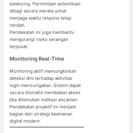
balancing. Permintaan autentikasi
dibagi secara merata untuk
menjaga waktu respons tetap
rendah.
Pendekatan ini juga membantu
mengurangi risiko serangan
terpusat.
Monitoring Real-Time
Monitoring aktif memungkinkan
deteksi dini terhadap aktivitas
login mencurigakan. Sistem dapat
secara otomatis membatasi akses
jika ditemukan indikasi ancaman.
Pendekatan proaktif ini menjadi
bagian dari strategi keamanan
digital modern.