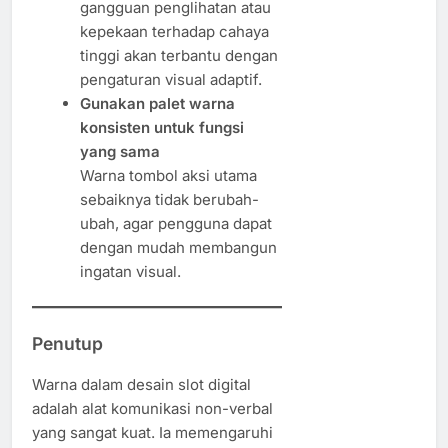
gangguan penglihatan atau
kepekaan terhadap cahaya
tinggi akan terbantu dengan
pengaturan visual adaptif.
Gunakan palet warna
konsisten untuk fungsi
yang sama
Warna tombol aksi utama
sebaiknya tidak berubah-
ubah, agar pengguna dapat
dengan mudah membangun
ingatan visual.
Penutup
Warna dalam desain slot digital
adalah alat komunikasi non-verbal
yang sangat kuat. Ia memengaruhi