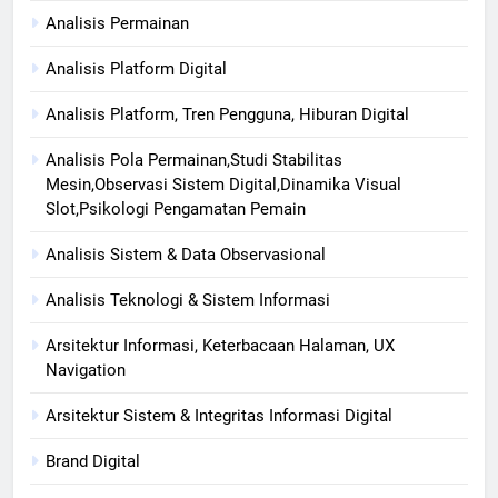
Analisis Permainan
Analisis Platform Digital
Analisis Platform, Tren Pengguna, Hiburan Digital
Analisis Pola Permainan,Studi Stabilitas
Mesin,Observasi Sistem Digital,Dinamika Visual
Slot,Psikologi Pengamatan Pemain
Analisis Sistem & Data Observasional
Analisis Teknologi & Sistem Informasi
Arsitektur Informasi, Keterbacaan Halaman, UX
Navigation
Arsitektur Sistem & Integritas Informasi Digital
Brand Digital