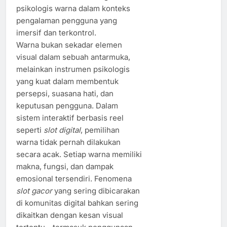
psikologis warna dalam konteks
pengalaman pengguna yang
imersif dan terkontrol.
Warna bukan sekadar elemen
visual dalam sebuah antarmuka,
melainkan instrumen psikologis
yang kuat dalam membentuk
persepsi, suasana hati, dan
keputusan pengguna. Dalam
sistem interaktif berbasis reel
seperti
slot digital
, pemilihan
warna tidak pernah dilakukan
secara acak. Setiap warna memiliki
makna, fungsi, dan dampak
emosional tersendiri. Fenomena
slot gacor
yang sering dibicarakan
di komunitas digital bahkan sering
dikaitkan dengan kesan visual