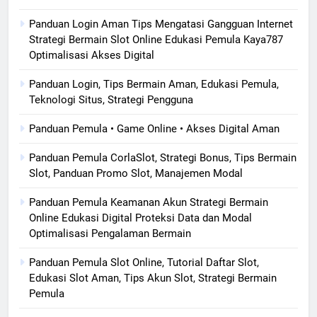
Panduan Login Aman Tips Mengatasi Gangguan Internet
Strategi Bermain Slot Online Edukasi Pemula Kaya787
Optimalisasi Akses Digital
Panduan Login, Tips Bermain Aman, Edukasi Pemula,
Teknologi Situs, Strategi Pengguna
Panduan Pemula • Game Online • Akses Digital Aman
Panduan Pemula CorlaSlot, Strategi Bonus, Tips Bermain
Slot, Panduan Promo Slot, Manajemen Modal
Panduan Pemula Keamanan Akun Strategi Bermain
Online Edukasi Digital Proteksi Data dan Modal
Optimalisasi Pengalaman Bermain
Panduan Pemula Slot Online, Tutorial Daftar Slot,
Edukasi Slot Aman, Tips Akun Slot, Strategi Bermain
Pemula