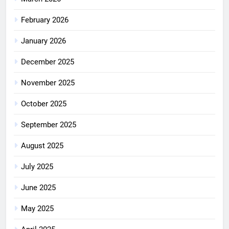
February 2026
January 2026
December 2025
November 2025
October 2025
September 2025
August 2025
July 2025
June 2025
May 2025