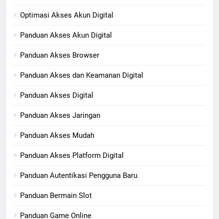
Optimasi Akses Akun Digital
Panduan Akses Akun Digital
Panduan Akses Browser
Panduan Akses dan Keamanan Digital
Panduan Akses Digital
Panduan Akses Jaringan
Panduan Akses Mudah
Panduan Akses Platform Digital
Panduan Autentikasi Pengguna Baru
Panduan Bermain Slot
Panduan Game Online