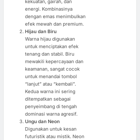
kekuatan, gairah, dan
energi. Kombinasinya
dengan emas menimbulkan
efek mewah dan premium.
Hijau dan Biru
Warna hijau digunakan
untuk menciptakan efek
tenang dan stabil. Biru
mewakili kepercayaan dan
keamanan, sangat cocok
untuk menandai tombol
“lanjut” atau “kembali”.
Kedua warna ini sering
ditempatkan sebagai
penyeimbang di tengah
dominasi warna agresif.
Ungu dan Neon
Digunakan untuk kesan
futuristik atau mistik. Neon