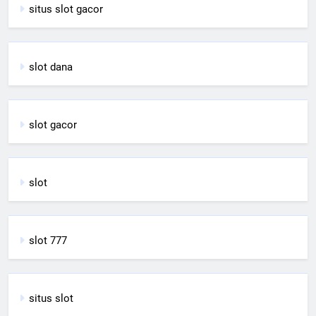
situs slot gacor
slot dana
slot gacor
slot
slot 777
situs slot