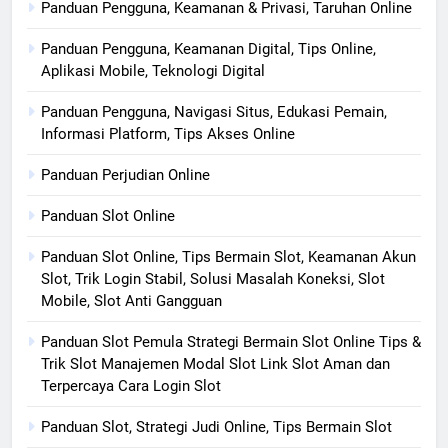
Panduan Pengguna, Keamanan & Privasi, Taruhan Online
Panduan Pengguna, Keamanan Digital, Tips Online,
Aplikasi Mobile, Teknologi Digital
Panduan Pengguna, Navigasi Situs, Edukasi Pemain,
Informasi Platform, Tips Akses Online
Panduan Perjudian Online
Panduan Slot Online
Panduan Slot Online, Tips Bermain Slot, Keamanan Akun
Slot, Trik Login Stabil, Solusi Masalah Koneksi, Slot
Mobile, Slot Anti Gangguan
Panduan Slot Pemula Strategi Bermain Slot Online Tips &
Trik Slot Manajemen Modal Slot Link Slot Aman dan
Terpercaya Cara Login Slot
Panduan Slot, Strategi Judi Online, Tips Bermain Slot