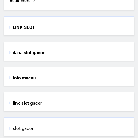
Read More
LINK SLOT
dana slot gacor
toto macau
link slot gacor
slot gacor