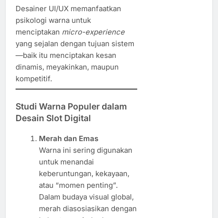
Desainer UI/UX memanfaatkan
psikologi warna untuk
menciptakan
micro-experience
yang sejalan dengan tujuan sistem
—baik itu menciptakan kesan
dinamis, meyakinkan, maupun
kompetitif.
Studi Warna Populer dalam
Desain Slot Digital
Merah dan Emas
Warna ini sering digunakan
untuk menandai
keberuntungan, kekayaan,
atau “momen penting”.
Dalam budaya visual global,
merah diasosiasikan dengan