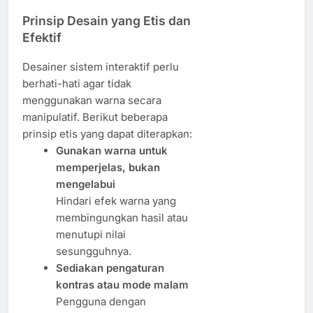
Prinsip Desain yang Etis dan
Efektif
Desainer sistem interaktif perlu
berhati-hati agar tidak
menggunakan warna secara
manipulatif. Berikut beberapa
prinsip etis yang dapat diterapkan:
Gunakan warna untuk
memperjelas, bukan
mengelabui
Hindari efek warna yang
membingungkan hasil atau
menutupi nilai
sesungguhnya.
Sediakan pengaturan
kontras atau mode malam
Pengguna dengan