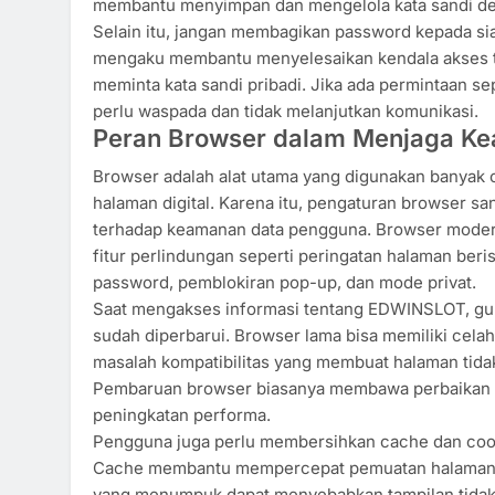
membantu menyimpan dan mengelola kata sandi den
Selain itu, jangan membagikan password kepada si
mengaku membantu menyelesaikan kendala akses t
meminta kata sandi pribadi. Jika ada permintaan se
perlu waspada dan tidak melanjutkan komunikasi.
Peran Browser dalam Menjaga K
Browser adalah alat utama yang digunakan banyak
halaman digital. Karena itu, pengaturan browser s
terhadap keamanan data pengguna. Browser moder
fitur perlindungan seperti peringatan halaman beri
password, pemblokiran pop-up, dan mode privat.
Saat mengakses informasi tentang EDWINSLOT, gu
sudah diperbarui. Browser lama bisa memiliki cela
masalah kompatibilitas yang membuat halaman tidak
Pembaruan browser biasanya membawa perbaikan
peningkatan performa.
Pengguna juga perlu membersihkan cache dan cook
Cache membantu mempercepat pemuatan halaman, 
yang menumpuk dapat menyebabkan tampilan tidak 