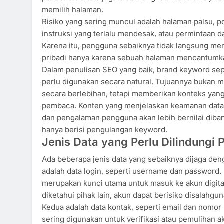
memilih halaman.
Risiko yang sering muncul adalah halaman palsu, 
instruksi yang terlalu mendesak, atau permintaan da
Karena itu, pengguna sebaiknya tidak langsung m
pribadi hanya karena sebuah halaman mencantumk
Dalam penulisan SEO yang baik, brand keyword s
perlu digunakan secara natural. Tujuannya bukan 
secara berlebihan, tetapi memberikan konteks yan
pembaca. Konten yang menjelaskan keamanan data,
dan pengalaman pengguna akan lebih bernilai diban
hanya berisi pengulangan keyword.
Jenis Data yang Perlu Dilindungi
Ada beberapa jenis data yang sebaiknya dijaga den
adalah data login, seperti username dan password. 
merupakan kunci utama untuk masuk ke akun digita
diketahui pihak lain, akun dapat berisiko disalahgu
Kedua adalah data kontak, seperti email dan nomor 
sering digunakan untuk verifikasi atau pemulihan ak