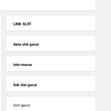
LINK SLOT
dana slot gacor
toto macau
link slot gacor
slot gacor