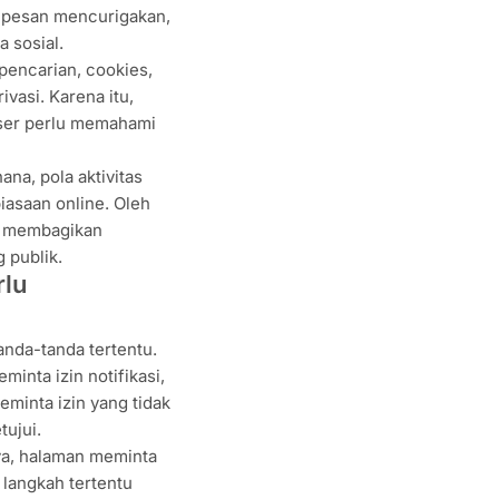
a pesan mencurigakan,
 sosial.
pencarian, cookies,
vasi. Karena itu,
ser perlu memahami
ana, pola aktivitas
asaan online. Oleh
n membagikan
 publik.
rlu
anda-tanda tertentu.
inta izin notifikasi,
eminta izin yang tidak
ujui.
ya, halaman meminta
langkah tertentu