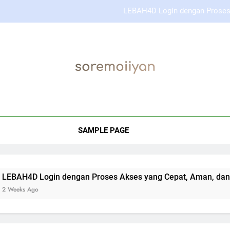
LEBAH4D Login dengan Proses 
Cara Mengatasi Notifikasi Error k
Cara Menonaktifkan Ekstensi yang Menggang
Cara Membersihkan Cache sebelum EDWINS
e Moi Iiyan
LEBAH4D Login dengan Proses 
roduk Kecantikan Alami Dari Sore Moi Iiyan. Bahan-Bahan Berk
Cara Mengatasi Notifikasi Error k
SAMPLE PAGE
Cara Menonaktifkan Ekstensi yang Menggang
in dengan Proses Akses yang Cepat, Aman, dan Terarah