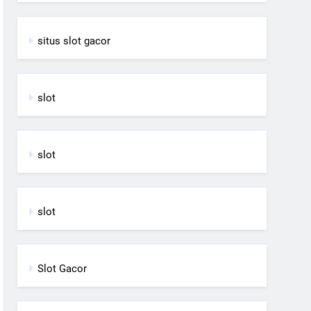
situs slot gacor
slot
slot
slot
Slot Gacor