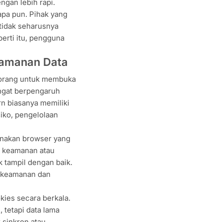
gan lebih rapi.
apa pun. Pihak yang
idak seharusnya
perti itu, pengguna
eamanan Data
 orang untuk membuka
angat berpengaruh
n biasanya memiliki
siko, pengelolaan
nakan browser yang
h keamanan atau
 tampil dengan baik.
 keamanan dan
ies secara berkala.
tetapi data lama
sinkron atau