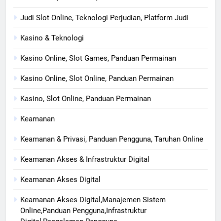
Judi Slot Online, Teknologi Perjudian, Platform Judi
Kasino & Teknologi
Kasino Online, Slot Games, Panduan Permainan
Kasino Online, Slot Online, Panduan Permainan
Kasino, Slot Online, Panduan Permainan
Keamanan
Keamanan & Privasi, Panduan Pengguna, Taruhan Online
Keamanan Akses & Infrastruktur Digital
Keamanan Akses Digital
Keamanan Akses Digital,Manajemen Sistem
Online,Panduan Pengguna,Infrastruktur