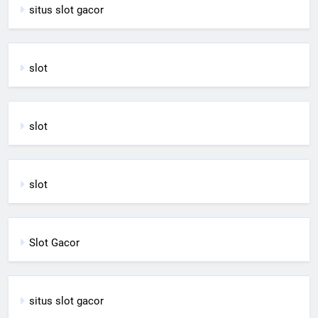
situs slot gacor
slot
slot
slot
Slot Gacor
situs slot gacor