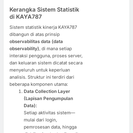
Kerangka Sistem Statistik
di KAYA787
Sistem statistik kinerja KAYA787
dibangun di atas prinsip
observabilitas data (data
observability)
, di mana setiap
interaksi pengguna, proses server,
dan keluaran sistem dicatat secara
menyeluruh untuk keperluan
analisis. Struktur ini terdiri dari
beberapa komponen utama:
Data Collection Layer
(Lapisan Pengumpulan
Data):
Setiap aktivitas sistem—
mulai dari login,
pemrosesan data, hingga