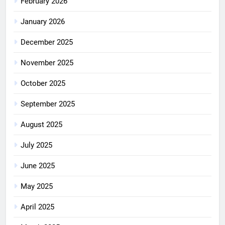
February 2026
January 2026
December 2025
November 2025
October 2025
September 2025
August 2025
July 2025
June 2025
May 2025
April 2025