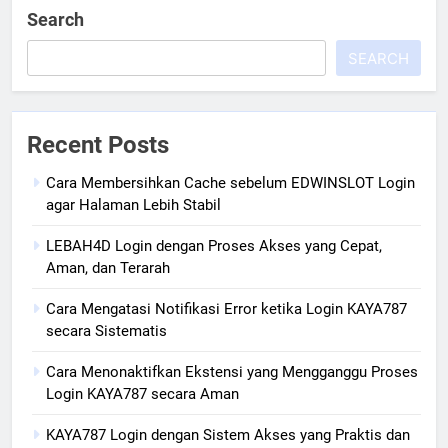
Search
SEARCH
Recent Posts
Cara Membersihkan Cache sebelum EDWINSLOT Login
agar Halaman Lebih Stabil
LEBAH4D Login dengan Proses Akses yang Cepat,
Aman, dan Terarah
Cara Mengatasi Notifikasi Error ketika Login KAYA787
secara Sistematis
Cara Menonaktifkan Ekstensi yang Mengganggu Proses
Login KAYA787 secara Aman
KAYA787 Login dengan Sistem Akses yang Praktis dan