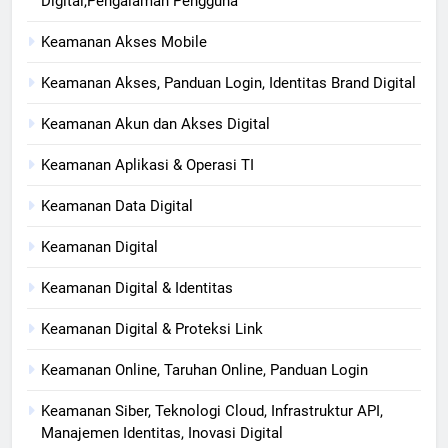
Digital,Pengalaman Pengguna
Keamanan Akses Mobile
Keamanan Akses, Panduan Login, Identitas Brand Digital
Keamanan Akun dan Akses Digital
Keamanan Aplikasi & Operasi TI
Keamanan Data Digital
Keamanan Digital
Keamanan Digital & Identitas
Keamanan Digital & Proteksi Link
Keamanan Online, Taruhan Online, Panduan Login
Keamanan Siber, Teknologi Cloud, Infrastruktur API,
Manajemen Identitas, Inovasi Digital