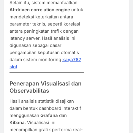
Selain itu, sistem memanfaatkan
AI-driven correlation engine
untuk
mendeteksi keterkaitan antara
parameter teknis, seperti korelasi
antara peningkatan trafik dengan
latency server. Hasil analisis ini
digunakan sebagai dasar
pengambilan keputusan otomatis
dalam sistem monitoring
kaya787
slot
.
Penerapan Visualisasi dan
Observabilitas
Hasil analisis statistik disajikan
dalam bentuk dashboard interaktif
menggunakan
Grafana
dan
Kibana
. Visualisasi ini
menampilkan grafik performa real-