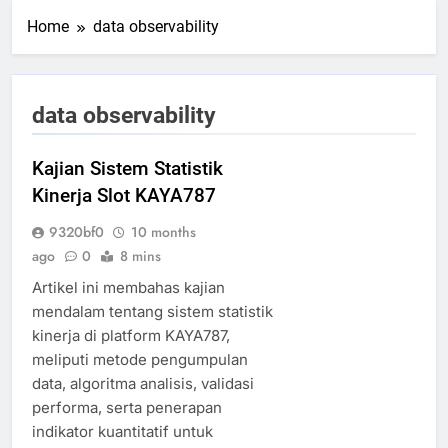
Home
data observability
data observability
Kajian Sistem Statistik
Kinerja Slot KAYA787
9320bf0
10 months
ago
0
8 mins
Artikel ini membahas kajian
mendalam tentang sistem statistik
kinerja di platform KAYA787,
meliputi metode pengumpulan
data, algoritma analisis, validasi
performa, serta penerapan
indikator kuantitatif untuk