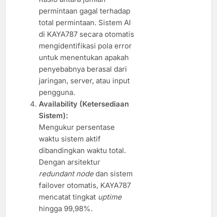
permintaan gagal terhadap
total permintaan. Sistem AI
di KAYA787 secara otomatis
mengidentifikasi pola error
untuk menentukan apakah
penyebabnya berasal dari
jaringan, server, atau input
pengguna.
Availability (Ketersediaan
Sistem):
Mengukur persentase
waktu sistem aktif
dibandingkan waktu total.
Dengan arsitektur
redundant node
dan sistem
failover otomatis, KAYA787
mencatat tingkat
uptime
hingga 99,98%.