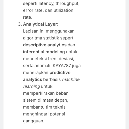
seperti latency, throughput,
error rate, dan utilization
rate.
Analytical Layer:
Lapisan ini menggunakan
algoritma statistik seperti
descriptive analytics
dan
inferential modeling
untuk
mendeteksi tren, deviasi,
serta anomali. KAYA787 juga
menerapkan
predictive
analytics
berbasis
machine
learning
untuk
memperkirakan beban
sistem di masa depan,
membantu tim teknis
menghindari potensi
gangguan.