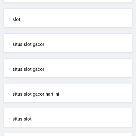
slot
situs slot gacor
situs slot gacor
situs slot gacor hari ini
situs slot