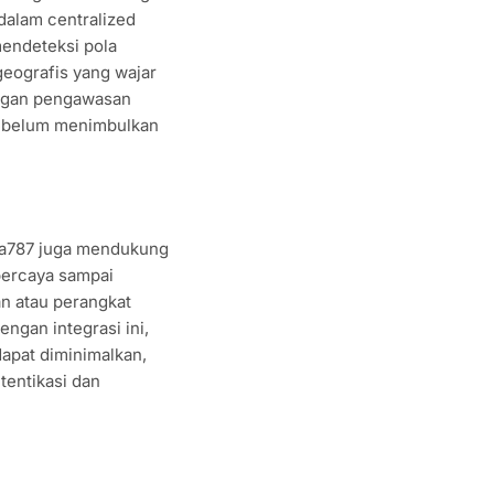
 dalam centralized
mendeteksi pola
geografis yang wajar
engan pengawasan
sebelum menimbulkan
ya787 juga mendukung
rpercaya sampai
an atau perangkat
ngan integrasi ini,
dapat diminimalkan,
tentikasi dan