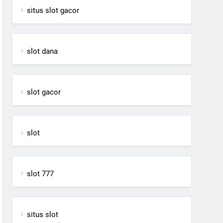
situs slot gacor
slot dana
slot gacor
slot
slot 777
situs slot