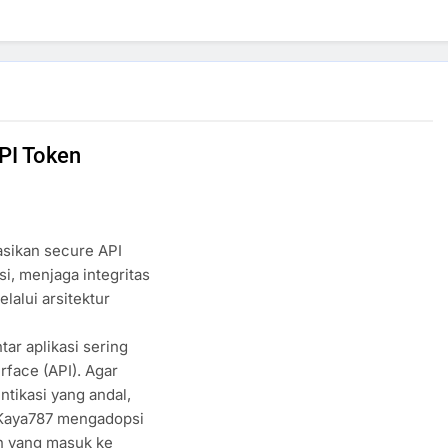
PI Token
ikan secure API
i, menjaga integritas
alui arsitektur
ar aplikasi sering
rface (API). Agar
tikasi yang andal,
 Kaya787 mengadopsi
n yang masuk ke