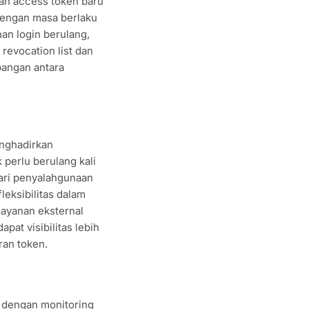
an access token baru
Dengan masa berlaku
an login berulang,
 revocation list dan
bangan antara
enghadirkan
 perlu berulang kali
ari penyalahgunaan
leksibilitas dalam
layanan eksternal
at visibilitas lebih
ran token.
 dengan monitoring