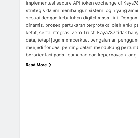
Implementasi secure API token exchange di Kaya7
strategis dalam membangun sistem login yang aman,
sesuai dengan kebutuhan digital masa kini. Dengan
dinamis, proses pertukaran terproteksi oleh enkrips
ketat, serta integrasi Zero Trust, Kaya787 tidak h
data, tetapi juga memperkuat pengalaman pengguna
menjadi fondasi penting dalam mendukung pertum
berorientasi pada keamanan dan kepercayaan jangk
Read More