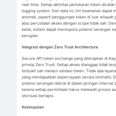
real-time. Setiap aktivitas pertukaran token dicatat
logging system. Dari data ini, tim keamanan dapat 
anomali, seperti penggunaan token di luar wilayah 
atau percobaan akses dengan scope tidak sah. D
ketat, sistem dapat merespons potensi serangan 
kerugian.
Integrasi dengan Zero Trust Architecture
Secure API token exchange yang diterapkan di Ka
prinsip Zero Trust. Setiap akses dianggap tidak te
terbukti sah melalui validasi token. Tidak ada layan
yang mendapatkan kepercayaan secara otomatis. De
potensi serangan lateral di dalam jaringan internal 
karena setiap permintaan harus melewati proses au
otorisasi berlapis.
Kesimpulan