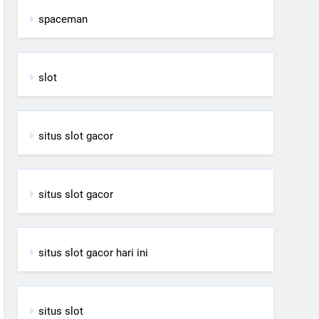
spaceman
slot
situs slot gacor
situs slot gacor
situs slot gacor hari ini
situs slot